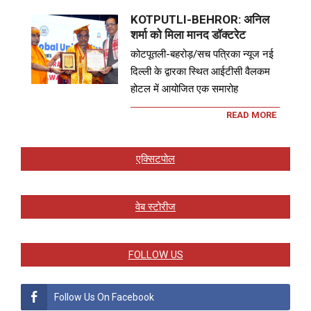
KOTPUTLI-BEHROR: अनिल
शर्मा को मिला मानद डॉक्टरेट
कोटपूतली-बहरोड़/सच पत्रिका न्यूज नई
दिल्ली के द्वारका स्थित आईटीसी वैलकम
होटल में आयोजित एक समारोह
READ MORE
एक्सिटपोल
वेब स्टोरीज
FOLLOW US
Follow Us On Facebook