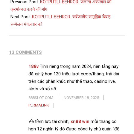
Previous Post:
KOTPUTLI-BEHROR: जनाना अस्पताल को
क्रमोन्नत करने की मांग
Next Post:
KOTPUTLI-BEHROR: सर्वजातीय सामूहिक विवाह
सम्मेलन मंगलवार को
13 COMMENTS
188v
Tính riêng trong năm 2024, nền tảng này
đã xử lý hơn 120 triệu lượt cược/tháng, trải dài
trên các phân khúc như thể thao, casino live,
slots và xổ số.
888SLOT COM
NOVEMBER 18, 2025
PERMALINK
Về tiềm lực tài chính,
xn88 win
mỗi tháng có
hơn 12 nghìn tỷ đô được công ty chủ quản “đổ