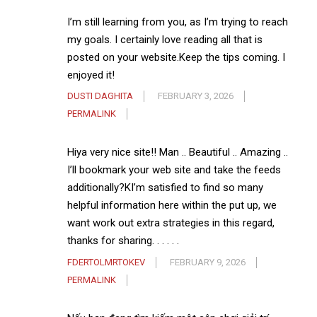
I’m still learning from you, as I’m trying to reach
my goals. I certainly love reading all that is
posted on your website.Keep the tips coming. I
enjoyed it!
DUSTI DAGHITA
FEBRUARY 3, 2026
PERMALINK
Hiya very nice site!! Man .. Beautiful .. Amazing ..
I’ll bookmark your web site and take the feeds
additionally?KI’m satisfied to find so many
helpful information here within the put up, we
want work out extra strategies in this regard,
thanks for sharing. . . . . .
FDERTOLMRTOKEV
FEBRUARY 9, 2026
PERMALINK