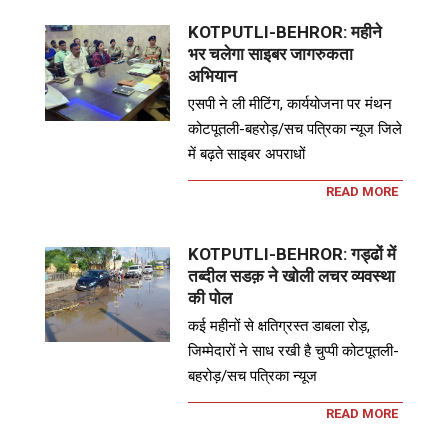
KOTPUTLI-BEHROR: महीने
भर चलेगा साइबर जागरुकता
अभियान
एसपी ने ली मीटिंग, कार्ययोजना पर मंथन
कोटपूतली-बहरोड़/सच पत्रिका न्यूज जिले
में बढ़ते साइबर अपराधों
READ MORE
KOTPUTLI-BEHROR: गड्ढों में
तब्दील सडक़ ने खोली लचर व्यवस्था
की पोल
कई महीनों से क्षतिग्रस्त डाबला रोड़,
जिम्मेदारों ने साध रखी है चुप्पी कोटपूतली-
बहरोड़/सच पत्रिका न्यूज
READ MORE