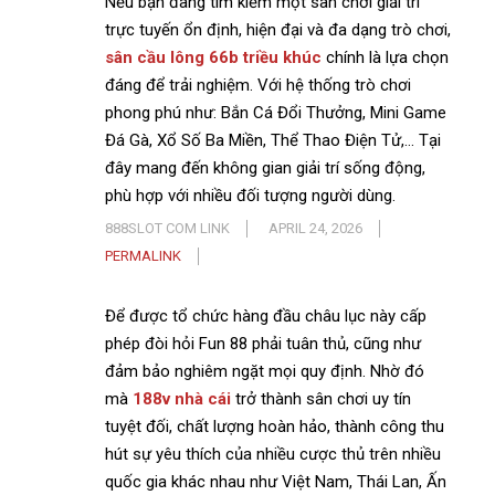
Nếu bạn đang tìm kiếm một sân chơi giải trí
trực tuyến ổn định, hiện đại và đa dạng trò chơi,
sân cầu lông 66b triều khúc
chính là lựa chọn
đáng để trải nghiệm. Với hệ thống trò chơi
phong phú như: Bắn Cá Đổi Thưởng, Mini Game
Đá Gà, Xổ Số Ba Miền, Thể Thao Điện Tử,… Tại
đây mang đến không gian giải trí sống động,
phù hợp với nhiều đối tượng người dùng.
888SLOT COM LINK
APRIL 24, 2026
PERMALINK
Để được tổ chức hàng đầu châu lục này cấp
phép đòi hỏi Fun 88 phải tuân thủ, cũng như
đảm bảo nghiêm ngặt mọi quy định. Nhờ đó
mà
188v nhà cái
trở thành sân chơi uy tín
tuyệt đối, chất lượng hoàn hảo, thành công thu
hút sự yêu thích của nhiều cược thủ trên nhiều
quốc gia khác nhau như Việt Nam, Thái Lan, Ấn