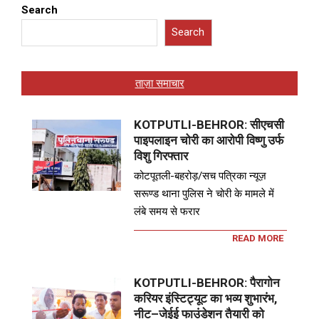
Search
Search
ताज़ा समाचार
KOTPUTLI-BEHROR: सीएचसी
पाइपलाइन चोरी का आरोपी विष्णु उर्फ
विशु गिरफ्तार
कोटपूतली-बहरोड़/सच पत्रिका न्यूज़
सरूण्ड थाना पुलिस ने चोरी के मामले में
लंबे समय से फरार
READ MORE
KOTPUTLI-BEHROR: पैरागोन
करियर इंस्टिट्यूट का भव्य शुभारंभ,
नीट–जेईई फाउंडेशन तैयारी को