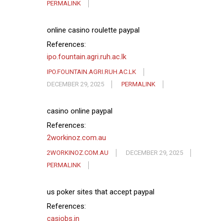
PERMALINK
online casino roulette paypal
References:
ipo.fountain.agri.ruh.ac.lk
IPO.FOUNTAIN.AGRI.RUH.AC.LK
DECEMBER 29, 2025
PERMALINK
casino online paypal
References:
2workinoz.com.au
2WORKINOZ.COM.AU
DECEMBER 29, 2025
PERMALINK
us poker sites that accept paypal
References:
casjobs.in