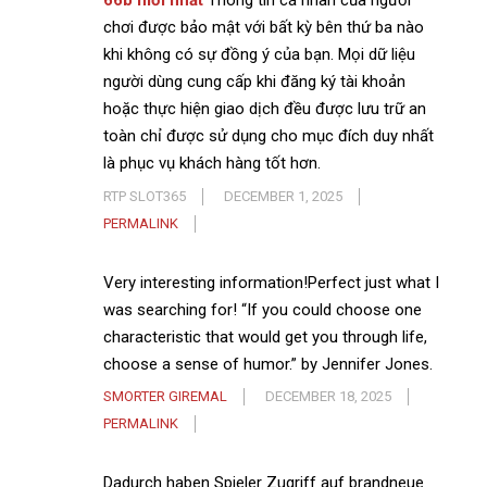
66b mới nhất
Thông tin cá nhân của người
chơi được bảo mật với bất kỳ bên thứ ba nào
khi không có sự đồng ý của bạn. Mọi dữ liệu
người dùng cung cấp khi đăng ký tài khoản
hoặc thực hiện giao dịch đều được lưu trữ an
toàn chỉ được sử dụng cho mục đích duy nhất
là phục vụ khách hàng tốt hơn.
RTP SLOT365
DECEMBER 1, 2025
PERMALINK
Very interesting information!Perfect just what I
was searching for! “If you could choose one
characteristic that would get you through life,
choose a sense of humor.” by Jennifer Jones.
SMORTER GIREMAL
DECEMBER 18, 2025
PERMALINK
Dadurch haben Spieler Zugriff auf brandneue