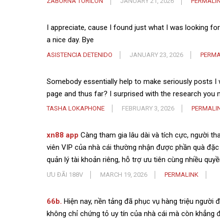
ZABORNA TORILON
JANUARY 21, 2026
PERMALI
I appreciate, cause I found just what I was looking f
a nice day. Bye
ASISTENCIA DETENIDO
JANUARY 23, 2026
PERMA
Somebody essentially help to make seriously posts I wo
page and thus far? I surprised with the research you 
TASHA LOKAPHONE
FEBRUARY 3, 2026
PERMALI
xn88 app
Càng tham gia lâu dài và tích cực, người t
viên VIP của nhà cái thường nhận được phần quà đặc b
quản lý tài khoản riêng, hỗ trợ ưu tiên cùng nhiều quyề
ƯU ĐÃI 188V
MARCH 19, 2026
PERMALINK
66b.
Hiện nay, nền tảng đã phục vụ hàng triệu người đ
không chỉ chứng tỏ uy tín của nhà cái mà còn khẳng 