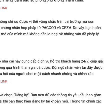
ách riêng, đảm bảo sự phong phú không nhàm chán.
LINK
ông chỉ có được vị thế vững chắc trên thị trường mà còn
ấy chứng nhận hợp pháp từ PAGCOR và CEZA. Do vậy, bạn hoàn
mê của mình mà không cần lo ngại về những vấn đề pháp lý
 nhà cái này cung cấp dịch vụ hỗ trợ khách hàng 24/7, giúp giải
ng quá trình tham gia cá cược. Đội ngũ nhân viên tại đây được
âu hỏi của người chơi một cách nhanh chóng và chính xác.
LINK
và chọn “Đăng ký”. Bạn nên đủ các thông tin yêu cầu bao gồm
ại khi bạn thực hiện đăng ký tài khoản mới. Thông tin chính xác