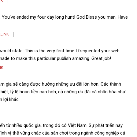
NK
or. You’ve ended my four day long hunt! God Bless you man. Have
LINK
uld state. This is the very first time I frequented your web
made to make this particular publish amazing. Great job!
NK
ham gia sẽ càng được hưởng những ưu đãi lớn hơn. Các thành
iệt, tỷ lệ hoàn tiền cao hơn, cả những ưu đãi cá nhân hóa như
n lợi khác.
ến từ nhiều quốc gia, trong đó có Việt Nam. Sự phát triển này
định vị thế vững chắc của sân chơi trong ngành công nghiệp cá