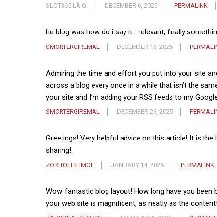
SLOT365 LÀ GÌ
DECEMBER 6, 2025
PERMALINK
he blog was how do i say it… relevant, finally someth
SMORTERGIREMAL
DECEMBER 18, 2025
PERMALI
Admiring the time and effort you put into your site a
across a blog every once in a while that isn’t the sam
your site and I’m adding your RSS feeds to my Googl
SMORTERGIREMAL
DECEMBER 29, 2025
PERMALI
Greetings! Very helpful advice on this article! It is th
sharing!
ZORITOLER IMOL
JANUARY 14, 2026
PERMALINK
Wow, fantastic blog layout! How long have you been b
your web site is magnificent, as neatly as the content