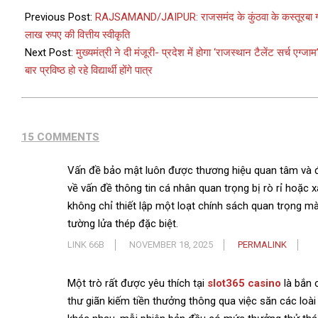
Previous Post:
RAJSAMAND/JAIPUR: राजसमंद के कुंठवा के कस्तूरबा गांधी ब
लाख रुपए की वित्तीय स्वीकृति
Next Post:
मुख्यमंत्री ने दी मंजूरी- प्रदेश में होगा ‘राजस्थान टैलेंट सर्च एग्जा
बार प्रविष्ठ हो रहे विद्यार्थी होंगे पात्र
15 COMMENTS
Vấn đề bảo mật luôn được thương hiệu quan tâm và đặt
về vấn đề thông tin cá nhân quan trọng bị rò rỉ hoặc 
không chỉ thiết lập một loạt chính sách quan trọng 
tường lửa thép đặc biệt.
LINK 66B
NOVEMBER 18, 2025
PERMALINK
Một trò rất được yêu thích tại
slot365 casino
là bắn 
thư giãn kiếm tiền thưởng thông qua việc săn các loà