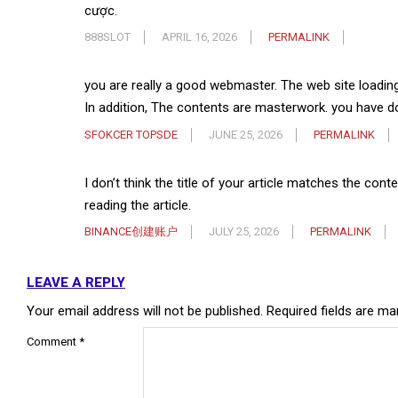
cược.
888SLOT
APRIL 16, 2026
PERMALINK
you are really a good webmaster. The web site loading
In addition, The contents are masterwork. you have do
SFOKCER TOPSDE
JUNE 25, 2026
PERMALINK
I don’t think the title of your article matches the con
reading the article.
BINANCE创建账户
JULY 25, 2026
PERMALINK
LEAVE A REPLY
Your email address will not be published.
Required fields are m
Comment
*