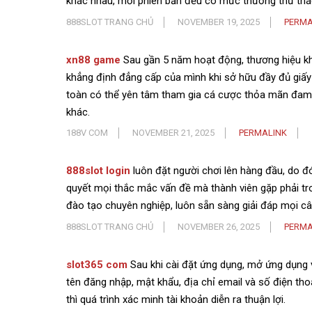
khác nhau, mỗi phiên bản đều có mức thưởng thử th
888SLOT TRANG CHỦ
NOVEMBER 19, 2025
PERMA
xn88 game
Sau gần 5 năm hoạt động, thương hiệu kh
khẳng định đẳng cấp của mình khi sở hữu đầy đủ gi
toàn có thể yên tâm tham gia cá cược thỏa mãn đam 
khác.
188V COM
NOVEMBER 21, 2025
PERMALINK
888slot login
luôn đặt người chơi lên hàng đầu, do đó
quyết mọi thắc mắc vấn đề mà thành viên gặp phải tro
đào tạo chuyên nghiệp, luôn sẵn sàng giải đáp mọi c
888SLOT TRANG CHỦ
NOVEMBER 26, 2025
PERMA
slot365 com
Sau khi cài đặt ứng dụng, mở ứng dụng 
tên đăng nhập, mật khẩu, địa chỉ email và số điện tho
thì quá trình xác minh tài khoản diễn ra thuận lợi.