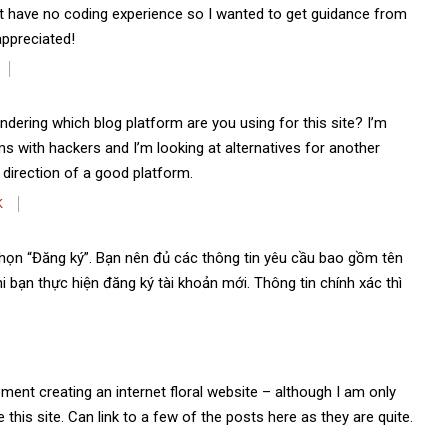
t have no coding experience so I wanted to get guidance from
appreciated!
ondering which blog platform are you using for this site? I’m
s with hackers and I’m looking at alternatives for another
e direction of a good platform.
K
họn “Đăng ký”. Bạn nên đủ các thông tin yêu cầu bao gồm tên
i bạn thực hiện đăng ký tài khoản mới. Thông tin chính xác thì
oment creating an internet floral website – although I am only
ike this site. Can link to a few of the posts here as they are quite.