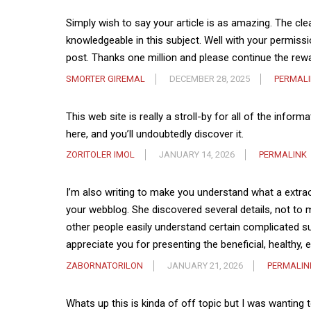
Simply wish to say your article is as amazing. The clea
knowledgeable in this subject. Well with your permiss
post. Thanks one million and please continue the rew
SMORTER GIREMAL
DECEMBER 28, 2025
PERMAL
This web site is really a stroll-by for all of the info
here, and you’ll undoubtedly discover it.
ZORITOLER IMOL
JANUARY 14, 2026
PERMALINK
I’m also writing to make you understand what a extr
your webblog. She discovered several details, not to m
other people easily understand certain complicated sub
appreciate you for presenting the beneficial, healthy, 
ZABORNATORILON
JANUARY 21, 2026
PERMALIN
Whats up this is kinda of off topic but I was wanting