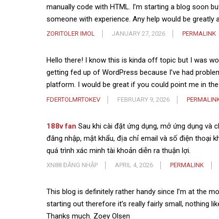
manually code with HTML. I’m starting a blog soon bu
someone with experience. Any help would be greatly 
ZORITOLER IMOL
JANUARY 27, 2026
PERMALINK
Hello there! I know this is kinda off topic but I was w
getting fed up of WordPress because I’ve had problem
platform. I would be great if you could point me in th
FDERTOLMRTOKEV
FEBRUARY 9, 2026
PERMALIN
188v fan
Sau khi cài đặt ứng dụng, mở ứng dụng và c
đăng nhập, mật khẩu, địa chỉ email và số điện thoại kh
quá trình xác minh tài khoản diễn ra thuận lợi.
XN88 ĐĂNG NHẬP
APRIL 4, 2026
PERMALINK
This blog is definitely rather handy since I’m at the m
starting out therefore it’s really fairly small, nothing l
Thanks much. Zoey Olsen