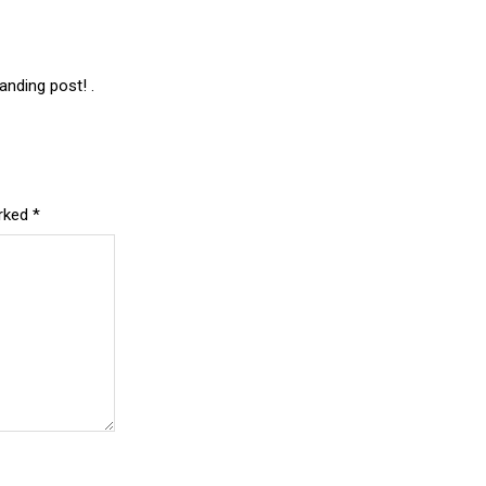
anding post! .
arked
*