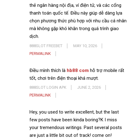
thẻ ngân hàng nội địa, ví điện tử, và các cổng
thanh toán quốc tế. Điều này giúp dễ dàng lựa
chọn phương thức phù hợp với nhu cầu cá nhân
mà không gặp khó khăn trong quá trình giao
dịch.
888SLOT FREEBET
MAY 10, 2026
PERMALINK
Điều mình thích là
hb88 com
hỗ trợ mobile rất
tốt, chơi trên điện thoại khá mượt.
888SLOT LOGIN APK
JUNE 2, 2026
PERMALINK
Hey, you used to write excellent, but the last
few posts have been kinda boring?K I miss
your tremendous writings. Past several posts
are just a little bit out of track! come on!