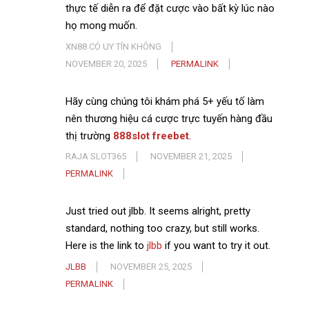
thực tế diễn ra để đặt cược vào bất kỳ lúc nào
họ mong muốn.
XN88 CÓ UY TÍN KHÔNG
NOVEMBER 20, 2025
PERMALINK
Hãy cùng chúng tôi khám phá 5+ yếu tố làm
nên thương hiệu cá cược trực tuyến hàng đầu
thị trường
888slot freebet
.
RAJA SLOT365
NOVEMBER 21, 2025
PERMALINK
Just tried out jlbb. It seems alright, pretty
standard, nothing too crazy, but still works.
Here is the link to
jlbb
if you want to try it out.
JLBB
NOVEMBER 25, 2025
PERMALINK