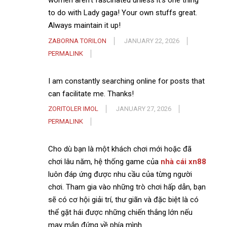
women aren’t fascinated unless it’s one thing
to do with Lady gaga! Your own stuffs great.
Always maintain it up!
ZABORNA TORILON
JANUARY 22, 2026
PERMALINK
I am constantly searching online for posts that
can facilitate me. Thanks!
ZORITOLER IMOL
JANUARY 27, 2026
PERMALINK
Cho dù bạn là một khách chơi mới hoặc đã
chơi lâu năm, hệ thống game của
nhà cái xn88
luôn đáp ứng được nhu cầu của từng người
chơi. Tham gia vào những trò chơi hấp dẫn, bạn
sẽ có cơ hội giải trí, thư giãn và đặc biệt là có
thể gặt hái được những chiến thắng lớn nếu
may mắn đứng về phía mình.