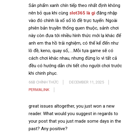
Sản phẩm xanh chín tiếp theo nhất định không
nên bỏ qua khi cùng
slot365 là gì
đăng nhập
vào đó chính là xổ số lô đề trực tuyến. Ngoài
phiên bản truyền thống quen thuộc, sảnh chơi
này còn đưa tới nhiều hình thức mới lạ khác để
anh em tha hồ trải nghiệm, có thể kể đến như
lô đề, keno, quay số,…..Mỗi tựa game sẽ có
cách chơi khác nhau, nhưng đừng lo vì tất cả
đều có hướng dẫn chi tiết cho người chơi trước
khi chinh phục.
66B CHÍNH THỨC
DECEMBER 11, 2025
PERMALINK
great issues altogether, you just won a new
reader. What would you suggest in regards to
your post that you just made some days in the
past? Any positive?