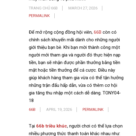
TRANG CHỦ 66B
MARCH 27, 2026
PERMALINK
Để mở rộng cộng đồng hội viên,
66B
còn có
chính sách khuyến mãi dành cho những người
giới thiệu bạn bè. Khi bạn mời thành công một
người mới tham gia và người đó thực hiện nạp
tiền, bạn sẽ nhận được phần thưởng bằng tiền
mặt hoặc tiền thưởng để cá cược. Điều này
giúp khách hàng tham gia vừa có thể tận hưởng
những trận đấu hấp dẫn, vừa có thêm cơ hội
gia tăng thu nhập một cách dễ dàng. TONY04-
18
66B
APRIL 19, 2026
PERMALINK
Tại
66b triều khúc
, người chơi có thể lựa chọn
nhiều phương thức thanh toán khác nhau như: