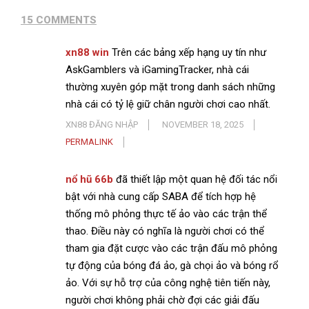
15 COMMENTS
xn88 win
Trên các bảng xếp hạng uy tín như
AskGamblers và iGamingTracker, nhà cái
thường xuyên góp mặt trong danh sách những
nhà cái có tỷ lệ giữ chân người chơi cao nhất.
XN88 ĐĂNG NHẬP
NOVEMBER 18, 2025
PERMALINK
nổ hũ 66b
đã thiết lập một quan hệ đối tác nổi
bật với nhà cung cấp SABA để tích hợp hệ
thống mô phỏng thực tế ảo vào các trận thể
thao. Điều này có nghĩa là người chơi có thể
tham gia đặt cược vào các trận đấu mô phỏng
tự động của bóng đá ảo, gà chọi ảo và bóng rổ
ảo. Với sự hỗ trợ của công nghệ tiên tiến này,
người chơi không phải chờ đợi các giải đấu