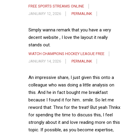
FREE SPORTS STREAMS ONLINE
JANUARY 12, 2026
PERMALINK
Simply wanna remark that you have a very
decent website , I love the layout it really
stands out.
WATCH CHAMPIONS HOCKEY LEAGUE FREE
JANUARY 14, 2026
PERMALINK
An impressive share, I just given this onto a
colleague who was doing a little analysis on
this. And he in fact bought me breakfast
because I found it for him.. smile. So let me
reword that: Thnx for the treat! But yeah Thnkx
for spending the time to discuss this, I feel
strongly about it and love reading more on this
topic. If possible, as you become expertise,