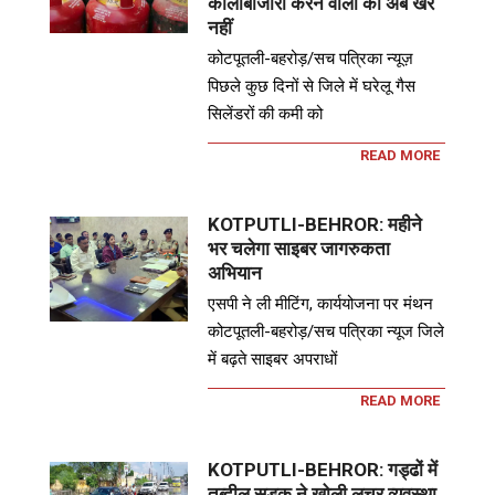
कालाबाजारी करने वालों की अब खैर
नहीं
कोटपूतली-बहरोड़/सच पत्रिका न्यूज़
पिछले कुछ दिनों से जिले में घरेलू गैस
सिलेंडरों की कमी को
READ MORE
KOTPUTLI-BEHROR: महीने
भर चलेगा साइबर जागरुकता
अभियान
एसपी ने ली मीटिंग, कार्ययोजना पर मंथन
कोटपूतली-बहरोड़/सच पत्रिका न्यूज जिले
में बढ़ते साइबर अपराधों
READ MORE
KOTPUTLI-BEHROR: गड्ढों में
तब्दील सडक़ ने खोली लचर व्यवस्था