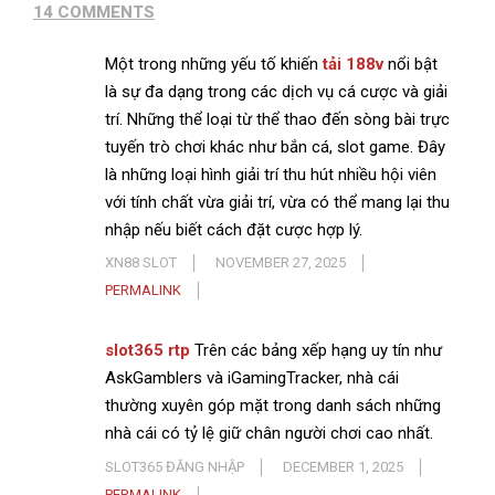
14 COMMENTS
Một trong những yếu tố khiến
tải 188v
nổi bật
là sự đa dạng trong các dịch vụ cá cược và giải
trí. Những thể loại từ thể thao đến sòng bài trực
tuyến trò chơi khác như bắn cá, slot game. Đây
là những loại hình giải trí thu hút nhiều hội viên
với tính chất vừa giải trí, vừa có thể mang lại thu
nhập nếu biết cách đặt cược hợp lý.
XN88 SLOT
NOVEMBER 27, 2025
PERMALINK
slot365 rtp
Trên các bảng xếp hạng uy tín như
AskGamblers và iGamingTracker, nhà cái
thường xuyên góp mặt trong danh sách những
nhà cái có tỷ lệ giữ chân người chơi cao nhất.
SLOT365 ĐĂNG NHẬP
DECEMBER 1, 2025
PERMALINK