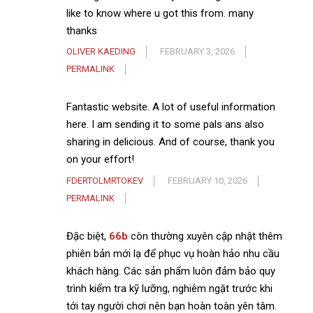
like to know where u got this from. many
thanks
OLIVER KAEDING
FEBRUARY 3, 2026
PERMALINK
Fantastic website. A lot of useful information
here. I am sending it to some pals ans also
sharing in delicious. And of course, thank you
on your effort!
FDERTOLMRTOKEV
FEBRUARY 10, 2026
PERMALINK
Đặc biệt,
66b
còn thường xuyên cập nhật thêm
phiên bản mới lạ để phục vụ hoàn hảo nhu cầu
khách hàng. Các sản phẩm luôn đảm bảo quy
trình kiểm tra kỹ lưỡng, nghiêm ngặt trước khi
tới tay người chơi nên bạn hoàn toàn yên tâm.