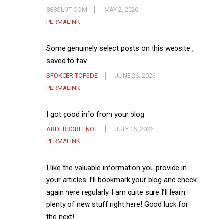
888SLOT COM
MAY 2, 2026
PERMALINK
Some genuinely select posts on this website ,
saved to fav.
SFOKCER TOPSDE
JUNE 26, 2026
PERMALINK
I got good info from your blog
ARDERBORELNOT
JULY 16, 2026
PERMALINK
I like the valuable information you provide in
your articles. I’ll bookmark your blog and check
again here regularly. I am quite sure I’ll learn
plenty of new stuff right here! Good luck for
the next!