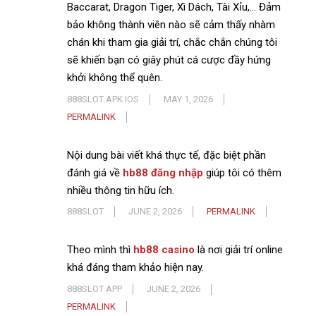
Baccarat, Dragon Tiger, Xì Dách, Tài Xỉu,… Đảm
bảo không thành viên nào sẽ cảm thấy nhàm
chán khi tham gia giải trí, chắc chắn chúng tôi
sẽ khiến bạn có giây phút cá cược đầy hứng
khởi không thể quên.
888SLOT APK IOS
MAY 1, 2026
PERMALINK
Nội dung bài viết khá thực tế, đặc biệt phần
đánh giá về
hb88 đăng nhập
giúp tôi có thêm
nhiều thông tin hữu ích.
888SLOT
JUNE 2, 2026
PERMALINK
Theo mình thì
hb88 casino
là nơi giải trí online
khá đáng tham khảo hiện nay.
888SLOT APP
JUNE 2, 2026
PERMALINK