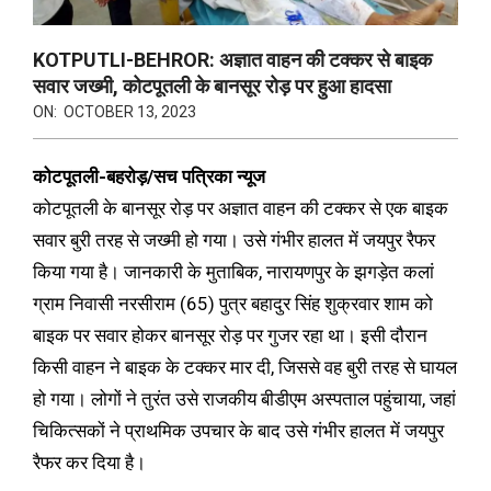
KOTPUTLI-BEHROR: अज्ञात वाहन की टक्कर से बाइक
सवार जख्मी, कोटपूतली के बानसूर रोड़ पर हुआ हादसा
ON:
OCTOBER 13, 2023
कोटपूतली-बहरोड़/सच पत्रिका न्यूज
कोटपूतली के बानसूर रोड़ पर अज्ञात वाहन की टक्कर से एक बाइक
सवार बुरी तरह से जख्मी हो गया। उसे गंभीर हालत में जयपुर रैफर
किया गया है। जानकारी के मुताबिक, नारायणपुर के झगड़ेत कलां
ग्राम निवासी नरसीराम (65) पुत्र बहादुर सिंह शुक्रवार शाम को
बाइक पर सवार होकर बानसूर रोड़ पर गुजर रहा था। इसी दौरान
किसी वाहन ने बाइक के टक्कर मार दी, जिससे वह बुरी तरह से घायल
हो गया। लोगों ने तुरंत उसे राजकीय बीडीएम अस्पताल पहुंचाया, जहां
चिकित्सकों ने प्राथमिक उपचार के बाद उसे गंभीर हालत में जयपुर
रैफर कर दिया है।