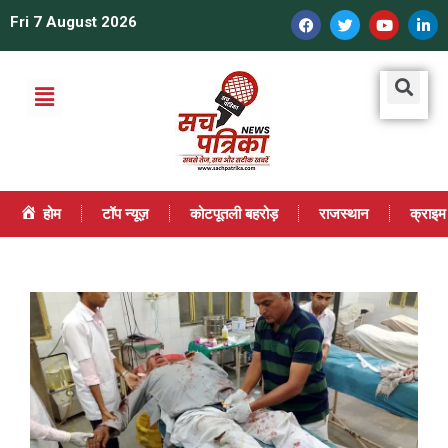
Fri 7 August 2026
होम
टॉप न्यूज़
कोटपूतली बहरोड़
राजस्थान
क्राइम