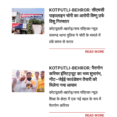
KOTPUTLI-BEHROR: सीएचसी
पाइपलाइन चोरी का आरोपी विष्णु उर्फ
विशु गिरफ्तार
कोटपूतली-बहरोड़/सच पत्रिका न्यूज़
सरूण्ड थाना पुलिस ने चोरी के मामले में
लंबे समय से फरार
READ MORE
KOTPUTLI-BEHROR: पैरागोन
करियर इंस्टिट्यूट का भव्य शुभारंभ,
नीट–जेईई फाउंडेशन तैयारी को
मिलेगा नया आयाम
कोटपूतली-बहरोड़/सच पत्रिका न्यूज़
शिक्षा के क्षेत्र में एक नई पहल के रूप में
पैरागोन करियर
READ MORE