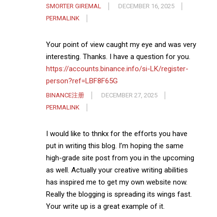
SMORTER GIREMAL
DECEMBER 16, 2025
PERMALINK
Your point of view caught my eye and was very
interesting. Thanks. I have a question for you.
https://accounts.binance.info/si-LK/register-
person?ref=LBF8F65G
BINANCE注册
DECEMBER 27, 2025
PERMALINK
I would like to thnkx for the efforts you have
put in writing this blog. I’m hoping the same
high-grade site post from you in the upcoming
as well. Actually your creative writing abilities
has inspired me to get my own website now.
Really the blogging is spreading its wings fast.
Your write up is a great example of it.