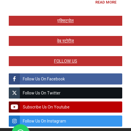
READ MORE
एक्सिटपोल
वेब स्टोरीज
FOLLOW US
Follow Us On Facebook
Follow Us On Twitter
Subscribe Us On Youtube
Follow Us On Instagram