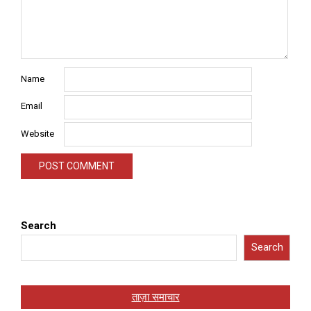
Name
Email
Website
Search
Search
ताज़ा समाचार