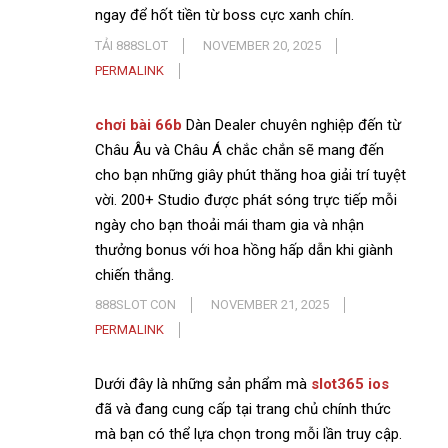
ngay để hốt tiền từ boss cực xanh chín.
TẢI 888SLOT
NOVEMBER 20, 2025
PERMALINK
chơi bài 66b
Dàn Dealer chuyên nghiệp đến từ
Châu Âu và Châu Á chắc chắn sẽ mang đến
cho bạn những giây phút thăng hoa giải trí tuyệt
vời. 200+ Studio được phát sóng trực tiếp mỗi
ngày cho bạn thoải mái tham gia và nhận
thưởng bonus với hoa hồng hấp dẫn khi giành
chiến thắng.
888SLOT CON
NOVEMBER 21, 2025
PERMALINK
Dưới đây là những sản phẩm mà
slot365 ios
đã và đang cung cấp tại trang chủ chính thức
mà bạn có thể lựa chọn trong mỗi lần truy cập.