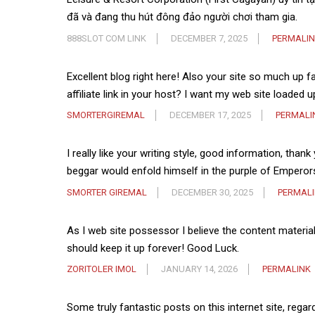
đã và đang thu hút đông đảo người chơi tham gia.
888SLOT COM LINK
DECEMBER 7, 2025
PERMALI
Excellent blog right here! Also your site so much up 
affiliate link in your host? I want my web site loaded u
SMORTERGIREMAL
DECEMBER 17, 2025
PERMALI
I really like your writing style, good information, than
beggar would enfold himself in the purple of Emperors.
SMORTER GIREMAL
DECEMBER 30, 2025
PERMAL
As I web site possessor I believe the content material h
should keep it up forever! Good Luck.
ZORITOLER IMOL
JANUARY 14, 2026
PERMALINK
Some truly fantastic posts on this internet site, regar