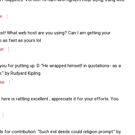
NK
fast! What web host are you using? Can I am getting your
p as fast as yours lol
NK
k you for putting up :D. “He wrapped himself in quotations- as a
” by Rudyard Kipling.
INK
ere is rattling excellent , appreciate it for your efforts. You
ds for contribution. “Such evil deeds could religion prompt.” by