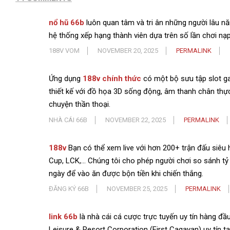
nổ hũ 66b
luôn quan tâm và tri ân những người lâu n
hệ thống xếp hạng thành viên dựa trên số lần chơi nạp
188V VOM
NOVEMBER 20, 2025
PERMALINK
Ứng dụng
188v chính thức
có một bộ sưu tập slot g
thiết kế với đồ họa 3D sống động, âm thanh chân thực
chuyện thần thoại.
NHÀ CÁI 66B
NOVEMBER 22, 2025
PERMALINK
188v
Bạn có thể xem live với hơn 200+ trận đấu siêu 
Cup, LCK,… Chúng tôi cho phép người chơi so sánh tỷ 
ngày để vào ăn được bộn tiền khi chiến thắng.
ĐĂNG KÝ 66B
NOVEMBER 25, 2025
PERMALINK
link 66b
là nhà cái cá cược trực tuyến uy tín hàng đ
Leisure & Resort Corporation (First Cagayan) uy tín t