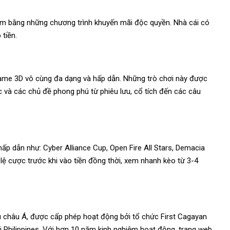
ăm bằng những chương trình khuyến mãi độc quyền. Nhà cái có
 tiền.
ame 3D vô cùng đa dạng và hấp dẫn. Những trò chơi này được
 và các chủ đề phong phú từ phiêu lưu, cổ tích đến các câu
hấp dẫn như: Cyber Alliance Cup, Open Fire All Stars, Demacia
lệ cược trước khi vào tiền đồng thời, xem nhanh kèo từ 3-4
ầu châu Á, được cấp phép hoạt động bởi tổ chức First Cagayan
ại Philippines. Với hơn 10 năm kinh nghiệm hoạt động, trang web