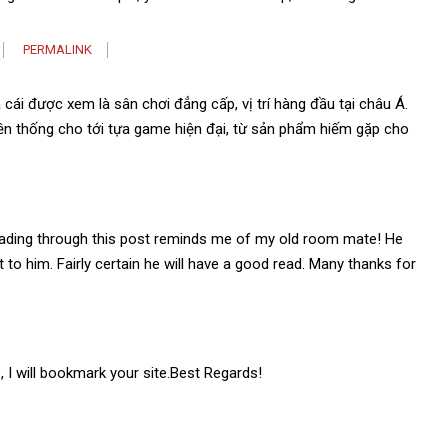
PERMALINK
cái được xem là sân chơi đẳng cấp, vị trí hàng đầu tại châu Á.
yền thống cho tới tựa game hiện đại, từ sản phẩm hiếm gặp cho
 Reading through this post reminds me of my old room mate! He
t to him. Fairly certain he will have a good read. Many thanks for
, I will bookmark your site.Best Regards!