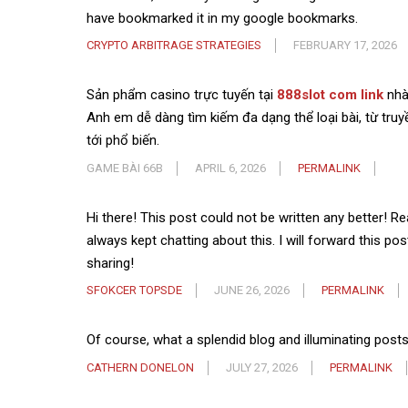
have bookmarked it in my google bookmarks.
CRYPTO ARBITRAGE STRATEGIES
FEBRUARY 17, 2026
Sản phẩm casino trực tuyến tại
888slot com link
nhà 
Anh em dễ dàng tìm kiếm đa dạng thể loại bài, từ tru
tới phổ biến.
GAME BÀI 66B
APRIL 6, 2026
PERMALINK
Hi there! This post could not be written any better!
always kept chatting about this. I will forward this pos
sharing!
SFOKCER TOPSDE
JUNE 26, 2026
PERMALINK
Of course, what a splendid blog and illuminating posts
CATHERN DONELON
JULY 27, 2026
PERMALINK