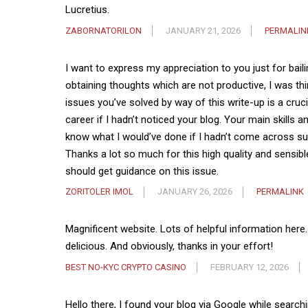
Lucretius.
ZABORNATORILON
JANUARY 21, 2026
PERMALIN
I want to express my appreciation to you just for bail
obtaining thoughts which are not productive, I was thi
issues you’ve solved by way of this write-up is a cr
career if I hadn’t noticed your blog. Your main skills an
know what I would’ve done if I hadn’t come across such
Thanks a lot so much for this high quality and sensibl
should get guidance on this issue.
ZORITOLER IMOL
JANUARY 26, 2026
PERMALINK
Magnificent website. Lots of helpful information here. 
delicious. And obviously, thanks in your effort!
BEST NO-KYC CRYPTO CASINO
FEBRUARY 12, 2026
Hello there, I found your blog via Google while searchi