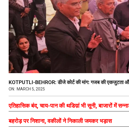
KOTPUTLI-BEHROR: डीजे कोर्ट की मांग: गजब की एकजुटता औ
ON:
MARCH 5, 2025
एतिहासिक बंद, चाय-पान की थडिय़ां भी सूनी, बाजारों में सन्ना
बहरोड़ पर निशाना, वकीलों ने निकाली जमकर भड़ास