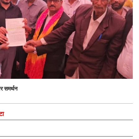
र समर्थन
टा