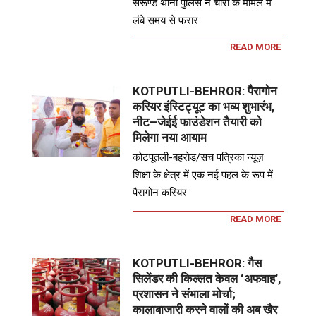
सरूण्ड थाना पुलिस ने चोरी के मामले में
लंबे समय से फरार
READ MORE
KOTPUTLI-BEHROR: पैरागोन
करियर इंस्टिट्यूट का भव्य शुभारंभ,
नीट–जेईई फाउंडेशन तैयारी को
मिलेगा नया आयाम
कोटपूतली-बहरोड़/सच पत्रिका न्यूज़
शिक्षा के क्षेत्र में एक नई पहल के रूप में
पैरागोन करियर
READ MORE
KOTPUTLI-BEHROR: गैस
सिलेंडर की किल्लत केवल ‘अफवाह’,
प्रशासन ने संभाला मोर्चा;
कालाबाजारी करने वालों की अब खैर