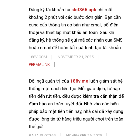
Đăng ký tài khoản tại
slot365 apk
chỉ mất
khoảng 2 phút với các bước đơn giản. Bạn cần
cung cấp thông tin cơ bản như email, số điện
thoại và thiết lập mật khẩu an toàn. Sau khi
đăng ký, hệ thống sẽ gửi mã xác nhận qua SMS
hoặc email để hoàn tất quá trình tạo tài khoản.
188V COM
NOVEMBER 21, 2025
PERMALINK
Đội ngũ quản trị của
188v me
luôn giám sát hệ
thống một cách liên tục. Mỗi giao dịch, từ nạp
tiền đến rút tiền, đều được kiểm tra cẩn thận để
đảm bảo an toàn tuyệt đối. Nhờ vào các biện
pháp bảo mật tiên tiến này, nhà cái đã xây dựng
được lòng tin từ hàng triệu người chơi trên toàn
thế giới.
RAJA SLOT365
NOVEMBER 26, 2025