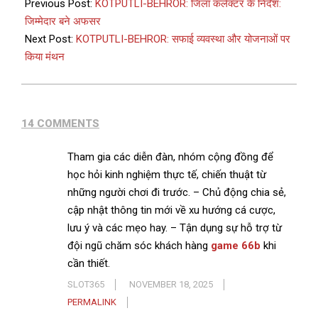
Previous Post:
KOTPUTLI-BEHROR: जिला कलेक्टर के निर्देश:
जिम्मेदार बने अफसर
Next Post:
KOTPUTLI-BEHROR: सफाई व्यवस्था और योजनाओं पर
किया मंथन
14 COMMENTS
Tham gia các diễn đàn, nhóm cộng đồng để
học hỏi kinh nghiệm thực tế, chiến thuật từ
những người chơi đi trước. – Chủ động chia sẻ,
cập nhật thông tin mới về xu hướng cá cược,
lưu ý và các mẹo hay. – Tận dụng sự hỗ trợ từ
đội ngũ chăm sóc khách hàng
game 66b
khi
cần thiết.
SLOT365
NOVEMBER 18, 2025
PERMALINK