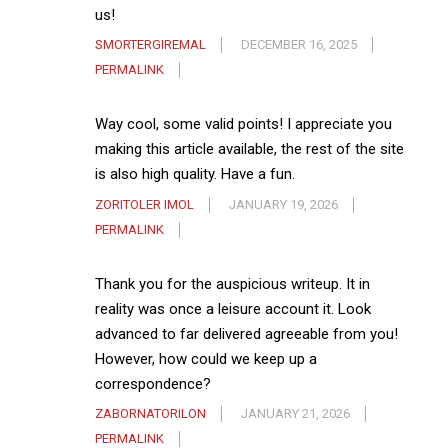
us!
SMORTERGIREMAL
DECEMBER 16, 2025
PERMALINK
Way cool, some valid points! I appreciate you
making this article available, the rest of the site
is also high quality. Have a fun.
ZORITOLER IMOL
JANUARY 19, 2026
PERMALINK
Thank you for the auspicious writeup. It in
reality was once a leisure account it. Look
advanced to far delivered agreeable from you!
However, how could we keep up a
correspondence?
ZABORNATORILON
JANUARY 21, 2026
PERMALINK