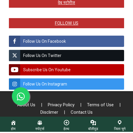
वेब स्टोरीज
FOLLOW US
Follow Us On Facebook
Follow Us On Twitter
Subscribe Us On Youtube
Follow Us On Instagram
About Us
|
Privacy Policy
|
Terms of Use
|
Disclimer
|
Contact Us
होम
स्पोर्ट्स
हेल्थ
बॉलीवुड
जिला चुने
© Copyright - 2026 All Right Reserved To Sach Patrika || Designed by: