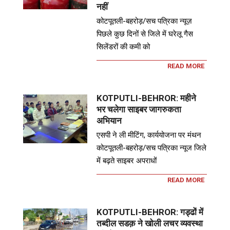
नहीं
कोटपूतली-बहरोड़/सच पत्रिका न्यूज़
पिछले कुछ दिनों से जिले में घरेलू गैस
सिलेंडरों की कमी को
READ MORE
KOTPUTLI-BEHROR: महीने
भर चलेगा साइबर जागरुकता
अभियान
एसपी ने ली मीटिंग, कार्ययोजना पर मंथन
कोटपूतली-बहरोड़/सच पत्रिका न्यूज जिले
में बढ़ते साइबर अपराधों
READ MORE
KOTPUTLI-BEHROR: गड्ढों में
तब्दील सडक़ ने खोली लचर व्यवस्था