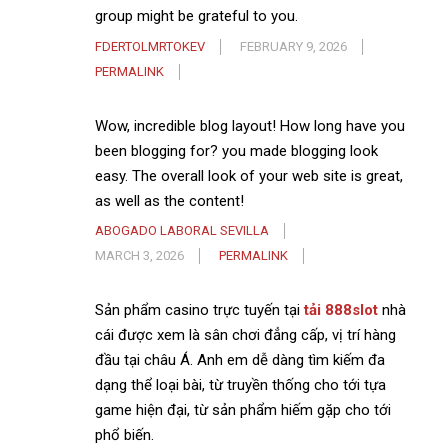
group might be grateful to you.
FDERTOLMRTOKEV
FEBRUARY 9, 2026
PERMALINK
Wow, incredible blog layout! How long have you
been blogging for? you made blogging look
easy. The overall look of your web site is great,
as well as the content!
ABOGADO LABORAL SEVILLA
MARCH 3, 2026
PERMALINK
Sản phẩm casino trực tuyến tại
tải 888slot
nhà
cái được xem là sân chơi đẳng cấp, vị trí hàng
đầu tại châu Á. Anh em dễ dàng tìm kiếm đa
dạng thể loại bài, từ truyền thống cho tới tựa
game hiện đại, từ sản phẩm hiếm gặp cho tới
phổ biến.