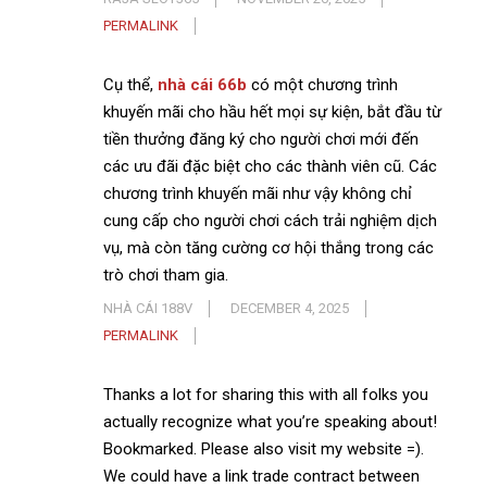
PERMALINK
Cụ thể,
nhà cái 66b
có một chương trình
khuyến mãi cho hầu hết mọi sự kiện, bắt đầu từ
tiền thưởng đăng ký cho người chơi mới đến
các ưu đãi đặc biệt cho các thành viên cũ. Các
chương trình khuyến mãi như vậy không chỉ
cung cấp cho người chơi cách trải nghiệm dịch
vụ, mà còn tăng cường cơ hội thắng trong các
trò chơi tham gia.
NHÀ CÁI 188V
DECEMBER 4, 2025
PERMALINK
Thanks a lot for sharing this with all folks you
actually recognize what you’re speaking about!
Bookmarked. Please also visit my website =).
We could have a link trade contract between