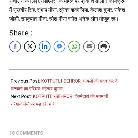
संचालन के लिए एसडीएमसी के महत्व पर प्रकाश डाला। कार्यक्रम
में सुखवीर सिंह, सुभाष मीणा, सुरेंद्र बाकोलिया, कैलाश गुर्जर, राकेश
जोशी, रामकुमार मीना, रमेश मीणा समेत अनेक लोग मौजूद रहे।
Share :
Previous Post:
KOTPUTLI-BEHROR: घायलों की मदद कर दें
मानवता का परिचय: महेन्द्र कुमार
Next Post:
KOTPUTLI-BEHROR: जिम्मेदारों की मनमानी
नरेगाकर्मियों पर पड़ रही भारी
18 COMMENTS