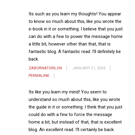
Its such as you learn my thoughts! You appear
to know so much about this, like you wrote the
e-book in it or something. I believe that you just
can do with a few to power the message home
a little bit, however other than that, that is
fantastic blog. A fantastic read. I’ll definitely be
back.
ZABORNATORILON
JANUARY 21, 2026
PERMALINK
Its like you learn my mind! You seem to
understand so much about this, like you wrote
the guide in it or something. I think that you just
could do with a few to force the message
home a bit, but instead of that, that is excellent
blog. An excellent read. I’ll certainly be back.