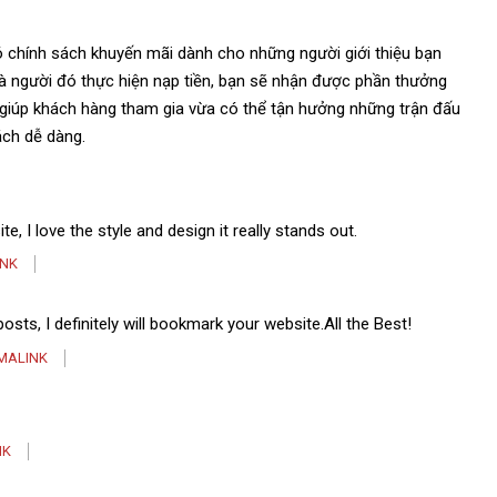
 chính sách khuyến mãi dành cho những người giới thiệu bạn
à người đó thực hiện nạp tiền, bạn sẽ nhận được phần thưởng
 giúp khách hàng tham gia vừa có thể tận hưởng những trận đấu
ách dễ dàng.
, I love the style and design it really stands out.
INK
osts, I definitely will bookmark your website.All the Best!
MALINK
NK