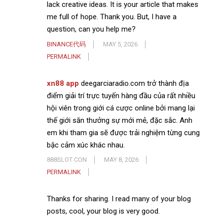
lack creative ideas. It is your article that makes
me full of hope. Thank you. But, I have a
question, can you help me?
BINANCE代码
MAY 5, 2026
PERMALINK
xn88 app
deegarciaradio.com trở thành địa
điểm giải trí trực tuyến hàng đầu của rất nhiều
hội viên trong giới cá cược online bởi mang lại
thế giới săn thưởng sự mới mẻ, đặc sắc. Anh
em khi tham gia sẽ được trải nghiệm từng cung
bậc cảm xúc khác nhau.
888SLOT CON
MAY 8, 2026
PERMALINK
Thanks for sharing. I read many of your blog
posts, cool, your blog is very good.