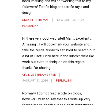
book-marking and will be tweeting this to my
followers! Terrific blog and terrific style and
design.
SMORTER GIREMAL
DECEMBER 30, 2025
PERMALINK
Hi there very cool web site!! Man .. Excellent ..
Amazing .. I will bookmark your website and
take the feeds alsoKI’m satisfied to search out
a lot of useful info here in the submit, we’d like
work out extra techniques on this regard,
thanks for sharing. . . . . .
CFL LIVE STREAMS FREE
JANUARY 13, 2026
PERMALINK
Normally I do not read article on blogs,
however I wish to say that this write-up very