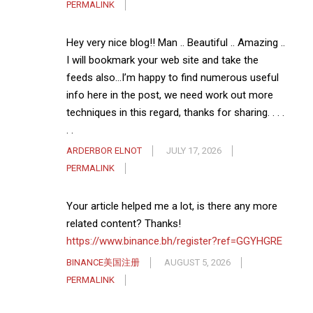
PERMALINK
Hey very nice blog!! Man .. Beautiful .. Amazing ..
I will bookmark your web site and take the
feeds also…I’m happy to find numerous useful
info here in the post, we need work out more
techniques in this regard, thanks for sharing. . . .
. .
ARDERBOR ELNOT
JULY 17, 2026
PERMALINK
Your article helped me a lot, is there any more
related content? Thanks!
https://www.binance.bh/register?ref=GGYHGRE
BINANCE美国注册
AUGUST 5, 2026
PERMALINK