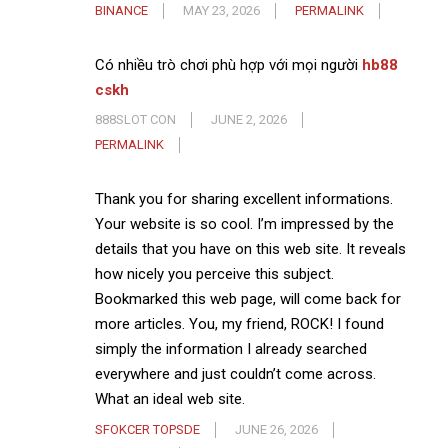
BINANCE
MAY 23, 2026
PERMALINK
Có nhiều trò chơi phù hợp với mọi người
hb88
cskh
888SLOT CON
JUNE 2, 2026
PERMALINK
Thank you for sharing excellent informations.
Your website is so cool. I’m impressed by the
details that you have on this web site. It reveals
how nicely you perceive this subject.
Bookmarked this web page, will come back for
more articles. You, my friend, ROCK! I found
simply the information I already searched
everywhere and just couldn’t come across.
What an ideal web site.
SFOKCER TOPSDE
JUNE 26, 2026