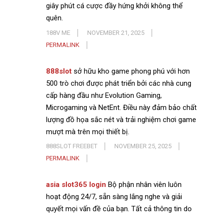
giây phút cá cược đầy hứng khởi không thể
quên.
188V ME
NOVEMBER 21, 2025
PERMALINK
888slot
sở hữu kho game phong phú với hơn
500 trò chơi được phát triển bởi các nhà cung
cấp hàng đầu như Evolution Gaming,
Microgaming và NetEnt. Điều này đảm bảo chất
lượng đồ họa sắc nét và trải nghiệm chơi game
mượt mà trên mọi thiết bị.
888SLOT FREEBET
NOVEMBER 25, 2025
PERMALINK
asia slot365 login
Bộ phận nhân viên luôn
hoạt động 24/7, sẵn sàng lắng nghe và giải
quyết mọi vấn đề của bạn. Tất cả thông tin do