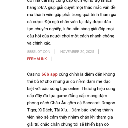
đó nhà cái này cung cấp dịch vụ hỗ trợ khách
hàng 24/7, giúp giải quyết mọi thắc mắc vấn đề
mà thành viên gặp phải trong quá trình tham gia
cá cược. Đội ngũ nhân viên tại đây được đào
tạo chuyên nghiệp, luôn sẵn sàng giải đáp mọi
câu hỏi của người chơi một cách nhanh chóng
và chính xác.
888SLOT CON
NOVEMBER 20, 2025
PERMALINK
Casino
66b app
cũng chính là điểm đến không
thể bỏ lỡ cho những ai có niềm đam mê đặc
biệt với các sòng bạc online. Thương hiệu cung
cấp đầy đủ tựa game đẳng cấp mang đậm
phong cách Châu Âu gồm cả Baccarat, Dragon
Tiger, Xì Dách, Tài Xỉu,… Đảm bảo không thành
viên nào sẽ cảm thấy nhàm chán khi tham gia
giải trí, chắc chắn chúng tôi sẽ khiến bạn có