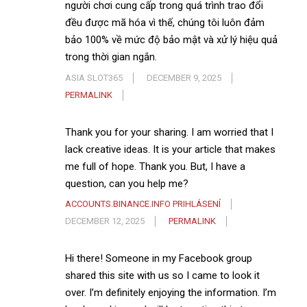
người chơi cung cấp trong quá trình trao đổi
đều được mã hóa vì thế, chúng tôi luôn đảm
bảo 100% về mức độ bảo mật và xử lý hiệu quả
trong thời gian ngắn.
ASIA SLOT365
DECEMBER 9, 2025
PERMALINK
Thank you for your sharing. I am worried that I
lack creative ideas. It is your article that makes
me full of hope. Thank you. But, I have a
question, can you help me?
ACCOUNTS.BINANCE.INFO PRIHLÁSENÍ
DECEMBER 12, 2025
PERMALINK
Hi there! Someone in my Facebook group
shared this site with us so I came to look it
over. I’m definitely enjoying the information. I’m