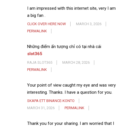
I am impressed with this internet site, very I am
a big fan .
CLICK OVER HERE NOW
MARCH 3, 2026
PERMALINK
Những điểm ấn tượng chỉ có tại nhà cái
slot365
RAJA SLOT365
MARCH 28, 2026
PERMALINK
Your point of view caught my eye and was very
interesting. Thanks. I have a question for you.
SKAPA ETT BINANCE-KONTO
MARCH 31, 2026
PERMALINK
Thank you for your sharing. I am worried that I