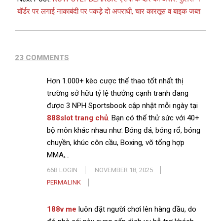
बॉर्डर पर लगाई नाकाबंदी पर पकड़े दो अपराधी, चार कारतूस व बाइक जब्त
23 COMMENTS
Hơn 1.000+ kèo cược thể thao tốt nhất thị
trường sở hữu tỷ lệ thưởng cạnh tranh đang
được 3 NPH Sportsbook cập nhật mỗi ngày tại
888slot trang chủ
. Bạn có thể thử sức với 40+
bộ môn khác nhau như: Bóng đá, bóng rổ, bóng
chuyền, khúc côn cầu, Boxing, võ tổng hợp
MMA,…
66B LOGIN
NOVEMBER 18, 2025
PERMALINK
188v me
luôn đặt người chơi lên hàng đầu, do