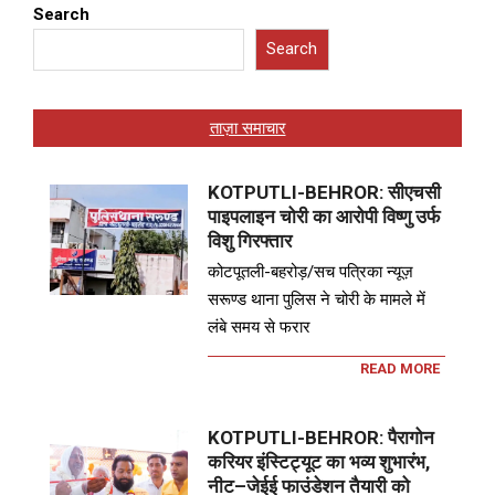
Search
Search
ताज़ा समाचार
KOTPUTLI-BEHROR: सीएचसी
पाइपलाइन चोरी का आरोपी विष्णु उर्फ
विशु गिरफ्तार
कोटपूतली-बहरोड़/सच पत्रिका न्यूज़
सरूण्ड थाना पुलिस ने चोरी के मामले में
लंबे समय से फरार
READ MORE
KOTPUTLI-BEHROR: पैरागोन
करियर इंस्टिट्यूट का भव्य शुभारंभ,
नीट–जेईई फाउंडेशन तैयारी को