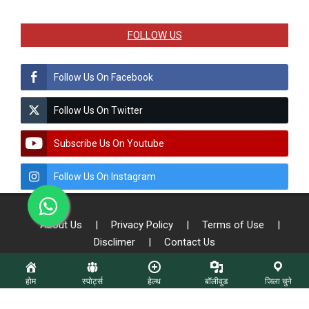
FOLLOW US
Follow Us On Facebook
Follow Us On Twitter
Subscribe Us On Youtube
Follow Us On Instagram
About Us
|
Privacy Policy
|
Terms of Use
|
Disclimer
|
Contact Us
होम
स्पोर्ट्स
हेल्थ
बॉलीवुड
जिला चुने
© Copyright - 2026 All Right Reserved To Sach Patrika || Designed by:
K.D. Technologies