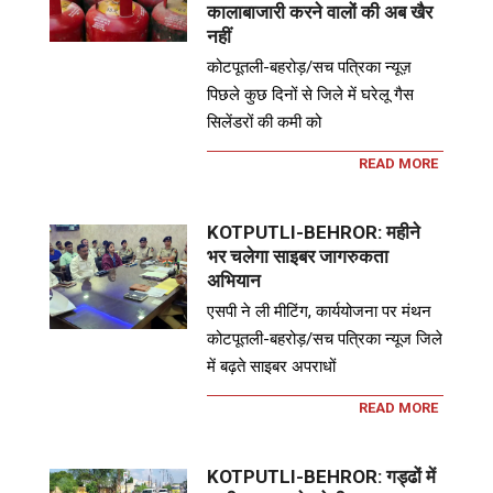
कालाबाजारी करने वालों की अब खैर
नहीं
कोटपूतली-बहरोड़/सच पत्रिका न्यूज़
पिछले कुछ दिनों से जिले में घरेलू गैस
सिलेंडरों की कमी को
READ MORE
KOTPUTLI-BEHROR: महीने
भर चलेगा साइबर जागरुकता
अभियान
एसपी ने ली मीटिंग, कार्ययोजना पर मंथन
कोटपूतली-बहरोड़/सच पत्रिका न्यूज जिले
में बढ़ते साइबर अपराधों
READ MORE
KOTPUTLI-BEHROR: गड्ढों में