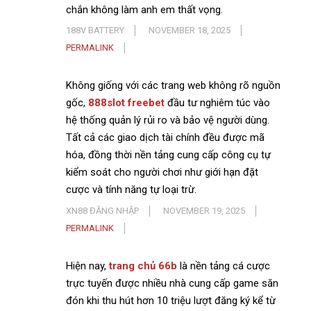
chắn không làm anh em thất vọng.
188V BATTERY
NOVEMBER 18, 2025
PERMALINK
Không giống với các trang web không rõ nguồn
gốc,
888slot freebet
đầu tư nghiêm túc vào
hệ thống quản lý rủi ro và bảo vệ người dùng.
Tất cả các giao dịch tài chính đều được mã
hóa, đồng thời nền tảng cung cấp công cụ tự
kiểm soát cho người chơi như giới hạn đặt
cược và tính năng tự loại trừ.
XN88 ĐĂNG NHẬP
NOVEMBER 19, 2025
PERMALINK
Hiện nay,
trang chủ 66b
là nền tảng cá cược
trực tuyến được nhiều nhà cung cấp game săn
đón khi thu hút hơn 10 triệu lượt đăng ký kể từ