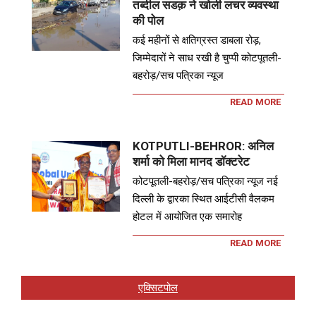
तब्दील सडक़ ने खोली लचर व्यवस्था
की पोल
कई महीनों से क्षतिग्रस्त डाबला रोड़,
जिम्मेदारों ने साध रखी है चुप्पी कोटपूतली-
बहरोड़/सच पत्रिका न्यूज
READ MORE
KOTPUTLI-BEHROR: अनिल
शर्मा को मिला मानद डॉक्टरेट
कोटपूतली-बहरोड़/सच पत्रिका न्यूज नई
दिल्ली के द्वारका स्थित आईटीसी वैलकम
होटल में आयोजित एक समारोह
READ MORE
एक्सिटपोल