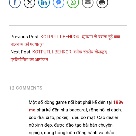
Previous Post:
KOTPUTLI-BEHROR: धूमधाम से रवाना हुई बाबा
बालनाथ की पदयात्रा
Next Post:
KOTPUTLI-BEHROR: ब्लॉक स्तरीय खेलकूद
प्रतियोगिता का आयोजन
12 COMMENTS
Một số dòng game nổi bật phải kể đến tại
188v
me
phải kể đến như baccarat, rồng hổ, xì dách,
xóc đĩa, xì tố, poker,….đều có mặt. Các dealer
nữ xinh đẹp, được đào tạo bài bản chuyên
nghiệp, nóng bỏng luôn đồng hành và chắc