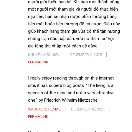
người giới thiệu bạn bè. Khi bạn mời thành công
một người mới tham gia và người đó thực hiện
nạp tiền, bạn sẽ nhận được phần thưởng bằng
tiền mặt hoặc tiền thưởng để cá cược. Điều này
giúp khách hàng tham gia vừa có thể tận hưởng
những trận đấu hấp dẫn, vừa có thêm cơ hội
gia tăng thu nhập một cách dễ dàng.
KHUYẾN MÃI 188V
DECEMBER 2, 2025
PERMALINK
I really enjoy reading through on this internet
site, it has superb blog posts. “The living is a
species of the dead and not a very attractive
one.” by Friedrich Wilhelm Nietzsche.
SMORTERGIREMAL
DECEMBER 18, 2025
PERMALINK