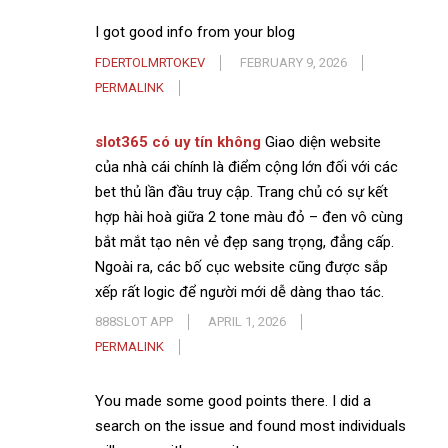
I got good info from your blog
FDERTOLMRTOKEV
FEBRUARY 9, 2026
PERMALINK
slot365 có uy tín không
Giao diện website
của nhà cái chính là điểm cộng lớn đối với các
bet thủ lần đầu truy cập. Trang chủ có sự kết
hợp hài hoà giữa 2 tone màu đỏ – đen vô cùng
bắt mắt tạo nên vẻ đẹp sang trọng, đẳng cấp.
Ngoài ra, các bố cục website cũng được sắp
xếp rất logic để người mới dễ dàng thao tác.
888SLOT APP
APRIL 1, 2026
PERMALINK
You made some good points there. I did a
search on the issue and found most individuals