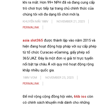
khi ra mắt. Hơn 99+ NPH đã và đang cung cấp
trò chơi trực tiếp tại trang chủ chính thức của
chúng tôi với đa dạng lối chơi mới lạ.
KHUYẾN MÃI 188V
NOVEMBER 21, 2025
PERMALINK
asia slot365
được thành lập vào năm 2015 và
hiện đang hoạt động hợp pháp với sự cấp phép
từ tổ chức Curacao eGaming, giấy phép số
365/JAZ. Đây là một đơn vị giải trí trực tuyến
nổi bật tại châu Á với quy mô hoạt động rộng
khắp nhiều quốc gia.
188V VOM
NOVEMBER 25, 2025
PERMALINK
Để mở rộng cộng đồng hội viên,
66b ios
còn
có chính sách khuyến mãi dành cho những