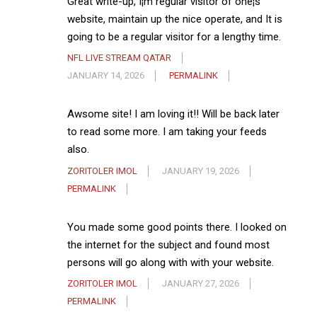
Great write-up, I¦m regular visitor of one¦s
website, maintain up the nice operate, and It is
going to be a regular visitor for a lengthy time.
NFL LIVE STREAM QATAR
JANUARY 14, 2026
PERMALINK
Awsome site! I am loving it!! Will be back later
to read some more. I am taking your feeds
also.
ZORITOLER IMOL
JANUARY 19, 2026
PERMALINK
You made some good points there. I looked on
the internet for the subject and found most
persons will go along with with your website.
ZORITOLER IMOL
JANUARY 27, 2026
PERMALINK