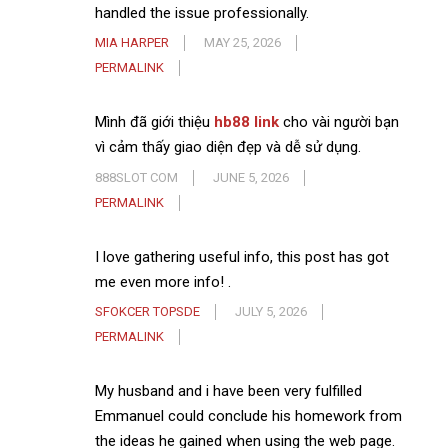
handled the issue professionally.
MIA HARPER
MAY 25, 2026
PERMALINK
Mình đã giới thiệu
hb88 link
cho vài người bạn
vì cảm thấy giao diện đẹp và dễ sử dụng.
888SLOT COM
JUNE 5, 2026
PERMALINK
I love gathering useful info, this post has got
me even more info! .
SFOKCER TOPSDE
JULY 5, 2026
PERMALINK
My husband and i have been very fulfilled
Emmanuel could conclude his homework from
the ideas he gained when using the web page.