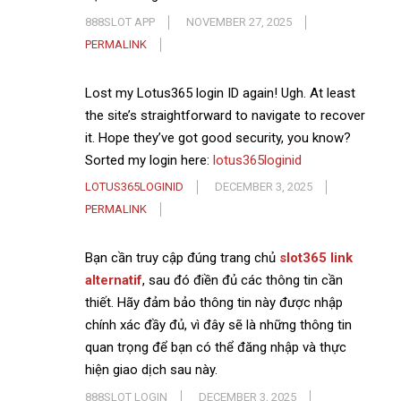
888SLOT APP
NOVEMBER 27, 2025
PERMALINK
Lost my Lotus365 login ID again! Ugh. At least
the site’s straightforward to navigate to recover
it. Hope they’ve got good security, you know?
Sorted my login here:
lotus365loginid
LOTUS365LOGINID
DECEMBER 3, 2025
PERMALINK
Bạn cần truy cập đúng trang chủ
slot365 link
alternatif
, sau đó điền đủ các thông tin cần
thiết. Hãy đảm bảo thông tin này được nhập
chính xác đầy đủ, vì đây sẽ là những thông tin
quan trọng để bạn có thể đăng nhập và thực
hiện giao dịch sau này.
888SLOT LOGIN
DECEMBER 3, 2025