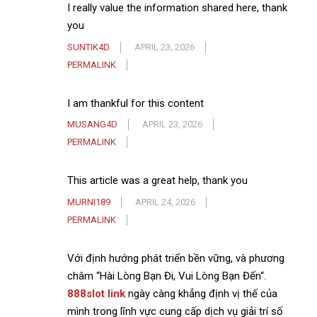
I really value the information shared here, thank
you
SUNTIK4D
APRIL 23, 2026
PERMALINK
I am thankful for this content
MUSANG4D
APRIL 23, 2026
PERMALINK
This article was a great help, thank you
MURNI189
APRIL 24, 2026
PERMALINK
Với định hướng phát triển bền vững, và phương
châm “Hài Lòng Bạn Đi, Vui Lòng Bạn Đến“.
888slot link
ngày càng khẳng định vị thế của
mình trong lĩnh vực cung cấp dịch vụ giải trí số