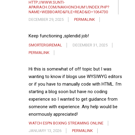
HTTP://WWW.SUNTI-
APAIRACH.COM/NAKHONCHUM1/INDEX.PHP?
NAME=WEBBOARD&FILE=READ&ID=1064730
DECEMBER 29, 2025
PERMALINK
Keep functioning ,splendid job!
SMORTERGIREMAL
DECEMBER 31, 2025
PERMALINK
Hi this is somewhat of off topic but I was
wanting to know if blogs use WYSIWYG editors
or if you have to manually code with HTML. I’m
starting a blog soon but have no coding
experience so I wanted to get guidance from
someone with experience. Any help would be
enormously appreciated!
WATCH ESPN BOXING STREAMING ONLINE
JANUARY 13, 2026
PERMALINK