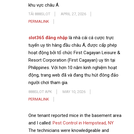
khu vực châu Á.
TẢI 888SLOT
APRIL 27, 2026
PERMALINK
slot365 đăng nhập
là nhà cái cá cược trực
tuyến uy tín hàng đầu châu Á, được cấp phép
hoạt động bởi tổ chức First Cagayan Leisure &
Resort Corporation (First Cagayan) uy tín tại
Philippines. Với hơn 10 năm kinh nghiệm hoạt
động, trang web đã và đang thu hút đông đảo
người chơi tham gia.
888SLOT APK
MAY 10, 2026
PERMALINK
One tenant reported mice in the basement area
and I called:
Pest Control in Hempstead, NY
The technicians were knowledgeable and