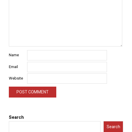
Name
Email
Website
Search
Search