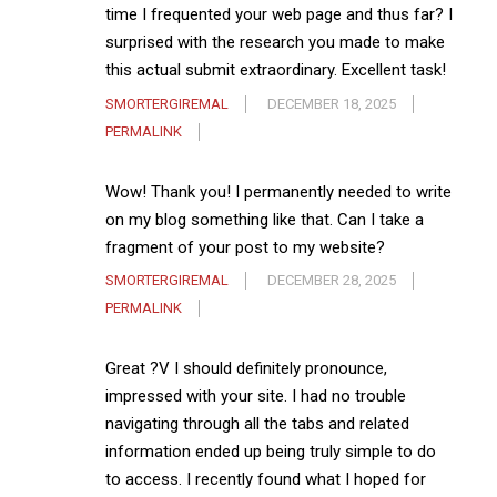
time I frequented your web page and thus far? I
surprised with the research you made to make
this actual submit extraordinary. Excellent task!
SMORTERGIREMAL
DECEMBER 18, 2025
PERMALINK
Wow! Thank you! I permanently needed to write
on my blog something like that. Can I take a
fragment of your post to my website?
SMORTERGIREMAL
DECEMBER 28, 2025
PERMALINK
Great ?V I should definitely pronounce,
impressed with your site. I had no trouble
navigating through all the tabs and related
information ended up being truly simple to do
to access. I recently found what I hoped for