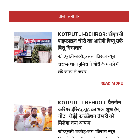
ताज़ा समाचार
KOTPUTLI-BEHROR: सीएचसी
पाइपलाइन चोरी का आरोपी विष्णु उर्फ
विशु गिरफ्तार
कोटपूतली-बहरोड़/सच पत्रिका न्यूज़
सरूण्ड थाना पुलिस ने चोरी के मामले में
लंबे समय से फरार
READ MORE
KOTPUTLI-BEHROR: पैरागोन
करियर इंस्टिट्यूट का भव्य शुभारंभ,
नीट–जेईई फाउंडेशन तैयारी को
मिलेगा नया आयाम
कोटपूतली-बहरोड़/सच पत्रिका न्यूज़