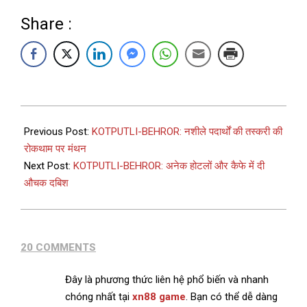
Share :
Previous Post:
KOTPUTLI-BEHROR: नशीले पदार्थों की तस्करी की
रोकथाम पर मंथन
Next Post:
KOTPUTLI-BEHROR: अनेक होटलों और कैफे में दी
औचक दबिश
20 COMMENTS
Đây là phương thức liên hệ phổ biến và nhanh
chóng nhất tại
xn88 game
. Bạn có thể dễ dàng