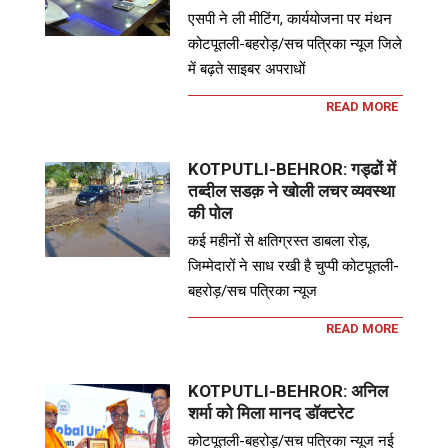
एसपी ने ली मीटिंग, कार्ययोजना पर मंथन
कोटपूतली-बहरोड़/सच पत्रिका न्यूज जिले
में बढ़ते साइबर अपराधों
READ MORE
KOTPUTLI-BEHROR: गड्ढों में
तब्दील सडक़ ने खोली लचर व्यवस्था
की पोल
कई महीनों से क्षतिग्रस्त डाबला रोड़,
जिम्मेदारों ने साध रखी है चुप्पी कोटपूतली-
बहरोड़/सच पत्रिका न्यूज
READ MORE
KOTPUTLI-BEHROR: अनिल
शर्मा को मिला मानद डॉक्टरेट
कोटपूतली-बहरोड़/सच पत्रिका न्यूज नई