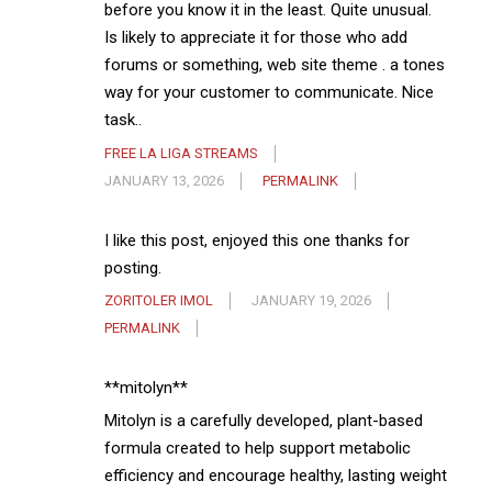
before you know it in the least. Quite unusual.
Is likely to appreciate it for those who add
forums or something, web site theme . a tones
way for your customer to communicate. Nice
task..
FREE LA LIGA STREAMS
JANUARY 13, 2026
PERMALINK
I like this post, enjoyed this one thanks for
posting.
ZORITOLER IMOL
JANUARY 19, 2026
PERMALINK
**mitolyn**
Mitolyn is a carefully developed, plant-based
formula created to help support metabolic
efficiency and encourage healthy, lasting weight