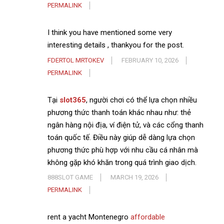
PERMALINK
I think you have mentioned some very
interesting details , thankyou for the post.
FDERTOL MRTOKEV
FEBRUARY 10, 2026
PERMALINK
Tại
slot365
, người chơi có thể lựa chọn nhiều
phương thức thanh toán khác nhau như: thẻ
ngân hàng nội địa, ví điện tử, và các cổng thanh
toán quốc tế. Điều này giúp dễ dàng lựa chọn
phương thức phù hợp với nhu cầu cá nhân mà
không gặp khó khăn trong quá trình giao dịch.
888SLOT GAME
MARCH 19, 2026
PERMALINK
rent a yacht Montenegro
affordable