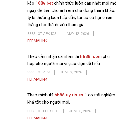
kèo
188v bet
chính thức luôn cập nhật mới mỗi
ngày để tiện cho anh em chủ động tham khảo,
tỷ lệ thưởng luôn hấp dẫn, tối ưu cơ hội chiến
thắng cho thành viên tham gia.
888SLOT APK IOS
MAY 12, 2026
PERMALINK
Theo cảm nhận cá nhân thì
hb88. com
phù
hợp cho người mới vì giao diện dễ hiểu.
888SLOT APK
JUNE 3, 2026
PERMALINK
Theo mình thì
hb88 uy tin so 1
có trải nghiệm
khá tốt cho người mới.
888SLOT 888 SLOT
JUNE 5, 2026
PERMALINK