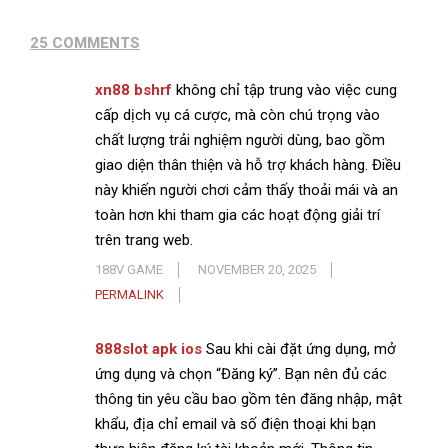
25 COMMENTS
xn88 bshrf
không chỉ tập trung vào việc cung
cấp dịch vụ cá cược, mà còn chú trọng vào
chất lượng trải nghiệm người dùng, bao gồm
giao diện thân thiện và hỗ trợ khách hàng. Điều
này khiến người chơi cảm thấy thoải mái và an
toàn hơn khi tham gia các hoạt động giải trí
trên trang web.
188V GAME
NOVEMBER 20, 2025
PERMALINK
888slot apk ios
Sau khi cài đặt ứng dụng, mở
ứng dụng và chọn “Đăng ký”. Bạn nên đủ các
thông tin yêu cầu bao gồm tên đăng nhập, mật
khẩu, địa chỉ email và số điện thoại khi bạn