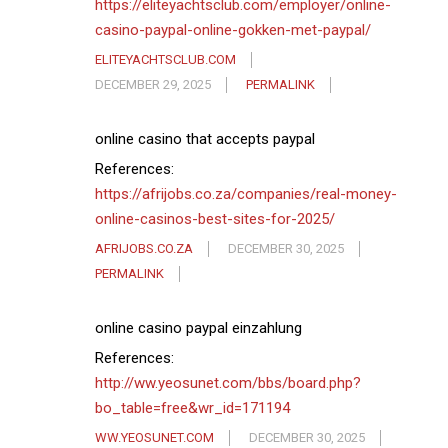
https://eliteyachtsclub.com/employer/online-
casino-paypal-online-gokken-met-paypal/
ELITEYACHTSCLUB.COM
DECEMBER 29, 2025
PERMALINK
online casino that accepts paypal
References:
https://afrijobs.co.za/companies/real-money-
online-casinos-best-sites-for-2025/
AFRIJOBS.CO.ZA
DECEMBER 30, 2025
PERMALINK
online casino paypal einzahlung
References:
http://ww.yeosunet.com/bbs/board.php?
bo_table=free&wr_id=171194
WW.YEOSUNET.COM
DECEMBER 30, 2025