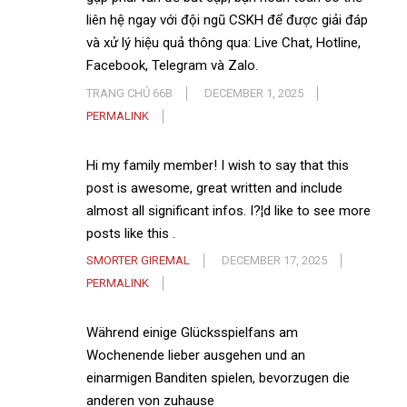
liên hệ ngay với đội ngũ CSKH để được giải đáp
và xử lý hiệu quả thông qua: Live Chat, Hotline,
Facebook, Telegram và Zalo.
TRANG CHỦ 66B
DECEMBER 1, 2025
PERMALINK
Hi my family member! I wish to say that this
post is awesome, great written and include
almost all significant infos. I?¦d like to see more
posts like this .
SMORTER GIREMAL
DECEMBER 17, 2025
PERMALINK
Während einige Glücksspielfans am
Wochenende lieber ausgehen und an
einarmigen Banditen spielen, bevorzugen die
anderen von zuhause