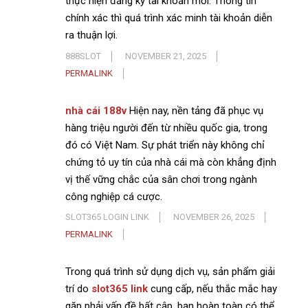
thực hiện đăng ký tài khoản mới. Thông tin
chính xác thì quá trình xác minh tài khoản diễn
ra thuận lợi.
888SLOT
NOVEMBER 21, 2025
PERMALINK
nhà cái 188v
Hiện nay, nền tảng đã phục vụ
hàng triệu người đến từ nhiều quốc gia, trong
đó có Việt Nam. Sự phát triển này không chỉ
chứng tỏ uy tín của nhà cái mà còn khẳng định
vị thế vững chắc của sân chơi trong ngành
công nghiệp cá cược.
SLOT365 LOGIN LINK
NOVEMBER 26, 2025
PERMALINK
Trong quá trình sử dụng dịch vụ, sản phẩm giải
trí do
slot365 link
cung cấp, nếu thắc mắc hay
gặp phải vấn đề bất cập, bạn hoàn toàn có thể