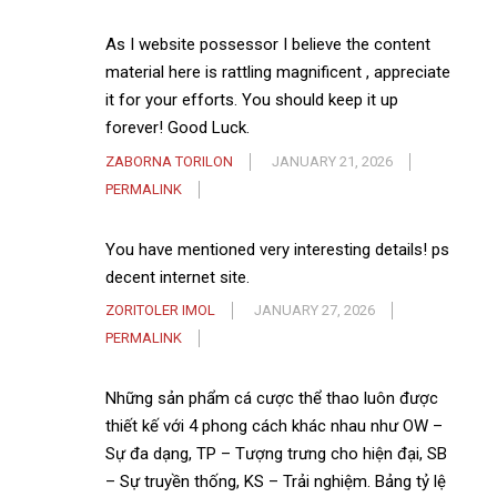
As I website possessor I believe the content
material here is rattling magnificent , appreciate
it for your efforts. You should keep it up
forever! Good Luck.
ZABORNA TORILON
JANUARY 21, 2026
PERMALINK
You have mentioned very interesting details! ps
decent internet site.
ZORITOLER IMOL
JANUARY 27, 2026
PERMALINK
Những sản phẩm cá cược thể thao luôn được
thiết kế với 4 phong cách khác nhau như OW –
Sự đa dạng, TP – Tượng trưng cho hiện đại, SB
– Sự truyền thống, KS – Trải nghiệm. Bảng tỷ lệ