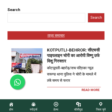
Search
Search
ताज़ा समाचार
KOTPUTLI-BEHROR: सीएचसी
पाइपलाइन चोरी का आरोपी विष्णु उर्फ
विशु गिरफ्तार
कोटपूतली-बहरोड़/सच पत्रिका न्यूज़
सरूण्ड थाना पुलिस ने चोरी के मामले में
लंबे समय से फरार
READ MORE
KOTPUTLI-BEHROR: पैरागोन
होम
स्पोर्ट्स
हेल्थ
बॉलीवुड
जिला चुने
करियर इंस्टिट्यूट का भव्य शुभारंभ,