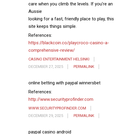
care when you climb the levels. If you’re an
Aussie
looking for a fast, friendly place to play, this
site keeps things simple.
References:
https://blackcoin.co/playcroco-casino-a-
comprehensive-review/
CASINO ENTERTAINMENT HELSINKI
DECEMBER 27, 2025
PERMALINK
online betting with paypal winnersbet
References:
http://www.securityprofinder.com
WWW.SECURITYPROFINDER.COM
DECEMBER 29, 2025
PERMALINK
paypal casino android