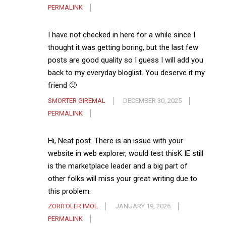
PERMALINK
I have not checked in here for a while since I
thought it was getting boring, but the last few
posts are good quality so I guess I will add you
back to my everyday bloglist. You deserve it my
friend 🙂
SMORTER GIREMAL
DECEMBER 30, 2025
PERMALINK
Hi, Neat post. There is an issue with your
website in web explorer, would test thisK IE still
is the marketplace leader and a big part of
other folks will miss your great writing due to
this problem.
ZORITOLER IMOL
JANUARY 19, 2026
PERMALINK