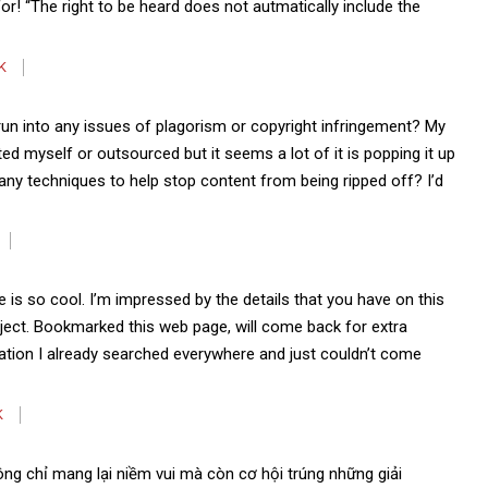
for! “The right to be heard does not autmatically include the
K
run into any issues of plagorism or copyright infringement? My
ted myself or outsourced but it seems a lot of it is popping it up
ny techniques to help stop content from being ripped off? I’d
 is so cool. I’m impressed by the details that you have on this
bject. Bookmarked this web page, will come back for extra
rmation I already searched everywhere and just couldn’t come
K
g chỉ mang lại niềm vui mà còn cơ hội trúng những giải