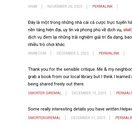
XN88
NOVEMBER 26, 2025
PERMALINK
Đây là một trong những nhà cái cá cược trực tuyến hàn
nền tảng hiện đại, uy tín và phong phú về dịch vụ,
slot
dịch vụ đem lại những trải nghiệm giải trí đa dạng, b
nhiều trò chơi khác.
XN88 COM
DECEMBER 2, 2025
PERMALINK
Thank you for the sensible critique. Me & my neighbor 
grab a book from our local library but I think I learne
being shared freely out there.
SMORTER GIREMAL
DECEMBER 15, 2025
PERMAL
Some really interesting details you have written.Helped
SMORTERGIREMAL
DECEMBER 31, 2025
PERMALI