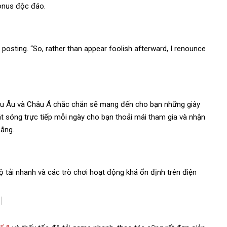
bonus độc đáo.
r posting. “So, rather than appear foolish afterward, I renounce
âu Âu và Châu Á chắc chắn sẽ mang đến cho bạn những giây
hát sóng trực tiếp mỗi ngày cho bạn thoải mái tham gia và nhận
hắng.
độ tải nhanh và các trò chơi hoạt động khá ổn định trên điện