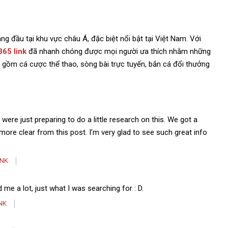
g đầu tại khu vực châu Á, đặc biệt nổi bật tại Việt Nam. Với
365 link
đã nhanh chóng được mọi người ưa thích nhằm những
ao gồm cá cược thể thao, sòng bài trực tuyến, bắn cá đổi thưởng
were just preparing to do a little research on this. We got a
d more clear from this post. I’m very glad to see such great info
INK
 me a lot, just what I was searching for : D.
NK