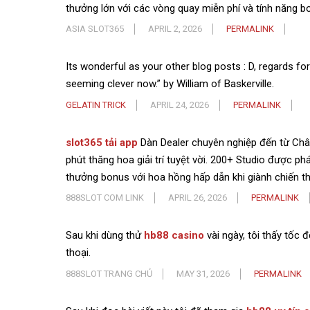
thưởng lớn với các vòng quay miễn phí và tính năng 
ASIA SLOT365
APRIL 2, 2026
PERMALINK
Its wonderful as your other blog posts : D, regards fo
seeming clever now.” by William of Baskerville.
GELATIN TRICK
APRIL 24, 2026
PERMALINK
slot365 tải app
Dàn Dealer chuyên nghiệp đến từ Ch
phút thăng hoa giải trí tuyệt vời. 200+ Studio được p
thưởng bonus với hoa hồng hấp dẫn khi giành chiến t
888SLOT COM LINK
APRIL 26, 2026
PERMALINK
Sau khi dùng thử
hb88 casino
vài ngày, tôi thấy tốc 
thoại.
888SLOT TRANG CHỦ
MAY 31, 2026
PERMALINK