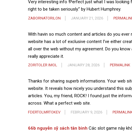
Very interesting info !Perfect just what I was looking 
right to be taken seriously.” by Hubert Humphrey.
ZABORNATORILON
JANUARY 21, 2026
PERMALIN
With havin so much content and articles do you ever 
website has a lot of exclusive content I’ve either crea
all over the web without my agreement. Do you know a
really appreciate it.
ZORITOLER IMOL
JANUARY 28, 2026
PERMALINK
Thanks for sharing superb informations. Your web site
website. It reveals how nicely you understand this su
articles. You, my friend, ROCK! I found just the info
across. What a perfect web site.
FDERTOLMRTOKEV
FEBRUARY 9, 2026
PERMALIN
66b nguyễn sỹ sách tân bình
Các slot game này khôn