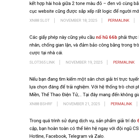
kết hợp hài hoà giữa 2 tone màu đỏ – đen vô cùng bắt
cục website cũng được sắp xếp rất logic để người mới
XN88 SLOT
NOVEMBER 18, 2025
PERMALINK
Các giấy phép này cũng yêu cầu
nổ hũ 66b
phải thực 
nhân, chống gian lận, và đảm bảo công bằng trong trò
cược tại nhà cái.
SLOT365 LINK
NOVEMBER 19, 2025
PERMALINK
Nếu bạn đang tìm kiếm một sân chơi giải trí trực tuyến
lựa chọn đáng để trải nghiệm. Với hệ thống trò chơi
Miền, Thể Thao Điện Tử,… Tại đây mang đến không gian
XN88 BSHRF
NOVEMBER 21, 2025
PERMALINK
Trong quá trình sử dụng dịch vụ, sản phẩm giải trí do
cập, bạn hoàn toàn có thể liên hệ ngay với đội ngũ CS
Hotline, Facebook, Telegram và Zalo.