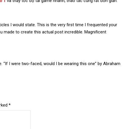
ố 1
và thấy tốc độ tải game nhanh, thao tác cũng rất đơn giản.
cles I would state. This is the very first time I frequented your
u made to create this actual post incredible. Magnificent
e. “If I were two-faced, would I be wearing this one” by Abraham
arked
*