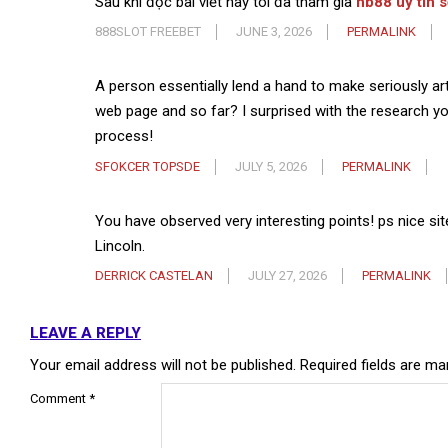
Sau khi đọc bài viết này tôi đã tham gia
hb88 uy tín s
888SLOT FREEBET
JUNE 3, 2026
PERMALINK
A person essentially lend a hand to make seriously arti
web page and so far? I surprised with the research yo
process!
SFOKCER TOPSDE
JULY 5, 2026
PERMALINK
You have observed very interesting points! ps nice sit
Lincoln.
DERRICK CASTELAN
JULY 27, 2026
PERMALINK
LEAVE A REPLY
Your email address will not be published.
Required fields are m
Comment
*