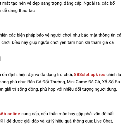
 mắt tạo nên vẻ đẹp sang trọng, đẳng cấp. Ngoài ra, các bố
 dễ dàng thao tác.
hiện các biện pháp bảo vệ người chơi, như bảo mật thông tin cá
 chơi. Điều này giúp người chơi yên tâm hơn khi tham gia cá
 ổn định, hiện đại và đa dạng trò chơi,
888slot apk ios
chính là
 phong phú như: Bắn Cá Đổi Thưởng, Mini Game Đá Gà, Xổ Số Ba
 giải trí sống động, phù hợp với nhiều đối tượng người dùng.
66b online
cung cấp, nếu thắc mắc hay gặp phải vấn đề bất
KH để được giải đáp và xử lý hiệu quả thông qua: Live Chat,