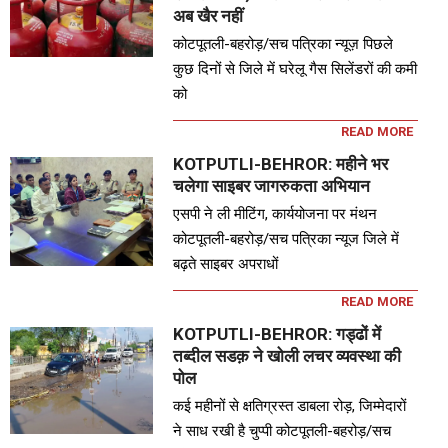
अब खैर नहीं
कोटपूतली-बहरोड़/सच पत्रिका न्यूज़ पिछले
कुछ दिनों से जिले में घरेलू गैस सिलेंडरों की कमी
को
READ MORE
KOTPUTLI-BEHROR: महीने भर
चलेगा साइबर जागरुकता अभियान
एसपी ने ली मीटिंग, कार्ययोजना पर मंथन
कोटपूतली-बहरोड़/सच पत्रिका न्यूज जिले में
बढ़ते साइबर अपराधों
READ MORE
KOTPUTLI-BEHROR: गड्ढों में
तब्दील सडक़ ने खोली लचर व्यवस्था की
पोल
कई महीनों से क्षतिग्रस्त डाबला रोड़, जिम्मेदारों
ने साध रखी है चुप्पी कोटपूतली-बहरोड़/सच