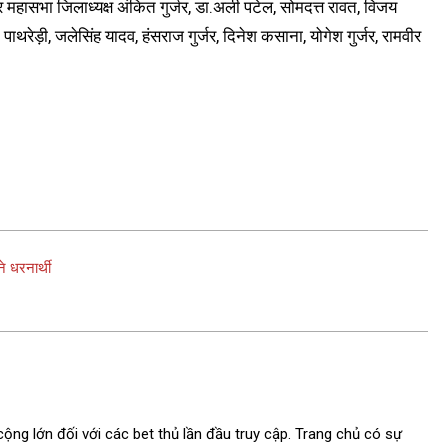
र महासभा जिलाध्यक्ष अंकित गुर्जर, डा.अली पटेल, सोमदत्त रावत, विजय
म पाथरेड़ी, जलेसिंह यादव, हंसराज गुर्जर, दिनेश कसाना, योगेश गुर्जर, रामवीर
धरनार्थी
ộng lớn đối với các bet thủ lần đầu truy cập. Trang chủ có sự