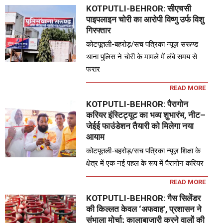
KOTPUTLI-BEHROR: सीएचसी
पाइपलाइन चोरी का आरोपी विष्णु उर्फ विशु
गिरफ्तार
कोटपूतली-बहरोड़/सच पत्रिका न्यूज़ सरूण्ड
थाना पुलिस ने चोरी के मामले में लंबे समय से
फरार
READ MORE
KOTPUTLI-BEHROR: पैरागोन
करियर इंस्टिट्यूट का भव्य शुभारंभ, नीट–
जेईई फाउंडेशन तैयारी को मिलेगा नया
आयाम
कोटपूतली-बहरोड़/सच पत्रिका न्यूज़ शिक्षा के
क्षेत्र में एक नई पहल के रूप में पैरागोन करियर
READ MORE
KOTPUTLI-BEHROR: गैस सिलेंडर
की किल्लत केवल ‘अफवाह’, प्रशासन ने
संभाला मोर्चा; कालाबाजारी करने वालों की