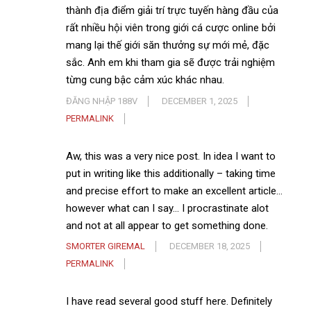
thành địa điểm giải trí trực tuyến hàng đầu của
rất nhiều hội viên trong giới cá cược online bởi
mang lại thế giới săn thưởng sự mới mẻ, đặc
sắc. Anh em khi tham gia sẽ được trải nghiệm
từng cung bậc cảm xúc khác nhau.
ĐĂNG NHẬP 188V
DECEMBER 1, 2025
PERMALINK
Aw, this was a very nice post. In idea I want to
put in writing like this additionally – taking time
and precise effort to make an excellent article…
however what can I say… I procrastinate alot
and not at all appear to get something done.
SMORTER GIREMAL
DECEMBER 18, 2025
PERMALINK
I have read several good stuff here. Definitely