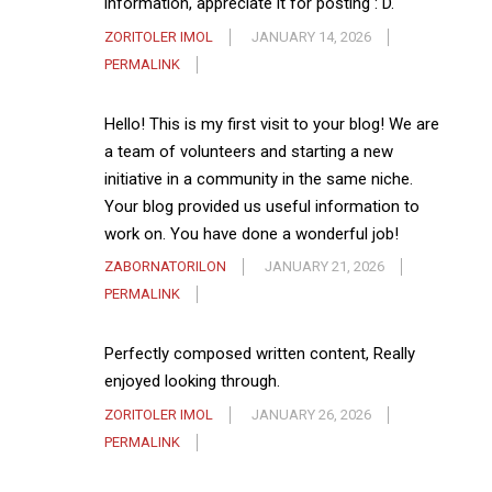
information, appreciate it for posting : D.
ZORITOLER IMOL
JANUARY 14, 2026
PERMALINK
Hello! This is my first visit to your blog! We are
a team of volunteers and starting a new
initiative in a community in the same niche.
Your blog provided us useful information to
work on. You have done a wonderful job!
ZABORNATORILON
JANUARY 21, 2026
PERMALINK
Perfectly composed written content, Really
enjoyed looking through.
ZORITOLER IMOL
JANUARY 26, 2026
PERMALINK