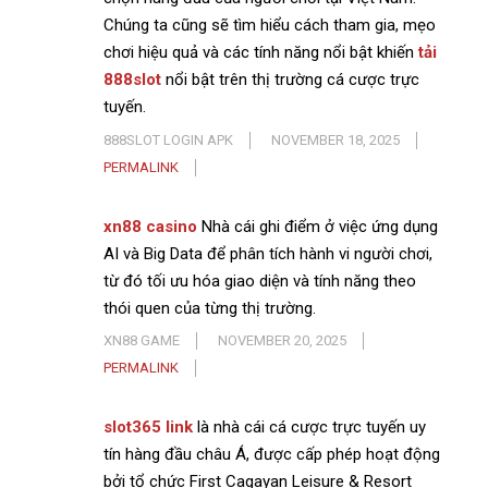
Chúng ta cũng sẽ tìm hiểu cách tham gia, mẹo
chơi hiệu quả và các tính năng nổi bật khiến
tải
888slot
nổi bật trên thị trường cá cược trực
tuyến.
888SLOT LOGIN APK
NOVEMBER 18, 2025
PERMALINK
xn88 casino
Nhà cái ghi điểm ở việc ứng dụng
AI và Big Data để phân tích hành vi người chơi,
từ đó tối ưu hóa giao diện và tính năng theo
thói quen của từng thị trường.
XN88 GAME
NOVEMBER 20, 2025
PERMALINK
slot365 link
là nhà cái cá cược trực tuyến uy
tín hàng đầu châu Á, được cấp phép hoạt động
bởi tổ chức First Cagayan Leisure & Resort