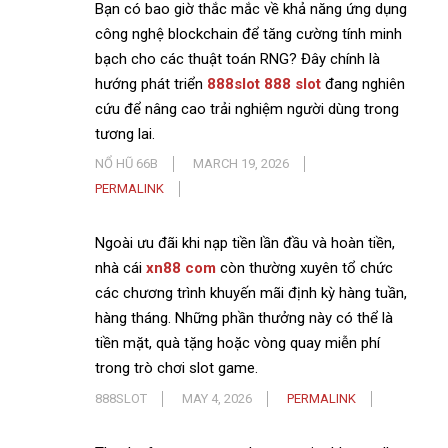
Bạn có bao giờ thắc mắc về khả năng ứng dụng
công nghệ blockchain để tăng cường tính minh
bạch cho các thuật toán RNG? Đây chính là
hướng phát triển
888slot 888 slot
đang nghiên
cứu để nâng cao trải nghiệm người dùng trong
tương lai.
NỔ HŨ 66B
MARCH 19, 2026
PERMALINK
Ngoài ưu đãi khi nạp tiền lần đầu và hoàn tiền,
nhà cái
xn88 com
còn thường xuyên tổ chức
các chương trình khuyến mãi định kỳ hàng tuần,
hàng tháng. Những phần thưởng này có thể là
tiền mặt, quà tặng hoặc vòng quay miễn phí
trong trò chơi slot game.
888SLOT
MAY 4, 2026
PERMALINK