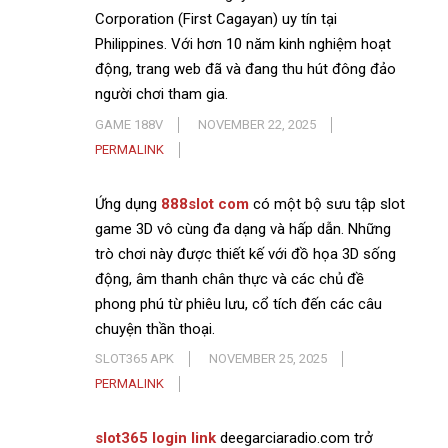
Corporation (First Cagayan) uy tín tại
Philippines. Với hơn 10 năm kinh nghiệm hoạt
động, trang web đã và đang thu hút đông đảo
người chơi tham gia.
GAME 188V
NOVEMBER 22, 2025
PERMALINK
Ứng dụng
888slot com
có một bộ sưu tập slot
game 3D vô cùng đa dạng và hấp dẫn. Những
trò chơi này được thiết kế với đồ họa 3D sống
động, âm thanh chân thực và các chủ đề
phong phú từ phiêu lưu, cổ tích đến các câu
chuyện thần thoại.
SLOT365 APK
NOVEMBER 25, 2025
PERMALINK
slot365 login link
deegarciaradio.com trở