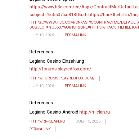
https://www.h3c.com/cn/Aspx/ContractMe/Default.a
subject=%u5507%u818f&url=https://hackthehill.io/tan
HTTPS://WWW.H3C.COM/CN/ASPX/CONTRACTME/DEFAULT.
SUBJECT=%U5507%U818F&URL=HTTPS://HACKTHEHILL.IO
JULY 10, 2026
PERMALINK
References:
Legiano Casino Einzahlung
http://forums.playredfox.com/
HTTP://FORUMS.PLAYREDFOX.COM/
JULY 10, 2026
PERMALINK
References:
Legiano Casino Android
http://rr-clan.ru
HTTP://RR-CLAN.RU
JULY 10, 2026
PERMALINK