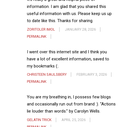
information. I am glad that you shared this
useful information with us. Please keep us up
to date like this. Thanks for sharing.
ZORITOLER IMOL
JANUARY 28, 2026
PERMALINK
I went over this internet site and I think you
have a lot of excellent information, saved to
my bookmarks (:.
CHRISTEEN SAULSBERY
FEBRUARY 3, 2026
PERMALINK
You are my breathing in, I possess few blogs
and occasionally run out from brand :). “Actions
lie louder than words.” by Carolyn Wells.
GELATIN TRICK
APRIL 25, 2026
PERMALINK