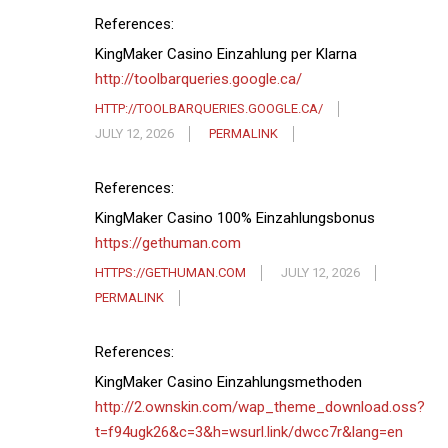
References:
KingMaker Casino Einzahlung per Klarna
http://toolbarqueries.google.ca/
HTTP://TOOLBARQUERIES.GOOGLE.CA/
JULY 12, 2026
PERMALINK
References:
KingMaker Casino 100% Einzahlungsbonus
https://gethuman.com
HTTPS://GETHUMAN.COM
JULY 12, 2026
PERMALINK
References:
KingMaker Casino Einzahlungsmethoden
http://2.ownskin.com/wap_theme_download.oss?
t=f94ugk26&c=3&h=wsurl.link/dwcc7r&lang=en