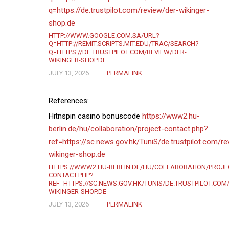
q=https://de.trustpilot.com/review/der-wikinger-
shop.de
HTTP://WWW.GOOGLE.COM.SA/URL?
Q=HTTP://REMIT.SCRIPTS.MIT.EDU/TRAC/SEARCH?
Q=HTTPS://DE.TRUSTPILOT.COM/REVIEW/DER-
WIKINGER-SHOP.DE
JULY 13, 2026
PERMALINK
References:
Hitnspin casino bonuscode
https://www2.hu-
berlin.de/hu/collaboration/project-contact.php?
ref=https://sc.news.gov.hk/TuniS/de.trustpilot.com/re
wikinger-shop.de
HTTPS://WWW2.HU-BERLIN.DE/HU/COLLABORATION/PROJE
CONTACT.PHP?
REF=HTTPS://SC.NEWS.GOV.HK/TUNIS/DE.TRUSTPILOT.COM
WIKINGER-SHOP.DE
JULY 13, 2026
PERMALINK