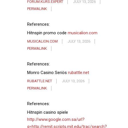
FORUM.KURS.EXPERT
JULY 13, 2026
PERMALINK
References:
Hitnspin promo code
musicalion.com
MUSICALION.COM
JULY 13, 2026
PERMALINK
References:
Monro Casino Seriös
rubattle.net
RUBATTLE.NET
JULY 13, 2026
PERMALINK
References:
Hitnspin casino spiele
http://www.google.com.sa/url?
q=http://remit.scripts.mit.edu/trac/search?