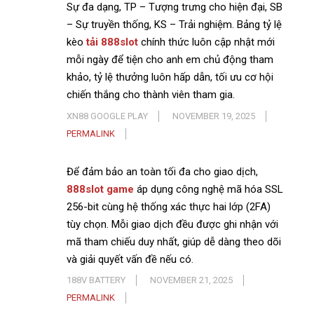
Sự đa dạng, TP – Tượng trưng cho hiện đại, SB
– Sự truyền thống, KS – Trải nghiệm. Bảng tỷ lệ
kèo
tải 888slot
chính thức luôn cập nhật mới
mỗi ngày để tiện cho anh em chủ động tham
khảo, tỷ lệ thưởng luôn hấp dẫn, tối ưu cơ hội
chiến thắng cho thành viên tham gia.
XN88 GOOGLE PLAY
NOVEMBER 19, 2025
PERMALINK
Để đảm bảo an toàn tối đa cho giao dịch,
888slot game
áp dụng công nghệ mã hóa SSL
256-bit cùng hệ thống xác thực hai lớp (2FA)
tùy chọn. Mỗi giao dịch đều được ghi nhận với
mã tham chiếu duy nhất, giúp dễ dàng theo dõi
và giải quyết vấn đề nếu có.
188V BATTERY
NOVEMBER 21, 2025
PERMALINK