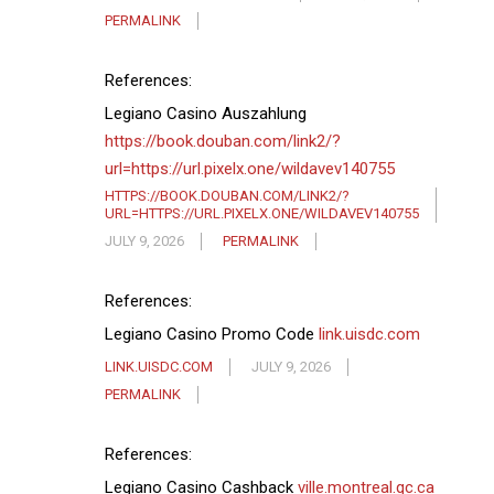
PERMALINK
References:
Legiano Casino Auszahlung
https://book.douban.com/link2/?
url=https://url.pixelx.one/wildavev140755
HTTPS://BOOK.DOUBAN.COM/LINK2/?
URL=HTTPS://URL.PIXELX.ONE/WILDAVEV140755
JULY 9, 2026
PERMALINK
References:
Legiano Casino Promo Code
link.uisdc.com
LINK.UISDC.COM
JULY 9, 2026
PERMALINK
References:
Legiano Casino Cashback
ville.montreal.qc.ca