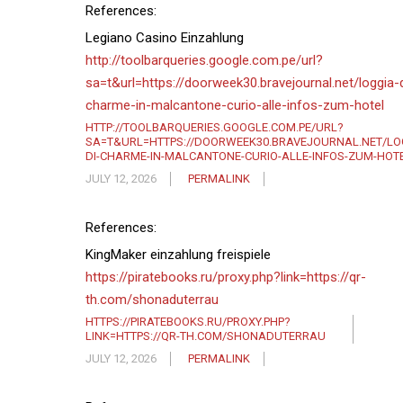
References:
Legiano Casino Einzahlung
http://toolbarqueries.google.com.pe/url?
sa=t&url=https://doorweek30.bravejournal.net/loggia-d
charme-in-malcantone-curio-alle-infos-zum-hotel
HTTP://TOOLBARQUERIES.GOOGLE.COM.PE/URL?
SA=T&URL=HTTPS://DOORWEEK30.BRAVEJOURNAL.NET/LO
DI-CHARME-IN-MALCANTONE-CURIO-ALLE-INFOS-ZUM-HOT
JULY 12, 2026
PERMALINK
References:
KingMaker einzahlung freispiele
https://piratebooks.ru/proxy.php?link=https://qr-
th.com/shonaduterrau
HTTPS://PIRATEBOOKS.RU/PROXY.PHP?
LINK=HTTPS://QR-TH.COM/SHONADUTERRAU
JULY 12, 2026
PERMALINK