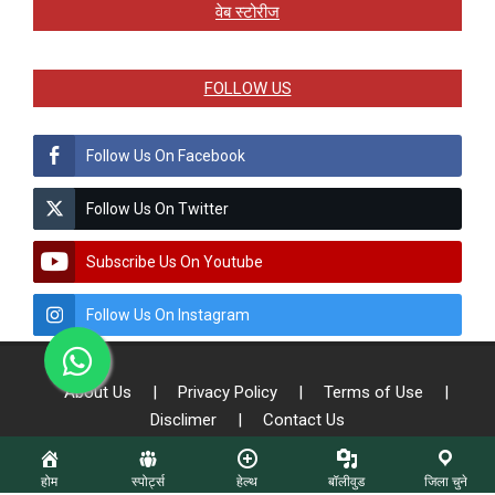
वेब स्टोरीज
FOLLOW US
Follow Us On Facebook
Follow Us On Twitter
Subscribe Us On Youtube
Follow Us On Instagram
About Us
|
Privacy Policy
|
Terms of Use
|
Disclimer
|
Contact Us
होम
स्पोर्ट्स
हेल्थ
बॉलीवुड
जिला चुने
© Copyright - 2026 All Right Reserved To Sach Patrika || Designed by: