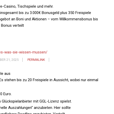
ve-Casino, Tischspiele und mehr.
u insgesamt bis zu 3.000€ Bonusgeld plus 350 Freispiele
Angebot an Boni und Aktionen – vom Willkommensbonus bis
 Bonus verteilt
alles-was-sie-wissen-mussen/
ER 21, 2025
PERMALINK
le aus
tehen bis zu 20 Freispiele in Aussicht, wobei nur einmal
10 Euro.
em Glückspielanbieter mit GGL-Lizenz spielst.
elle Auszahlungen” anzubieten. Hier sollte