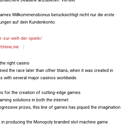
dlichere Deadline anzubieten. Verteilt
rGames Willkommensbonus berücksichtigt nicht nur die erste
lungen auf dein Kundenkonto.
or-zur-welt-der-spiele/
PERMALINK
 the right casino
ed the race later than other titans, when it was created in
ts with several major casinos worldwide.
s for the creation of cutting-edge games.
ming solutions in both the internet
gressive prizes, this line of games has piqued the imagination
 in producing the Monopoly branded slot machine game.