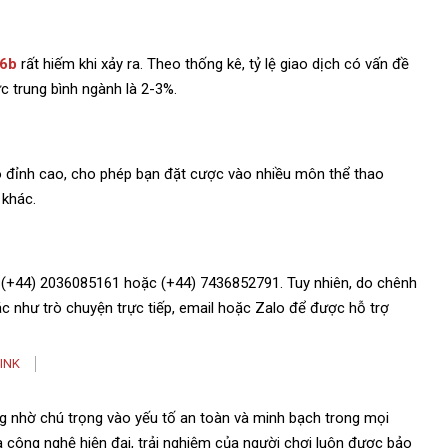
66b
rất hiếm khi xảy ra. Theo thống kê, tỷ lệ giao dịch có vấn đề
c trung bình ngành là 2-3%.
o đỉnh cao, cho phép bạn đặt cược vào nhiều môn thể thao
 khác.
: (+44) 2036085161 hoặc (+44) 7436852791. Tuy nhiên, do chênh
ác như trò chuyện trực tiếp, email hoặc Zalo để được hỗ trợ
INK
g nhờ chú trọng vào yếu tố an toàn và minh bạch trong mọi
à công nghệ hiện đại, trải nghiệm của người chơi luôn được bảo