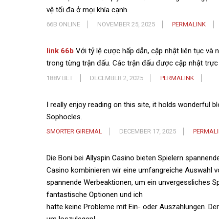
vệ tối đa ở mọi khía cạnh.
66B ONLINE
NOVEMBER 25, 2025
PERMALINK
link 66b
Với tỷ lệ cược hấp dẫn, cập nhật liên tục và 
trong từng trận đấu. Các trận đấu được cập nhật trực
188V BET
DECEMBER 2, 2025
PERMALINK
I really enjoy reading on this site, it holds wonderful
Sophocles.
SMORTER GIREMAL
DECEMBER 17, 2025
PERMAL
Die Boni bei Allyspin Casino bieten Spielern spannend
Casino kombinieren wir eine umfangreiche Auswahl v
spannende Werbeaktionen, um ein unvergessliches Spie
fantastische Optionen und ich
hatte keine Probleme mit Ein- oder Auszahlungen. De