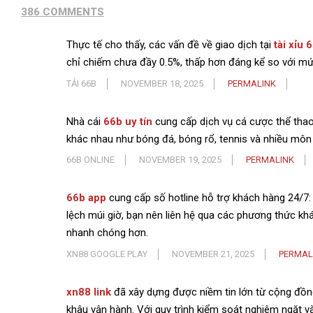
386 COMMENTS
Thực tế cho thấy, các vấn đề về giao dịch tại
tài xỉu 
chỉ chiếm chưa đầy 0.5%, thấp hơn đáng kể so với mứ
TẢI 66B
NOVEMBER 18, 2025
PERMALINK
Nhà cái
66b uy tín
cung cấp dịch vụ cá cược thể tha
khác nhau như bóng đá, bóng rổ, tennis và nhiều môn
66B ONLINE
NOVEMBER 19, 2025
PERMALINK
66b app
cung cấp số hotline hỗ trợ khách hàng 24/7
lệch múi giờ, bạn nên liên hệ qua các phương thức kh
nhanh chóng hơn.
XN88 GOOGLE PLAY
NOVEMBER 21, 2025
PERMAL
xn88 link
đã xây dựng được niềm tin lớn từ cộng đồn
khâu vận hành. Với quy trình kiểm soát nghiêm ngặt v