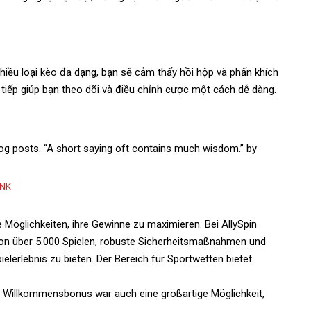
nhiều loại kèo đa dạng, bạn sẽ cảm thấy hồi hộp và phấn khích
 tiếp giúp bạn theo dõi và điều chỉnh cược một cách dễ dàng.
 blog posts. “A short saying oft contains much wisdom.” by
INK
e Möglichkeiten, ihre Gewinne zu maximieren. Bei AllySpin
on über 5.000 Spielen, robuste Sicherheitsmaßnahmen und
lerlebnis zu bieten. Der Bereich für Sportwetten bietet
r Willkommensbonus war auch eine großartige Möglichkeit,