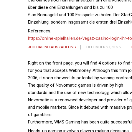
StarGames noch einmal ansetzen, um eine kundenfreun
über diese drei Einzahlungen sind bis zu 100
€ an Bonusgeld und 100 Freispiele zu holen. Der Sta
Einzahlung, sondern insgesamt die ersten drei Einzah
References:
https://online-spielhallen.de/vegaz-casino-login-ihr-t
JOO CASINO AUSZAHLUNG
DECEMBER 21, 2025
Right on the front page, you will find 4 options to find
for you that accepts Webmoney. Although this firm join
2006, it soon showed its potential by winning contrac
The quality of Novomatic games is driven by high
standards and the use of new technology, which allow
Novomatic is a renowned developer and provider of ga
and mobile markets. Since it debuted with massive pro
of gamblers.
Furthermore, WMS Gaming has been quite successful
Heads-up gaming involves players making decisions