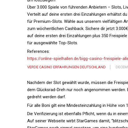
um loszulegen!
Über 3.000 Spiele von führenden Anbietern – Slots, Li
Verteilt auf deine ersten drei Einzahlungen erhältst d
für Premium-Slots. Wähle aus unserem vielfältigen 
zum wöchentlichen Cashback. Sichere dir jetzt 3.000€
auf deine ersten drei Einzahlungen plus 350 Freispiele
für ausgewählte Top-Slots.
References:
https://online-spielhallen.de/bigg-casino-freispiele-
VERDE CASINO ERFAHRUNGEN DEUTSCHLAND
DECEMB
Nachdem der Slot gewählt wurde, müssen die Freispie
dem Glücksrad-Dreh nur noch angenommen werden. Es s
gedreht werden darf.
Für alle Boni gilt eine Mindesteinzahlung in Höhe von 
Die Verifizierung ist ebenfalls Pflicht, wenn du in ein
Auf seiner Webseite wirbt StarGames damit, “blitzschn