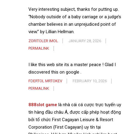
Very interesting subject, thanks for putting up.
“Nobody outside of a baby carriage or a judge’s
chamber believes in an unprejudiced point of
view.” by Lillian Hellman.
ZORITOLER IMOL
JANUARY 28, 2026
PERMALINK
I like this web site its a master peace ! Glad I
discovered this on google .
FDERTOL MRTOKEV
FEBRUARY 10, 2026
PERMALINK
888slot game
là nhà cái cá cược trực tuyến uy
tín hàng đầu châu Á, được cấp phép hoạt động
bởi tổ chức First Cagayan Leisure & Resort
Corporation (First Cagayan) uy tín tại