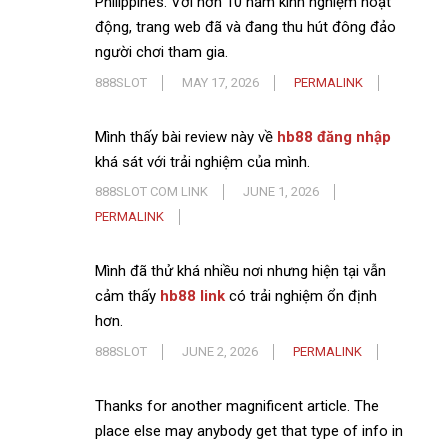
Philippines. Với hơn 10 năm kinh nghiệm hoạt
động, trang web đã và đang thu hút đông đảo
người chơi tham gia.
888SLOT
MAY 17, 2026
PERMALINK
Mình thấy bài review này về
hb88 đăng nhập
khá sát với trải nghiệm của mình.
888SLOT COM LINK
JUNE 1, 2026
PERMALINK
Mình đã thử khá nhiều nơi nhưng hiện tại vẫn
cảm thấy
hb88 link
có trải nghiệm ổn định
hơn.
888SLOT
JUNE 2, 2026
PERMALINK
Thanks for another magnificent article. The
place else may anybody get that type of info in