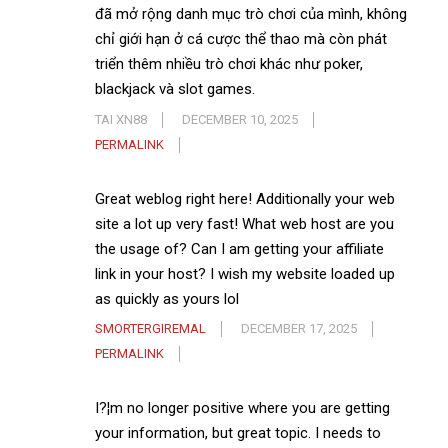
đã mở rộng danh mục trò chơi của mình, không
chỉ giới hạn ở cá cược thể thao mà còn phát
triển thêm nhiều trò chơi khác như poker,
blackjack và slot games.
TAI XN88
DECEMBER 10, 2025
PERMALINK
Great weblog right here! Additionally your web
site a lot up very fast! What web host are you
the usage of? Can I am getting your affiliate
link in your host? I wish my website loaded up
as quickly as yours lol
SMORTERGIREMAL
DECEMBER 17, 2025
PERMALINK
I?¦m no longer positive where you are getting
your information, but great topic. I needs to