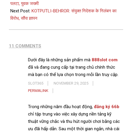
पलटा, युवक जख्मी
Next Post:
KOTPUTLI-BEHROR: संयुक्त निदेशक के निलंबन का
विरोध, सौंपा ज्ञापन
11 COMMENTS
Dưới đây là những sản phẩm mà
888slot com
đã và đang cung cấp tại trang chủ chính thức
mà bạn có thể lựa chọn trong mỗi lần truy cập.
SLOT365
NOVEMBER 29, 2025
PERMALINK
Trong những năm đầu hoạt động,
đăng ký 66b
chỉ tập trung vào việc xây dựng nền tảng kỹ
thuật vững chắc và thu hút người chơi bằng các
ưu đãi hấp dẫn. Sau một thời gian ngắn, nhà cái