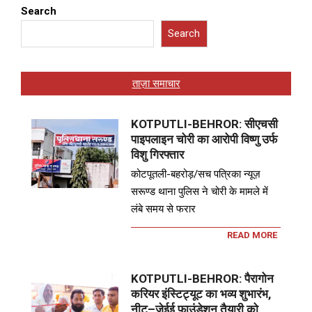
Search
Search
ताज़ा समाचार
KOTPUTLI-BEHROR: सीएचसी
पाइपलाइन चोरी का आरोपी विष्णु उर्फ
विशु गिरफ्तार
कोटपूतली-बहरोड़/सच पत्रिका न्यूज़
सरूण्ड थाना पुलिस ने चोरी के मामले में
लंबे समय से फरार
READ MORE
KOTPUTLI-BEHROR: पैरागोन
करियर इंस्टिट्यूट का भव्य शुभारंभ,
नीट–जेईई फाउंडेशन तैयारी को