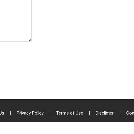
 Us
|
Privacy Policy
|
Terms of Use
|
Disclimer
|
Con
opyright - 2026 All Right Reserved To Sach Patrika || Designed by: K.D. Technolo