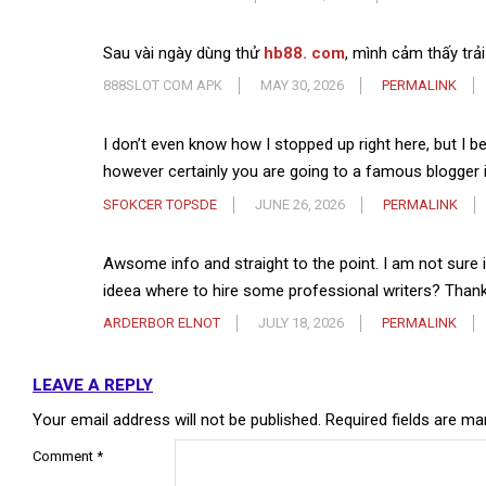
Sau vài ngày dùng thử
hb88. com
, mình cảm thấy trả
888SLOT COM APK
MAY 30, 2026
PERMALINK
I don’t even know how I stopped up right here, but I b
however certainly you are going to a famous blogger i
SFOKCER TOPSDE
JUNE 26, 2026
PERMALINK
Awsome info and straight to the point. I am not sure i
ideea where to hire some professional writers? Than
ARDERBOR ELNOT
JULY 18, 2026
PERMALINK
LEAVE A REPLY
Your email address will not be published.
Required fields are m
Comment
*