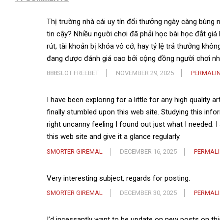
Thị trường nhà cái uy tín đổi thưởng ngày càng bùng n
tin cậy? Nhiều người chơi đã phải học bài học đắt giá 
rút, tài khoản bị khóa vô cớ, hay tỷ lệ trả thưởng k
đang được đánh giá cao bởi cộng đồng người chơi nhờ
888SLOT FREEBET
NOVEMBER 29, 2025
PERMALI
I have been exploring for a little for any high quality a
finally stumbled upon this web site. Studying this infor
right uncanny feeling I found out just what I needed. 
this web site and give it a glance regularly.
SMORTER GIREMAL
DECEMBER 16, 2025
PERMAL
Very interesting subject, regards for posting.
SMORTER GIREMAL
DECEMBER 30, 2025
PERMAL
I’d incessantly want to be update on new posts on this 