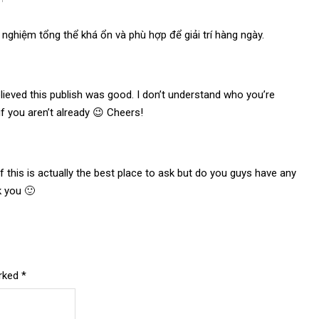
i nghiệm tổng thể khá ổn và phù hợp để giải trí hàng ngày.
elieved this publish was good. I don’t understand who you’re
f you aren’t already 😉 Cheers!
f this is actually the best place to ask but do you guys have any
k you 🙂
arked
*