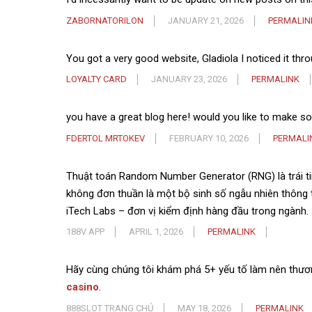
ZABORNATORILON
JANUARY 21, 2026
PERMALIN
You got a very good website, Gladiola I noticed it thr
LOYALTY CARD
JANUARY 23, 2026
PERMALINK
you have a great blog here! would you like to make s
FDERTOL MRTOKEV
FEBRUARY 10, 2026
PERMALI
Thuật toán Random Number Generator (RNG) là trái t
không đơn thuần là một bộ sinh số ngẫu nhiên thông 
iTech Labs – đơn vị kiểm định hàng đầu trong ngành.
188V APP
APRIL 1, 2026
PERMALINK
Hãy cùng chúng tôi khám phá 5+ yếu tố làm nên thươ
casino
.
888SLOT TRANG CHỦ
MAY 18, 2026
PERMALINK