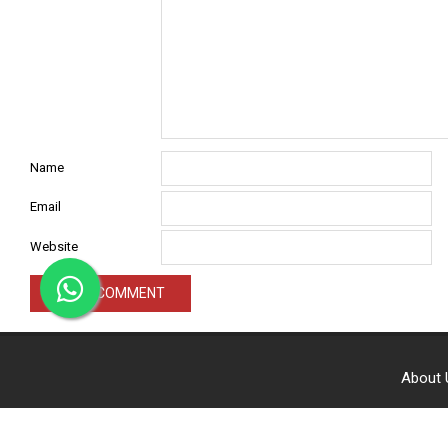
Name
Email
Website
About
© C