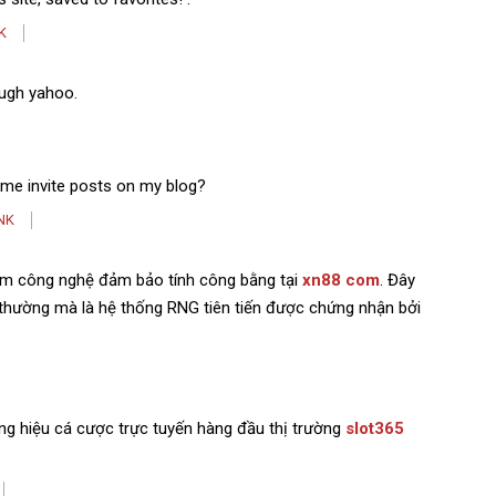
K
ough yahoo.
ome invite posts on my blog?
NK
im công nghệ đảm bảo tính công bằng tại
xn88 com
. Đây
thường mà là hệ thống RNG tiên tiến được chứng nhận bởi
ng hiệu cá cược trực tuyến hàng đầu thị trường
slot365