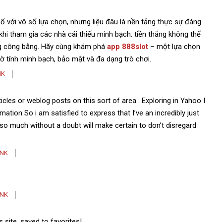
ổ với vô số lựa chọn, nhưng liệu đâu là nền tảng thực sự đáng
khi tham gia các nhà cái thiếu minh bạch: tiền thắng không thể
hông công bằng. Hãy cùng khám phá
app 888slot
– một lựa chọn
 tính minh bạch, bảo mật và đa dạng trò chơi.
NK
rticles or weblog posts on this sort of area . Exploring in Yahoo I
mation So i am satisfied to express that I’ve an incredibly just
I so much without a doubt will make certain to don’t disregard
INK
INK
site, saved to favorites! .