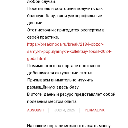
любой случай.
Посетитель в состоянии получить как
базовую базу, так и узкопрофильные
данные.
Этот источник пригодится экспертам в
своей практике.
https://breakmoda.ru/break/2184-obzor-
samykh-populyarnykh-kollektsiy-fossil-2024-
goda.html
Помимо этого на портале постоянно
добавляются актуальные статьи.
Призываем внимательно изучить
размещённую здесь базу.
В итоге, данный ресурс представляет собой
полезным местом опыта.
ASSUBSIT
JULY 4, 2026
PERMALINK
На нашем портале можно отыскать массу