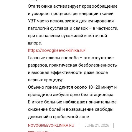
Эта техника активизирует кровообращение
и ускоряет процессы регенерации тканей.
УВТ часто используется для купирования
патологий суставов и связок – в частности,
при воспалении сухожилий и пяточной
шпоре.
https://novogireevo-klinika.ru/
Главные плюсы способа – это отсутствие
разрезов, практическая безболезненность
и высокая эффективность даже после
первых процедур.
Обычно приём длится около 10–20 минут и
проводится амбулаторно без стационара.
В итоге больные наблюдают значительное
снижение болей и возвращение свободы
движений в проблемной зоне.
NOVOGIREEVO-KLINIKA.RU
JUNE 21, 2026