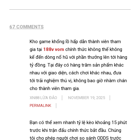
67 COMMENTS
Kho game khổng lồ hấp dẫn thành viên tham
gia tại
188v vom
chính thức không thể không
kể đến dòng nổ hũ với phần thưởng lên tới hàng
tỷ đồng. Tại đây có hàng trăm sản phẩm khác
nhau với giao diện, cách chơi khác nhau, đưa
tới trải nghiệm thú vị, không bao giờ nhàm chán
cho thành viên tham gia.
XN88 LỪA ĐẢO
NOVEMBER 19, 2025
PERMALINK
Bạn có thể xem nhanh tỷ lệ kèo khoảng 15 phút
trước khi trận đấu chính thức bắt đầu. Chúng
tôi cho phép người chơi so sánh ODDS trước