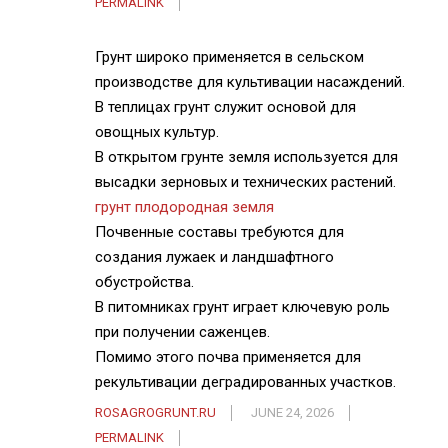
PERMALINK
Грунт широко применяется в сельском
производстве для культивации насаждений.
В теплицах грунт служит основой для
овощных культур.
В открытом грунте земля используется для
высадки зерновых и технических растений.
грунт плодородная земля
Почвенные составы требуются для
создания лужаек и ландшафтного
обустройства.
В питомниках грунт играет ключевую роль
при получении саженцев.
Помимо этого почва применяется для
рекультивации деградированных участков.
ROSAGROGRUNT.RU
JUNE 24, 2026
PERMALINK