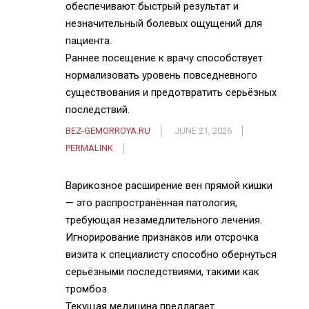
обеспечивают быстрый результат и
незначительный болевых ощущений для
пациента.
Раннее посещение к врачу способствует
нормализовать уровень повседневного
существования и предотвратить серьёзных
последствий.
BEZ-GEMORROYA.RU
JUNE 21, 2026
PERMALINK
Варикозное расширение вен прямой кишки
— это распространённая патология,
требующая незамедлительного лечения.
Игнорирование признаков или отсрочка
визита к специалисту способно обернуться
серьёзными последствиями, такими как
тромбоз.
Текущая медицина предлагает