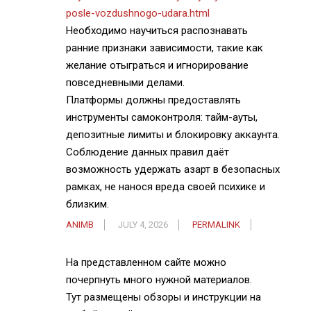
posle-vozdushnogo-udara.html
Необходимо научиться распознавать
ранние признаки зависимости, такие как
желание отыграться и игнорирование
повседневными делами.
Платформы должны предоставлять
инструменты самоконтроля: тайм-ауты,
депозитные лимиты и блокировку аккаунта.
Соблюдение данных правил даёт
возможность удержать азарт в безопасных
рамках, не нанося вреда своей психике и
близким.
ANIMB
JULY 4, 2026
PERMALINK
На представленном сайте можно
почерпнуть много нужной материалов.
Тут размещены обзоры и инструкции на