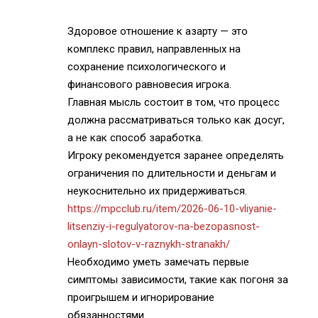
Здоровое отношение к азарту — это
комплекс правил, направленных на
сохранение психологического и
финансового равновесия игрока.
Главная мысль состоит в том, что процесс
должна рассматриваться только как досуг,
а не как способ заработка.
Игроку рекомендуется заранее определять
ограничения по длительности и деньгам и
неукоснительно их придерживаться.
https://mpcclub.ru/item/2026-06-10-vliyanie-
litsenziy-i-regulyatorov-na-bezopasnost-
onlayn-slotov-v-raznykh-stranakh/
Необходимо уметь замечать первые
симптомы зависимости, такие как погоня за
проигрышем и игнорирование
обязанностями.