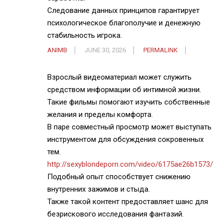
Следование данных принципов гарантирует
психологическое благополучие и денежную
стабильность игрока.
ANIMB
JUNE 30, 2026
PERMALINK
Взрослый видеоматериал может служить
средством информации об интимной жизни.
Такие фильмы помогают изучить собственные
желания и пределы комфорта.
В паре совместный просмотр может выступать
инструментом для обсуждения сокровенных
тем.
http://sexyblondeporn.com/video/6175ae26b1573/
Подобный опыт способствует снижению
внутренних зажимов и стыда.
Также такой контент предоставляет шанс для
безрискового исследования фантазий.