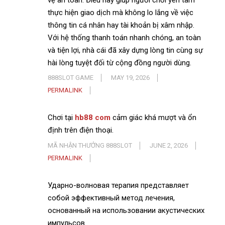
thực hiện giao dịch mà không lo lắng về việc
thông tin cá nhân hay tài khoản bị xâm nhập.
Với hệ thống thanh toán nhanh chóng, an toàn
và tiện lợi, nhà cái đã xây dựng lòng tin cùng sự
hài lòng tuyệt đối từ cộng đồng người dùng.
888SLOT GAME
MAY 19, 2026
PERMALINK
Chơi tại
hb88 com
cảm giác khá mượt và ổn
định trên điện thoại.
MÃ NHẬN THƯỞNG 888SLOT
JUNE 2, 2026
PERMALINK
Ударно-волновая терапия представляет
собой эффективный метод лечения,
основанный на использовании акустических
импульсов.