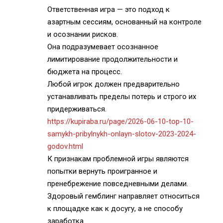
Ответственная игра — это подход к
азартным сессиям, основанный на контроле
и осознании рисков.
Она подразумевает осознанное
лимитирование продолжительности и
бюджета на процесс.
Любой игрок должен предварительно
устанавливать пределы потерь и строго их
придерживаться.
https://kupiraba.ru/page/2026-06-10-top-10-
samykh-pribylnykh-onlayn-slotov-2023-2024-
godov.html
К признакам проблемной игры являются
попытки вернуть проигранное и
пренебрежение повседневными делами.
Здоровый гемблинг направляет относиться
к площадке как к досугу, а не способу
заработка.