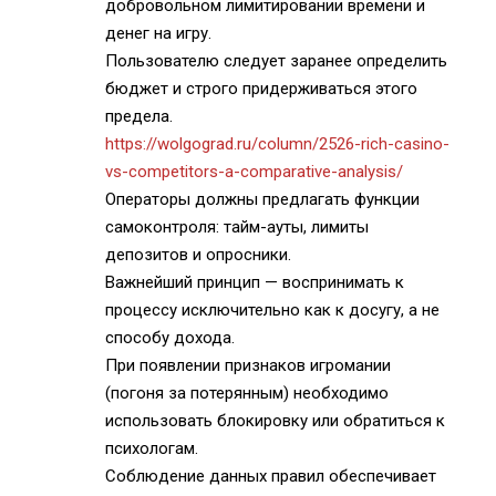
добровольном лимитировании времени и
денег на игру.
Пользователю следует заранее определить
бюджет и строго придерживаться этого
предела.
https://wolgograd.ru/column/2526-rich-casino-
vs-competitors-a-comparative-analysis/
Операторы должны предлагать функции
самоконтроля: тайм-ауты, лимиты
депозитов и опросники.
Важнейший принцип — воспринимать к
процессу исключительно как к досугу, а не
способу дохода.
При появлении признаков игромании
(погоня за потерянным) необходимо
использовать блокировку или обратиться к
психологам.
Соблюдение данных правил обеспечивает