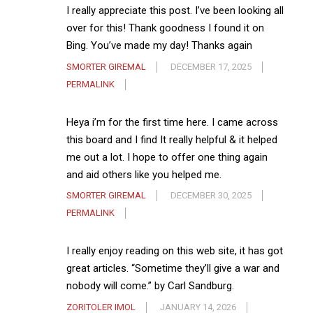
I really appreciate this post. I’ve been looking all
over for this! Thank goodness I found it on
Bing. You’ve made my day! Thanks again
SMORTER GIREMAL
DECEMBER 17, 2025
PERMALINK
Heya i’m for the first time here. I came across
this board and I find It really helpful & it helped
me out a lot. I hope to offer one thing again
and aid others like you helped me.
SMORTER GIREMAL
DECEMBER 30, 2025
PERMALINK
I really enjoy reading on this web site, it has got
great articles. “Sometime they’ll give a war and
nobody will come.” by Carl Sandburg.
ZORITOLER IMOL
JANUARY 14, 2026