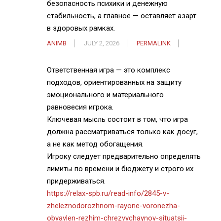
безопасность психики и денежную
стабильность, а главное — оставляет азарт
в здоровых рамках.
ANIMB
JULY 2, 2026
PERMALINK
Ответственная игра — это комплекс
подходов, ориентированных на защиту
эмоционального и материального
равновесия игрока.
Ключевая мысль состоит в том, что игра
должна рассматриваться только как досуг,
а не как метод обогащения.
Игроку следует предварительно определять
лимиты по времени и бюджету и строго их
придерживаться.
https://relax-spb.ru/read-info/2845-v-
zheleznodorozhnom-rayone-voronezha-
obyavlen-rezhim-chrezvychaynoy-situatsii-