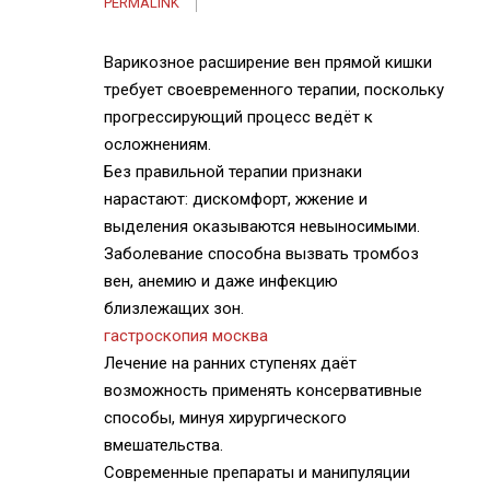
PERMALINK
Варикозное расширение вен прямой кишки
требует своевременного терапии, поскольку
прогрессирующий процесс ведёт к
осложнениям.
Без правильной терапии признаки
нарастают: дискомфорт, жжение и
выделения оказываются невыносимыми.
Заболевание способна вызвать тромбоз
вен, анемию и даже инфекцию
близлежащих зон.
гастроскопия москва
Лечение на ранних ступенях даёт
возможность применять консервативные
способы, минуя хирургического
вмешательства.
Современные препараты и манипуляции