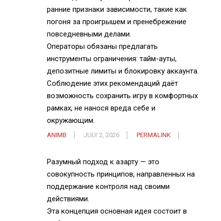
ранние признаки зависимости, такие как
погоня за проигрышем и пренебрежение
повседневными делами.
Операторы обязаны предлагать
инструменты ограничения: тайм-ауты,
депозитные лимиты и блокировку аккаунта.
Соблюдение этих рекомендаций даёт
возможность сохранить игру в комфортных
рамках, не нанося вреда себе и
окружающим.
ANIMB
JULY 2, 2026
PERMALINK
Разумный подход к азарту — это
совокупность принципов, направленных на
поддержание контроля над своими
действиями.
Эта концепция основная идея состоит в