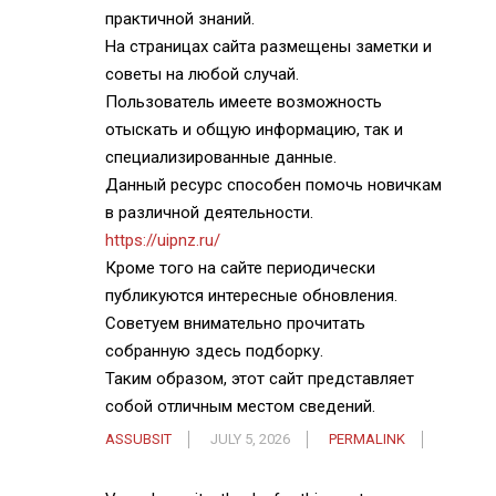
практичной знаний.
На страницах сайта размещены заметки и
советы на любой случай.
Пользователь имеете возможность
отыскать и общую информацию, так и
специализированные данные.
Данный ресурс способен помочь новичкам
в различной деятельности.
https://uipnz.ru/
Кроме того на сайте периодически
публикуются интересные обновления.
Советуем внимательно прочитать
собранную здесь подборку.
Таким образом, этот сайт представляет
собой отличным местом сведений.
ASSUBSIT
JULY 5, 2026
PERMALINK