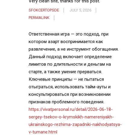
Very clean site, thanks for this post.
SFOKCERTOPSDE
JULY 5, 2026
PERMALINK
Ответственная игра — это подход, при
котором азарт воспринимается как
развлечение, а не инструмент обогащения.
Данный подход включает определение
лимитов по длительности и деньгам на
старте, а также умение прерваться.
Ключевые принципы — не пытаться
отыграться, использовать тайм-ауты и
консультироваться при возникновении
признаков проблемного поведения.
https://vivatpersonal.ru/detail/2026-06-18-
sergey-tsekov-o-krymskikh-namereniyakh-
ukrainskogo-rezhima-zapadniki-nakhodyatsya-
v-tumane.html