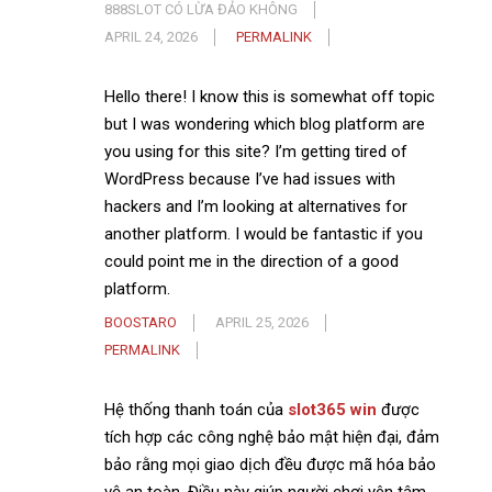
888SLOT CÓ LỪA ĐẢO KHÔNG
APRIL 24, 2026
PERMALINK
Hello there! I know this is somewhat off topic
but I was wondering which blog platform are
you using for this site? I’m getting tired of
WordPress because I’ve had issues with
hackers and I’m looking at alternatives for
another platform. I would be fantastic if you
could point me in the direction of a good
platform.
BOOSTARO
APRIL 25, 2026
PERMALINK
Hệ thống thanh toán của
slot365 win
được
tích hợp các công nghệ bảo mật hiện đại, đảm
bảo rằng mọi giao dịch đều được mã hóa bảo
vệ an toàn. Điều này giúp người chơi yên tâm