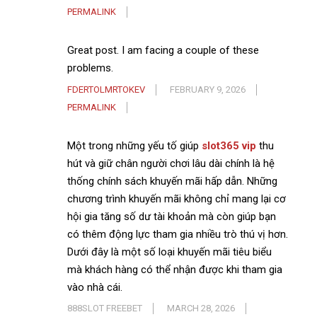
PERMALINK
Great post. I am facing a couple of these
problems.
FDERTOLMRTOKEV
FEBRUARY 9, 2026
PERMALINK
Một trong những yếu tố giúp
slot365 vip
thu
hút và giữ chân người chơi lâu dài chính là hệ
thống chính sách khuyến mãi hấp dẫn. Những
chương trình khuyến mãi không chỉ mang lại cơ
hội gia tăng số dư tài khoản mà còn giúp bạn
có thêm động lực tham gia nhiều trò thú vị hơn.
Dưới đây là một số loại khuyến mãi tiêu biểu
mà khách hàng có thể nhận được khi tham gia
vào nhà cái.
888SLOT FREEBET
MARCH 28, 2026