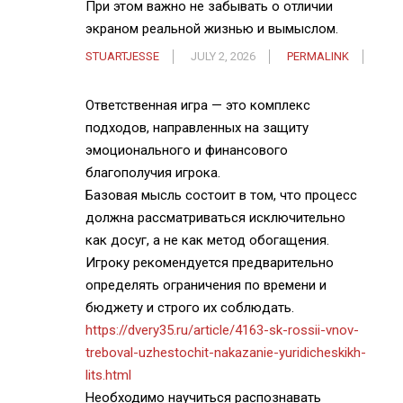
При этом важно не забывать о отличии
экраном реальной жизнью и вымыслом.
STUARTJESSE
JULY 2, 2026
PERMALINK
Ответственная игра — это комплекс
подходов, направленных на защиту
эмоционального и финансового
благополучия игрока.
Базовая мысль состоит в том, что процесс
должна рассматриваться исключительно
как досуг, а не как метод обогащения.
Игроку рекомендуется предварительно
определять ограничения по времени и
бюджету и строго их соблюдать.
https://dvery35.ru/article/4163-sk-rossii-vnov-
treboval-uzhestochit-nakazanie-yuridicheskikh-
lits.html
Необходимо научиться распознавать