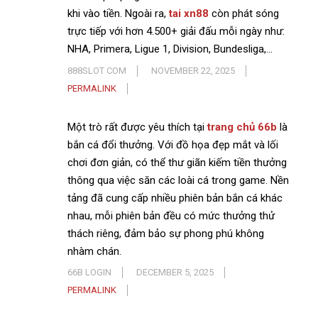
khi vào tiền. Ngoài ra,
tai xn88
còn phát sóng
trực tiếp với hơn 4.500+ giải đấu mỗi ngày như:
NHA, Primera, Ligue 1, Division, Bundesliga,…
888SLOT COM
NOVEMBER 22, 2025
PERMALINK
Một trò rất được yêu thích tại
trang chủ 66b
là
bắn cá đổi thưởng. Với đồ họa đẹp mắt và lối
chơi đơn giản, có thể thư giãn kiếm tiền thưởng
thông qua việc săn các loài cá trong game. Nền
tảng đã cung cấp nhiều phiên bản bắn cá khác
nhau, mỗi phiên bản đều có mức thưởng thử
thách riêng, đảm bảo sự phong phú không
nhàm chán.
66B LOGIN
DECEMBER 5, 2025
PERMALINK