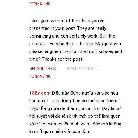
PERMALINK
I do agree with all of the ideas you’ve
presented in your post. They are really
convincing and can certainly work. Still, the
posts are very brief for starters. May just you
please lengthen them a little from subsequent
time? Thanks for the post.
GELATIN TRICK
APRIL 24, 2026
PERMALINK
188v com
Điều này đồng nghĩa với việc nếu
bạn nạp 1 triệu đồng, bạn có thể nhận thêm 1
triệu đồng nữa để tham gia các trò. Đây là cơ
hội tuyệt vời để tân binh mới có thể làm quen
và trải nghiệm nhiều dịch vụ tại đây mà không
lo mất quá nhiều vốn ban đầu.