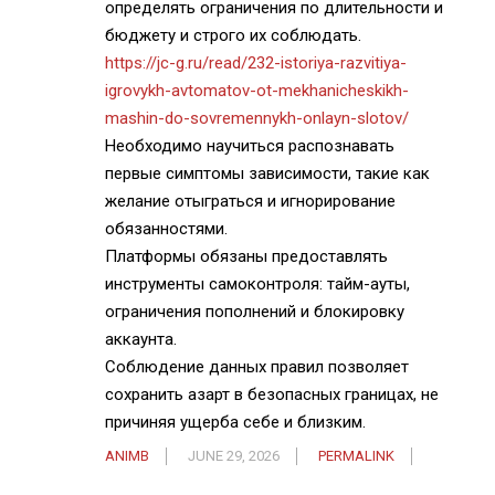
определять ограничения по длительности и
бюджету и строго их соблюдать.
https://jc-g.ru/read/232-istoriya-razvitiya-
igrovykh-avtomatov-ot-mekhanicheskikh-
mashin-do-sovremennykh-onlayn-slotov/
Необходимо научиться распознавать
первые симптомы зависимости, такие как
желание отыграться и игнорирование
обязанностями.
Платформы обязаны предоставлять
инструменты самоконтроля: тайм-ауты,
ограничения пополнений и блокировку
аккаунта.
Соблюдение данных правил позволяет
сохранить азарт в безопасных границах, не
причиняя ущерба себе и близким.
ANIMB
JUNE 29, 2026
PERMALINK