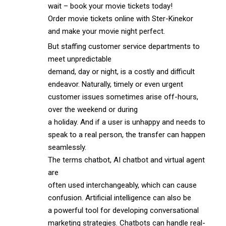
wait – book your movie tickets today!
Order movie tickets online with Ster-Kinekor
and make your movie night perfect.
But staffing customer service departments to
meet unpredictable
demand, day or night, is a costly and difficult
endeavor. Naturally, timely or even urgent
customer issues sometimes arise off-hours,
over the weekend or during
a holiday. And if a user is unhappy and needs to
speak to a real person, the transfer can happen
seamlessly.
The terms chatbot, AI chatbot and virtual agent
are
often used interchangeably, which can cause
confusion. Artificial intelligence can also be
a powerful tool for developing conversational
marketing strategies. Chatbots can handle real-