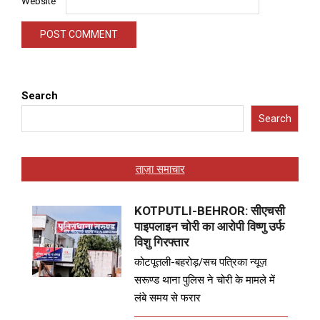
Website
Search
Search
ताज़ा समाचार
KOTPUTLI-BEHROR: सीएचसी
पाइपलाइन चोरी का आरोपी विष्णु उर्फ
विशु गिरफ्तार
कोटपूतली-बहरोड़/सच पत्रिका न्यूज़
सरूण्ड थाना पुलिस ने चोरी के मामले में
लंबे समय से फरार