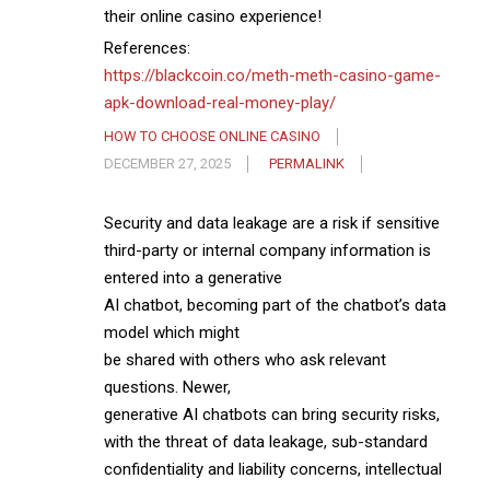
their online casino experience!
References:
https://blackcoin.co/meth-meth-casino-game-
apk-download-real-money-play/
HOW TO CHOOSE ONLINE CASINO
DECEMBER 27, 2025
PERMALINK
Security and data leakage are a risk if sensitive
third-party or internal company information is
entered into a generative
AI chatbot, becoming part of the chatbot’s data
model which might
be shared with others who ask relevant
questions. Newer,
generative AI chatbots can bring security risks,
with the threat of data leakage, sub-standard
confidentiality and liability concerns, intellectual