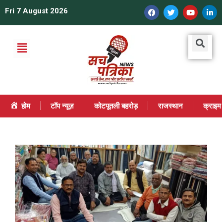
Fri 7 August 2026
होम
टॉप न्यूज़
कोटपूतली बहरोड़
राजस्थान
क्राइम