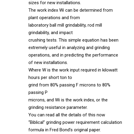
sizes for new installations.
The work index Wi can be determined from
plant operations and from
laboratory ball mill grindability, rod mill
grindability, and impact
crushing tests. This simple equation has been
extremely useful in analyzing and grinding
operations, and in predicting the performance
of new installations.
Where W is the work input required in kilowatt
hours per short ton to
grind from 80% passing F microns to 80%
passing P
microns, and Wi is the work index, or the
grinding resistance parameter.
You can read all the details of this now
“Biblical” grinding power requirement calculation
formula in Fred Bond’s original paper.