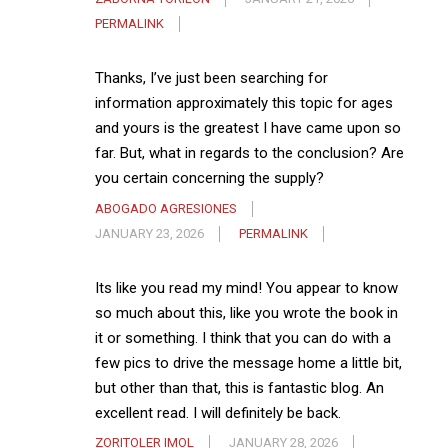
PERMALINK
Thanks, I’ve just been searching for
information approximately this topic for ages
and yours is the greatest I have came upon so
far. But, what in regards to the conclusion? Are
you certain concerning the supply?
ABOGADO AGRESIONES
JANUARY 23, 2026
PERMALINK
Its like you read my mind! You appear to know
so much about this, like you wrote the book in
it or something. I think that you can do with a
few pics to drive the message home a little bit,
but other than that, this is fantastic blog. An
excellent read. I will definitely be back.
ZORITOLER IMOL
JANUARY 28, 2026