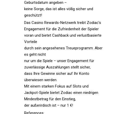
Geburtsdatum angeben –
keine Sorge, das ist alles völlig sicher und
geschützt!
Das Casino Rewards-Netzwerk treibt Zodiac’s
Engagement für die Zufriedenheit der Spieler
voran und bietet Cashback und verlustbasierte
Vorteile
durch sein angesehenes Treueprogramm. Aber
es geht nicht
nur um die Spiele – unser Engagement für
zuverlässige Auszahlungen stellt sicher,
dass Ihre Gewinne sicher auf Ihr Konto
überwiesen werden.
Mit einem starken Fokus auf Slots und
Jackpot-Spiele bietet Zodiac einen niedrigen
Mindestbetrag für den Einstieg,
der außerirdisch ist – nur 1 €!
References: