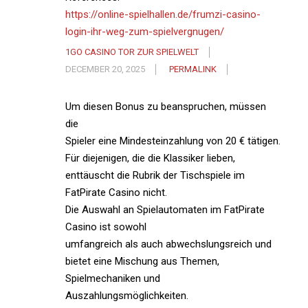
https://online-spielhallen.de/frumzi-casino-
login-ihr-weg-zum-spielvergnugen/
1GO CASINO TOR ZUR SPIELWELT
DECEMBER 20, 2025
PERMALINK
Um diesen Bonus zu beanspruchen, müssen
die
Spieler eine Mindesteinzahlung von 20 € tätigen.
Für diejenigen, die die Klassiker lieben,
enttäuscht die Rubrik der Tischspiele im
FatPirate Casino nicht.
Die Auswahl an Spielautomaten im FatPirate
Casino ist sowohl
umfangreich als auch abwechslungsreich und
bietet eine Mischung aus Themen,
Spielmechaniken und
Auszahlungsmöglichkeiten.