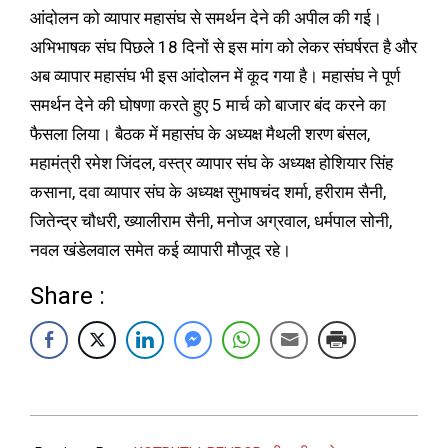
आंदोलन को व्यापार महासंघ से समर्थन देने की अपील की गई।
अभिभाषक संघ पिछले 18 दिनों से इस मांग को लेकर संघर्षरत है और
अब व्यापार महासंघ भी इस आंदोलन में कूद गया है। महासंघ ने पूर्ण
समर्थन देने की घोषणा करते हुए 5 मार्च को बाजार बंद करने का
फैसला लिया। बैठक में महासंघ के अध्यक्ष मैथली शरण बंसल,
महामंत्री रमेश जिंदल, वस्त्र व्यापार संघ के अध्यक्ष होशियार सिंह
कसाना, दवा व्यापार संघ के अध्यक्ष सुभाषचंद शर्मा, हरीराम सैनी,
जितेन्द्र चौधरी, ख्यालीराम सैनी, मनोज अग्रवाल, धर्मपाल सोनी,
नवल खंडेलवाल समेत कई व्यापारी मौजूद रहे।
Share :