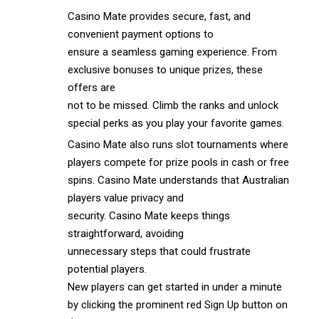
Casino Mate provides secure, fast, and
convenient payment options to
ensure a seamless gaming experience. From
exclusive bonuses to unique prizes, these
offers are
not to be missed. Climb the ranks and unlock
special perks as you play your favorite games.
Casino Mate also runs slot tournaments where
players compete for prize pools in cash or free
spins. Casino Mate understands that Australian
players value privacy and
security. Casino Mate keeps things
straightforward, avoiding
unnecessary steps that could frustrate
potential players.
New players can get started in under a minute
by clicking the prominent red Sign Up button on