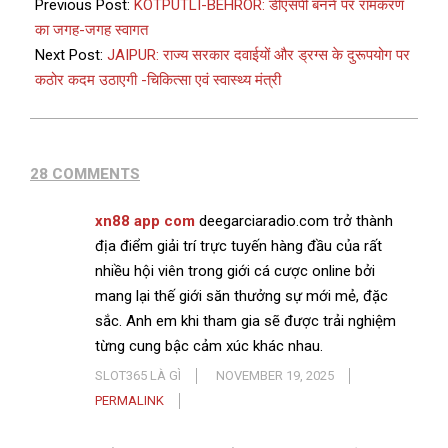
Previous Post:
KOTPUTLI-BEHROR: डीएसपी बनने पर रामकरण
का जगह-जगह स्वागत
Next Post:
JAIPUR: राज्य सरकार दवाईयों और ड्रग्स के दुरूपयोग पर
कठोर कदम उठाएगी -चिकित्सा एवं स्वास्थ्य मंत्री
28 COMMENTS
xn88 app com
deegarciaradio.com trở thành
địa điểm giải trí trực tuyến hàng đầu của rất
nhiều hội viên trong giới cá cược online bởi
mang lại thế giới săn thưởng sự mới mẻ, đặc
sắc. Anh em khi tham gia sẽ được trải nghiệm
từng cung bậc cảm xúc khác nhau.
SLOT365 LÀ GÌ
NOVEMBER 19, 2025
PERMALINK