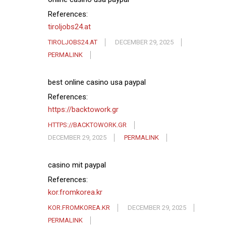
References:
tiroljobs24.at
TIROLJOBS24.AT
DECEMBER 29, 2025
PERMALINK
best online casino usa paypal
References:
https://backtowork.gr
HTTPS://BACKTOWORK.GR
DECEMBER 29, 2025
PERMALINK
casino mit paypal
References:
kor.fromkorea.kr
KOR.FROMKOREA.KR
DECEMBER 29, 2025
PERMALINK