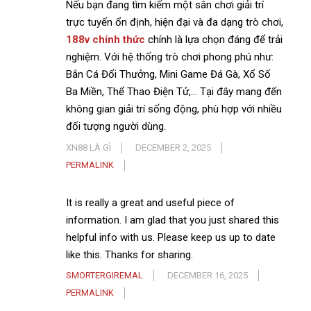
Nếu bạn đang tìm kiếm một sân chơi giải trí
trực tuyến ổn định, hiện đại và đa dạng trò chơi,
188v chính thức
chính là lựa chọn đáng để trải
nghiệm. Với hệ thống trò chơi phong phú như:
Bắn Cá Đổi Thưởng, Mini Game Đá Gà, Xổ Số
Ba Miền, Thể Thao Điện Tử,… Tại đây mang đến
không gian giải trí sống động, phù hợp với nhiều
đối tượng người dùng.
XN88 LÀ GÌ
DECEMBER 2, 2025
PERMALINK
It is really a great and useful piece of
information. I am glad that you just shared this
helpful info with us. Please keep us up to date
like this. Thanks for sharing.
SMORTERGIREMAL
DECEMBER 16, 2025
PERMALINK