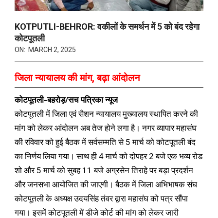
KOTPUTLI-BEHROR: वकीलों के समर्थन में 5 को बंद रहेगा
कोटपूतली
ON:
MARCH 2, 2025
जिला न्यायालय की मांग, बढ़ा आंदोलन
कोटपूतली-बहरोड़/सच पत्रिका न्यूज
कोटपूतली में जिला एवं सैशन न्यायालय मुख्यालय स्थापित करने की
मांग को लेकर आंदोलन अब तेज होने लगा है। नगर व्यापार महासंघ
की रविवार को हुई बैठक में सर्वसम्मति से 5 मार्च को कोटपूतली बंद
का निर्णय लिया गया। साथ ही 4 मार्च को दोपहर 2 बजे एक भव्य रोड
शो और 5 मार्च को सुबह 11 बजे अग्रसेन तिराहे पर बड़ा प्रदर्शन
और जनसभा आयोजित की जाएगी। बैठक में जिला अभिभाषक संघ
कोटपूतली के अध्यक्ष उदयसिंह तंवर द्वारा महासंघ को पत्र सौंपा
गया। इसमें कोटपूतली में डीजे कोर्ट की मांग को लेकर जारी