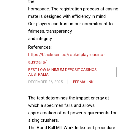
the
homepage. The registration process at casino
mate is designed with efficiency in mind.
Our players can trust in our commitment to
fairness, transparency,
and integrity.
References:
https://blackcoin.co/rocketplay-casino-
australia/
BEST LOW MINIMUM DEPOSIT CASINOS
AUSTRALIA
DECEMBER 26, 2025
PERMALINK
The test determines the impact energy at
which a specimen fails and allows
approximation of net power requirements for
sizing crushers.
The Bond Ball Mill Work Index test procedure