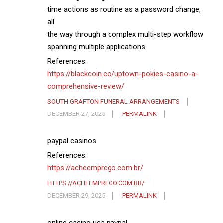
time actions as routine as a password change,
all
the way through a complex multi-step workflow
spanning multiple applications.
References:
https://blackcoin.co/uptown-pokies-casino-a-
comprehensive-review/
SOUTH GRAFTON FUNERAL ARRANGEMENTS
DECEMBER 27, 2025
PERMALINK
paypal casinos
References:
https://acheemprego.com.br/
HTTPS://ACHEEMPREGO.COM.BR/
DECEMBER 29, 2025
PERMALINK
online casino usa paypal