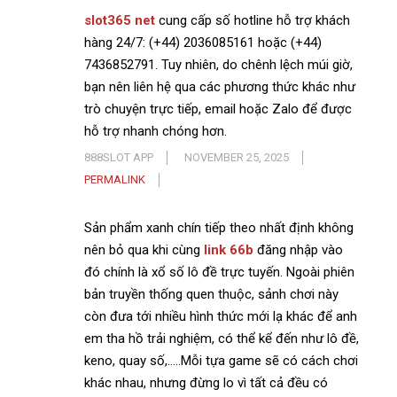
slot365 net
cung cấp số hotline hỗ trợ khách
hàng 24/7: (+44) 2036085161 hoặc (+44)
7436852791. Tuy nhiên, do chênh lệch múi giờ,
bạn nên liên hệ qua các phương thức khác như
trò chuyện trực tiếp, email hoặc Zalo để được
hỗ trợ nhanh chóng hơn.
888SLOT APP
NOVEMBER 25, 2025
PERMALINK
Sản phẩm xanh chín tiếp theo nhất định không
nên bỏ qua khi cùng
link 66b
đăng nhập vào
đó chính là xổ số lô đề trực tuyến. Ngoài phiên
bản truyền thống quen thuộc, sảnh chơi này
còn đưa tới nhiều hình thức mới lạ khác để anh
em tha hồ trải nghiệm, có thể kể đến như lô đề,
keno, quay số,…..Mỗi tựa game sẽ có cách chơi
khác nhau, nhưng đừng lo vì tất cả đều có