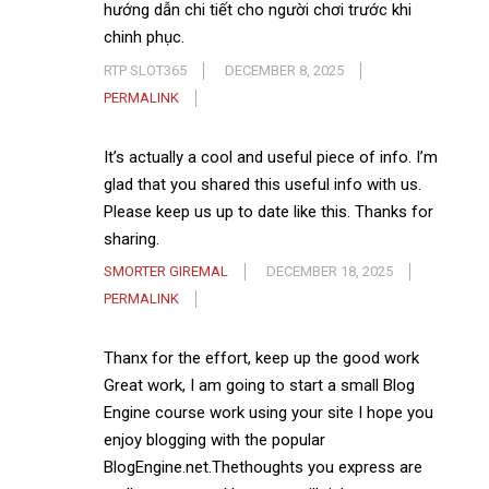
hướng dẫn chi tiết cho người chơi trước khi
chinh phục.
RTP SLOT365
DECEMBER 8, 2025
PERMALINK
It’s actually a cool and useful piece of info. I’m
glad that you shared this useful info with us.
Please keep us up to date like this. Thanks for
sharing.
SMORTER GIREMAL
DECEMBER 18, 2025
PERMALINK
Thanx for the effort, keep up the good work
Great work, I am going to start a small Blog
Engine course work using your site I hope you
enjoy blogging with the popular
BlogEngine.net.Thethoughts you express are