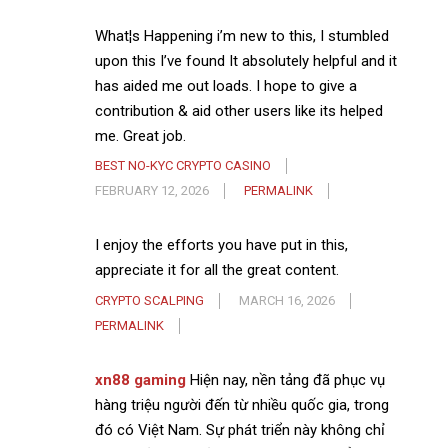
What¦s Happening i’m new to this, I stumbled
upon this I’ve found It absolutely helpful and it
has aided me out loads. I hope to give a
contribution & aid other users like its helped
me. Great job.
BEST NO-KYC CRYPTO CASINO
FEBRUARY 12, 2026
PERMALINK
I enjoy the efforts you have put in this,
appreciate it for all the great content.
CRYPTO SCALPING
MARCH 16, 2026
PERMALINK
xn88 gaming
Hiện nay, nền tảng đã phục vụ
hàng triệu người đến từ nhiều quốc gia, trong
đó có Việt Nam. Sự phát triển này không chỉ