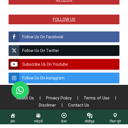
FOLLOW US
Follow Us On Facebook
Follow Us On Twitter
Subscribe Us On Youtube
Follow Us On Instagram
About Us
|
Privacy Policy
|
Terms of Use
|
Disclimer
|
Contact Us
होम
स्पोर्ट्स
हेल्थ
बॉलीवुड
जिला चुने
© Copyright - 2026 All Right Reserved To Sach Patrika || Designed by: