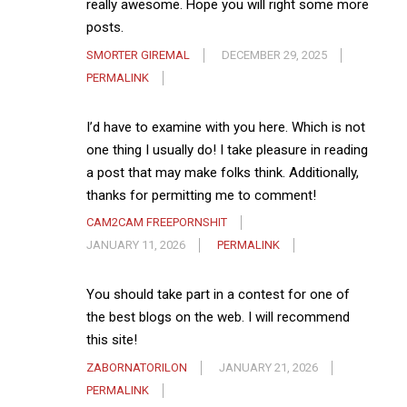
really awesome. Hope you will right some more
posts.
SMORTER GIREMAL
DECEMBER 29, 2025
PERMALINK
I’d have to examine with you here. Which is not
one thing I usually do! I take pleasure in reading
a post that may make folks think. Additionally,
thanks for permitting me to comment!
CAM2CAM FREEPORNSHIT
JANUARY 11, 2026
PERMALINK
You should take part in a contest for one of
the best blogs on the web. I will recommend
this site!
ZABORNATORILON
JANUARY 21, 2026
PERMALINK