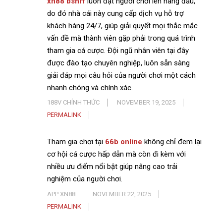
xn88 bshrf
luôn đặt người chơi lên hàng đầu,
do đó nhà cái này cung cấp dịch vụ hỗ trợ
khách hàng 24/7, giúp giải quyết mọi thắc mắc
vấn đề mà thành viên gặp phải trong quá trình
tham gia cá cược. Đội ngũ nhân viên tại đây
được đào tạo chuyên nghiệp, luôn sẵn sàng
giải đáp mọi câu hỏi của người chơi một cách
nhanh chóng và chính xác.
188V CHÍNH THỨC
NOVEMBER 19, 2025
PERMALINK
Tham gia chơi tại
66b online
không chỉ đem lại
cơ hội cá cược hấp dẫn mà còn đi kèm với
nhiều ưu điểm nổi bật giúp nâng cao trải
nghiệm của người chơi.
APP XN88
NOVEMBER 22, 2025
PERMALINK