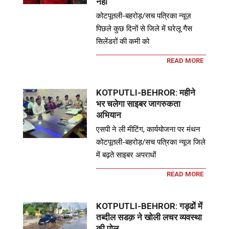
नहीं
कोटपूतली-बहरोड़/सच पत्रिका न्यूज़
पिछले कुछ दिनों से जिले में घरेलू गैस
सिलेंडरों की कमी को
READ MORE
KOTPUTLI-BEHROR: महीने
भर चलेगा साइबर जागरुकता
अभियान
एसपी ने ली मीटिंग, कार्ययोजना पर मंथन
कोटपूतली-बहरोड़/सच पत्रिका न्यूज जिले
में बढ़ते साइबर अपराधों
READ MORE
KOTPUTLI-BEHROR: गड्ढों में
तब्दील सडक़ ने खोली लचर व्यवस्था
की पोल