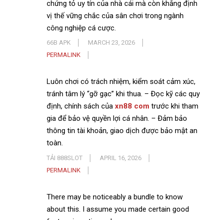
chứng tỏ uy tín của nhà cái mà còn khẳng định
vị thế vững chắc của sân chơi trong ngành
công nghiệp cá cược.
66B APK
MARCH 23, 2026
PERMALINK
Luôn chơi có trách nhiệm, kiểm soát cảm xúc,
tránh tâm lý “gỡ gạc” khi thua. – Đọc kỹ các quy
định, chính sách của
xn88 com
trước khi tham
gia để bảo vệ quyền lợi cá nhân. – Đảm bảo
thông tin tài khoản, giao dịch được bảo mật an
toàn.
TẢI 888SLOT
APRIL 16, 2026
PERMALINK
There may be noticeably a bundle to know
about this. I assume you made certain good