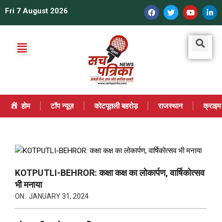
Fri 7 August 2026
होम
टॉप न्यूज़
कोटपूतली बहरोड़
राजस्थान
क्राइम
KOTPUTLI-BEHROR: कक्षा कक्ष का लोकार्पण, वार्षिकोत्सव
भी मनाया
ON:
JANUARY 31, 2024