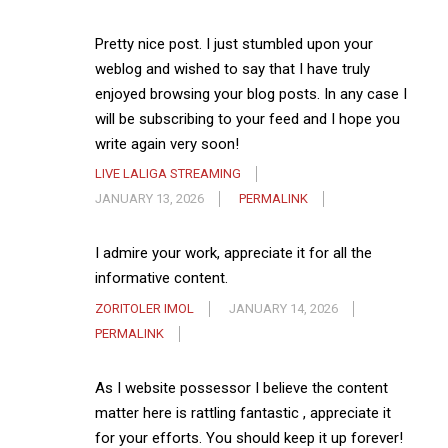
Pretty nice post. I just stumbled upon your
weblog and wished to say that I have truly
enjoyed browsing your blog posts. In any case I
will be subscribing to your feed and I hope you
write again very soon!
LIVE LALIGA STREAMING
JANUARY 13, 2026
PERMALINK
I admire your work, appreciate it for all the
informative content.
ZORITOLER IMOL
JANUARY 14, 2026
PERMALINK
As I website possessor I believe the content
matter here is rattling fantastic , appreciate it
for your efforts. You should keep it up forever!