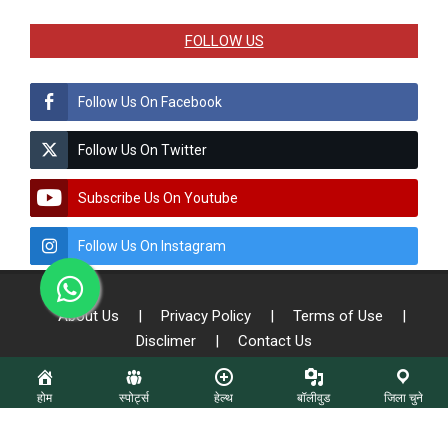
FOLLOW US
Follow Us On Facebook
Follow Us On Twitter
Subscribe Us On Youtube
Follow Us On Instagram
About Us
|
Privacy Policy
|
Terms of Use
|
Disclimer
|
Contact Us
होम
स्पोर्ट्स
हेल्थ
बॉलीवुड
जिला चुने
© Copyright - 2026 All Right Reserved To Sach Patrika || Designed by:
K.D. Technologies