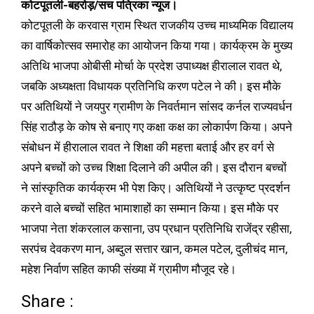
कोटपूतली-बहरोड़/सच पत्रिका न्यूज।
कोटपूतली के करवास ग्राम स्थित राजकीय उच्च माध्यमिक विद्यालय
का वार्षिकोत्सव समारोह का आयोजन किया गया। कार्यक्रम के मुख्य
अतिथि भाजपा ओबीसी मोर्चा के प्रदेश उपाध्यक्ष हीरालाल रावत थे,
जबकि अध्यक्षता विधायक प्रतिनिधि करण पटेल ने की। इस मौके
पर अतिथियों ने जयपुर ग्रामीण के निवर्तमान सांसद कर्नल राज्यवर्धन
सिंह राठौड़ के कोष से बनाए गए कक्षा कक्ष का लोकार्पण किया। अपने
संबोधन में हीरालाल रावत ने शिक्षा की महत्ता बताई और हर वर्ग से
अपने बच्चों को उच्च शिक्षा दिलाने की अपील की। इस दौरान बच्चों
ने सांस्कृतिक कार्यक्रम भी पेश किए। अतिथियों ने उत्कृष्ट प्रदर्शन
करने वाले बच्चों सहित भामाशाहों का सम्मान किया। इस मौके पर
भाजपा नेता शंकरलाल कसाना, उप प्रधान प्रतिनिधि राजेंद्र रहीसा,
सरपंच देवकरण मान, अब्दुल सत्तार खान, कमल पटेल, दुलीचंद मान,
महेश निर्वाण सहित काफी संख्या में ग्रामीण मौजूद रहे।
Share :