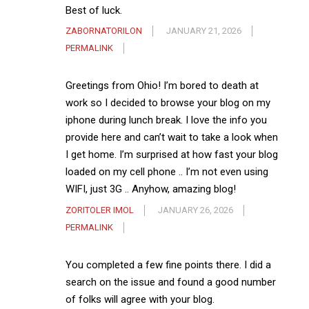
Best of luck.
ZABORNATORILON
JANUARY 21, 2026
PERMALINK
Greetings from Ohio! I’m bored to death at
work so I decided to browse your blog on my
iphone during lunch break. I love the info you
provide here and can’t wait to take a look when
I get home. I’m surprised at how fast your blog
loaded on my cell phone .. I’m not even using
WIFI, just 3G .. Anyhow, amazing blog!
ZORITOLER IMOL
JANUARY 26, 2026
PERMALINK
You completed a few fine points there. I did a
search on the issue and found a good number
of folks will agree with your blog.