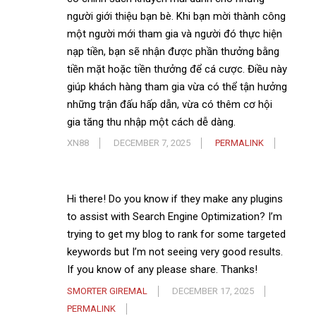
người giới thiệu bạn bè. Khi bạn mời thành công
một người mới tham gia và người đó thực hiện
nạp tiền, bạn sẽ nhận được phần thưởng bằng
tiền mặt hoặc tiền thưởng để cá cược. Điều này
giúp khách hàng tham gia vừa có thể tận hưởng
những trận đấu hấp dẫn, vừa có thêm cơ hội
gia tăng thu nhập một cách dễ dàng.
XN88
DECEMBER 7, 2025
PERMALINK
Hi there! Do you know if they make any plugins
to assist with Search Engine Optimization? I’m
trying to get my blog to rank for some targeted
keywords but I’m not seeing very good results.
If you know of any please share. Thanks!
SMORTER GIREMAL
DECEMBER 17, 2025
PERMALINK