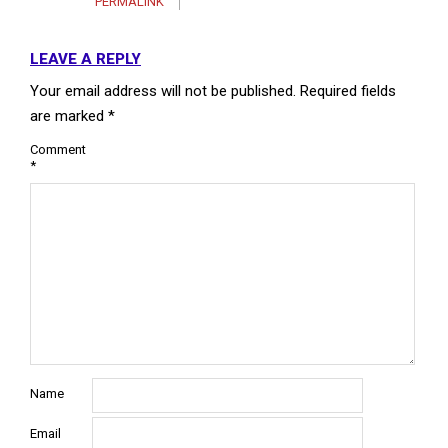
PERMALINK
LEAVE A REPLY
Your email address will not be published.
Required fields
are marked
*
Comment
*
Name
Email