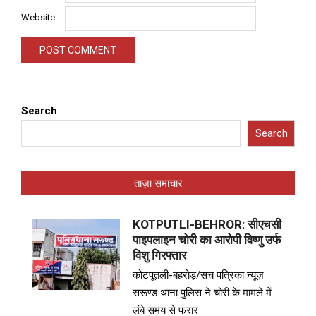
Website
Search
Search
ताज़ा समाचार
KOTPUTLI-BEHROR: सीएचसी
पाइपलाइन चोरी का आरोपी विष्णु उर्फ
विशु गिरफ्तार
कोटपूतली-बहरोड़/सच पत्रिका न्यूज़
सरूण्ड थाना पुलिस ने चोरी के मामले में
लंबे समय से फरार