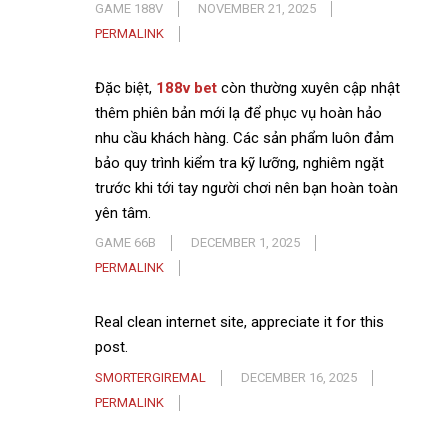
GAME 188V
NOVEMBER 21, 2025
PERMALINK
Đặc biệt,
188v bet
còn thường xuyên cập nhật
thêm phiên bản mới lạ để phục vụ hoàn hảo
nhu cầu khách hàng. Các sản phẩm luôn đảm
bảo quy trình kiểm tra kỹ lưỡng, nghiêm ngặt
trước khi tới tay người chơi nên bạn hoàn toàn
yên tâm.
GAME 66B
DECEMBER 1, 2025
PERMALINK
Real clean internet site, appreciate it for this
post.
SMORTERGIREMAL
DECEMBER 16, 2025
PERMALINK