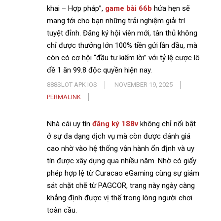
khai – Hợp pháp”,
game bài 66b
hứa hẹn sẽ
mang tới cho bạn những trải nghiệm giải trí
tuyệt đỉnh. Đăng ký hội viên mới, tân thủ không
chỉ được thưởng lớn 100% tiền gửi lần đầu, mà
còn có cơ hội “đầu tư kiếm lời” với tỷ lệ cược lô
đề 1 ăn 99.8 độc quyền hiện nay.
888SLOT APK IOS
NOVEMBER 19, 2025
PERMALINK
Nhà cái uy tín
đăng ký 188v
không chỉ nổi bật
ở sự đa dạng dịch vụ mà còn được đánh giá
cao nhờ vào hệ thống vận hành ổn định và uy
tín được xây dựng qua nhiều năm. Nhờ có giấy
phép hợp lệ từ Curacao eGaming cùng sự giám
sát chặt chẽ từ PAGCOR, trang này ngày càng
khẳng định được vị thế trong lòng người chơi
toàn cầu.