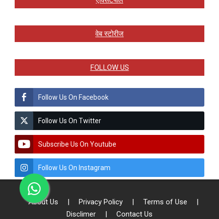
एक्सिटपोल
वेब स्टोरीज
FOLLOW US
Follow Us On Facebook
Follow Us On Twitter
Subscribe Us On Youtube
Follow Us On Instagram
About Us
|
Privacy Policy
|
Terms of Use
|
Disclimer
|
Contact Us