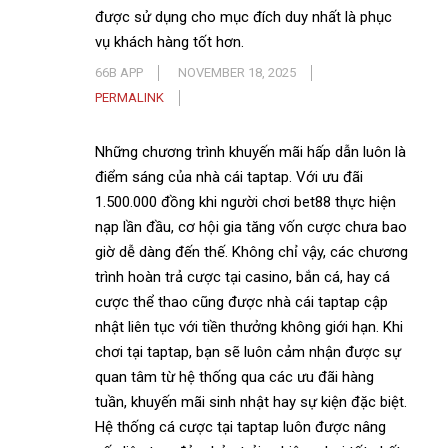
được sử dụng cho mục đích duy nhất là phục
vụ khách hàng tốt hơn.
66B APP
NOVEMBER 18, 2025
PERMALINK
Những chương trình khuyến mãi hấp dẫn luôn là
điểm sáng của nhà cái taptap. Với ưu đãi
1.500.000 đồng khi người chơi bet88 thực hiện
nạp lần đầu, cơ hội gia tăng vốn cược chưa bao
giờ dễ dàng đến thế. Không chỉ vậy, các chương
trình hoàn trả cược tại casino, bắn cá, hay cá
cược thể thao cũng được nhà cái taptap cập
nhật liên tục với tiền thưởng không giới hạn. Khi
chơi tại taptap, bạn sẽ luôn cảm nhận được sự
quan tâm từ hệ thống qua các ưu đãi hàng
tuần, khuyến mãi sinh nhật hay sự kiện đặc biệt.
Hệ thống cá cược tại taptap luôn được nâng