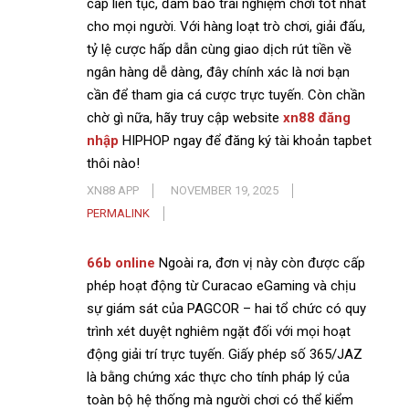
cấp liên tục, đảm bảo trải nghiệm chơi tốt nhất
cho mọi người. Với hàng loạt trò chơi, giải đấu,
tỷ lệ cược hấp dẫn cùng giao dịch rút tiền về
ngân hàng dễ dàng, đây chính xác là nơi bạn
cần để tham gia cá cược trực tuyến. Còn chần
chờ gì nữa, hãy truy cập website
xn88 đăng
nhập
HIPHOP ngay để đăng ký tài khoản tapbet
thôi nào!
XN88 APP
NOVEMBER 19, 2025
PERMALINK
66b online
Ngoài ra, đơn vị này còn được cấp
phép hoạt động từ Curacao eGaming và chịu
sự giám sát của PAGCOR – hai tổ chức có quy
trình xét duyệt nghiêm ngặt đối với mọi hoạt
động giải trí trực tuyến. Giấy phép số 365/JAZ
là bằng chứng xác thực cho tính pháp lý của
toàn bộ hệ thống mà người chơi có thể kiểm