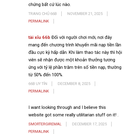
chứng bất cứ lúc nào.
TRANG CHỦ 66B
NOVEMBER 21, 2025
PERMALINK
tài xỉu 66b
Đối với người chơi mới, nơi đây
mang đến chương trình khuyến mãi nạp tiền lần
đầu cực kỳ hấp dẫn. Khi làm thao tác này thì hội
viên sẽ nhận được một khoản thưởng tương
ứng với tỷ lệ phần trăm trên số tiền nạp, thường
từ 50% đến 100%.
66B UY TÍN
DECEMBER 8, 2025
PERMALINK
I want looking through and I believe this
website got some really utilitarian stuff on it! .
SMORTERGIREMAL
DECEMBER 17, 2025
PERMALINK