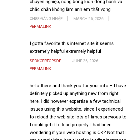
chuyên nghiệp, nóng bỏng luôn đồng hành và
chắc chắn không làm anh em thất vọng.
XN88 ĐĂNG NHẬP
MARCH 26, 2026
PERMALINK
I gotta favorite this internet site it seems
extremely helpful extremely helpful
SFOKCERTOPSDE
JUNE 26, 2026
PERMALINK
hello there and thank you for your info – I have
definitely picked up anything new from right
here. I did however expertise a few technical
issues using this website, since I experienced
to reload the web site lots of times previous to
I could get it to load properly. I had been
wondering if your web hosting is OK? Not that I