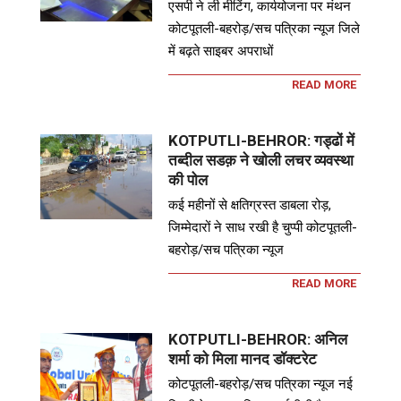
एसपी ने ली मीटिंग, कार्ययोजना पर मंथन
कोटपूतली-बहरोड़/सच पत्रिका न्यूज जिले
में बढ़ते साइबर अपराधों
READ MORE
KOTPUTLI-BEHROR: गड्ढों में
तब्दील सडक़ ने खोली लचर व्यवस्था
की पोल
कई महीनों से क्षतिग्रस्त डाबला रोड़,
जिम्मेदारों ने साध रखी है चुप्पी कोटपूतली-
बहरोड़/सच पत्रिका न्यूज
READ MORE
KOTPUTLI-BEHROR: अनिल
शर्मा को मिला मानद डॉक्टरेट
कोटपूतली-बहरोड़/सच पत्रिका न्यूज नई