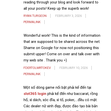
reading through your blog and look forward to
all your posts! Keep up the superb work!
RYAN TURGEON
FEBRUARY 3, 2026
PERMALINK
Wonderful work! This is the kind of information
that are supposed to be shared across the net.
Shame on Google for now not positioning this
submit upper! Come on over and talk over with
my web site . Thank you =)
FDERTOLMRTOKEV
FEBRUARY 10, 2026
PERMALINK
Một số dòng game nổi bật phải kể đến tại
slot365 login
phải kể đến như baccarat, rồng
hổ, xì dách, xóc đĩa, xì tố, poker,….đều có mặt.
Các dealer nữ xinh đẹp, được đào tạo bài bản