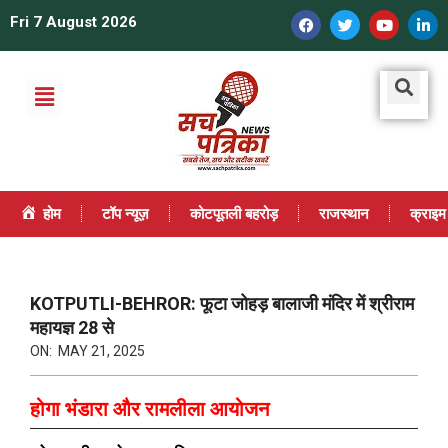
Fri 7 August 2026
होम
टॉप न्यूज़
कोटपूतली बहरोड़
राजस्थान
क्राइम
KOTPUTLI-BEHROR: फूटा जोहड़ बालाजी मंदिर में श्रीराम
महायज्ञ 28 से
ON:
MAY 21, 2025
होगा भंडारा और रामलीला आयोजन