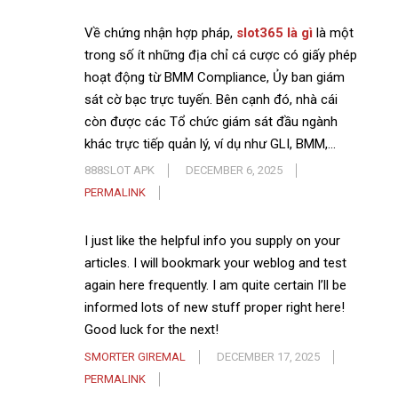
Về chứng nhận hợp pháp,
slot365 là gì
là một
trong số ít những địa chỉ cá cược có giấy phép
hoạt động từ BMM Compliance, Ủy ban giám
sát cờ bạc trực tuyến. Bên cạnh đó, nhà cái
còn được các Tổ chức giám sát đầu ngành
khác trực tiếp quản lý, ví dụ như GLI, BMM,…
888SLOT APK
DECEMBER 6, 2025
PERMALINK
I just like the helpful info you supply on your
articles. I will bookmark your weblog and test
again here frequently. I am quite certain I’ll be
informed lots of new stuff proper right here!
Good luck for the next!
SMORTER GIREMAL
DECEMBER 17, 2025
PERMALINK