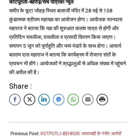
कोटपूतली-बहरोड़/सच पत्रिका न्यूज
समीप के फूटा जोहड़ स्थित बालाजी मंदिर में 28 मई से 108
कुंडात्मक श्रीराम महायज्ञ का आयोजन होगा। आयोजक रतनदास
महाराज ने बताया कि यज्ञ की शुरुआत कलश यात्रा से होगी और
प्रतिदिन रामलीला, रासलीला व प्रसादी वितरण किया जाएगा।
समापन 5 जून को पूर्णाहुति और भव्य भंडारे के साथ होगा। आचार्य
बलराम दास महाराज ने बताया कि कार्यक्रम में रोजाना संतों के
प्रवचन भी होंगे। आयोजकों ने श्रद्धालुओं से अधिक संख्या में पहुंचने
की अपील की है।
Share :
Previous Post:
KOTPUTLI-BEHROR: लापरवाही के गंभीर आरोपों