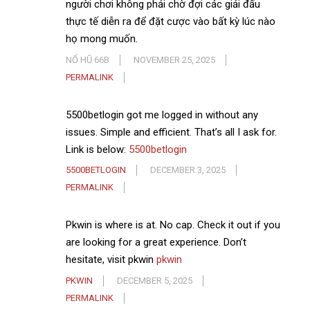
người chơi không phải chờ đợi các giải đấu
thực tế diễn ra để đặt cược vào bất kỳ lúc nào
họ mong muốn.
NỔ HŨ 66B
NOVEMBER 25, 2025
PERMALINK
5500betlogin got me logged in without any
issues. Simple and efficient. That’s all I ask for.
Link is below:
5500betlogin
5500BETLOGIN
DECEMBER 3, 2025
PERMALINK
Pkwin is where is at. No cap. Check it out if you
are looking for a great experience. Don’t
hesitate, visit pkwin
pkwin
PKWIN
DECEMBER 5, 2025
PERMALINK