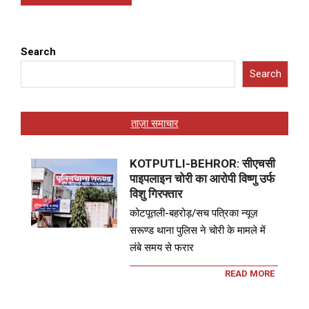
Search
Search
ताज़ा समाचार
KOTPUTLI-BEHROR: सीएचसी
पाइपलाइन चोरी का आरोपी विष्णु उर्फ
विशु गिरफ्तार
कोटपूतली-बहरोड़/सच पत्रिका न्यूज़
सरूण्ड थाना पुलिस ने चोरी के मामले में
लंबे समय से फरार
READ MORE