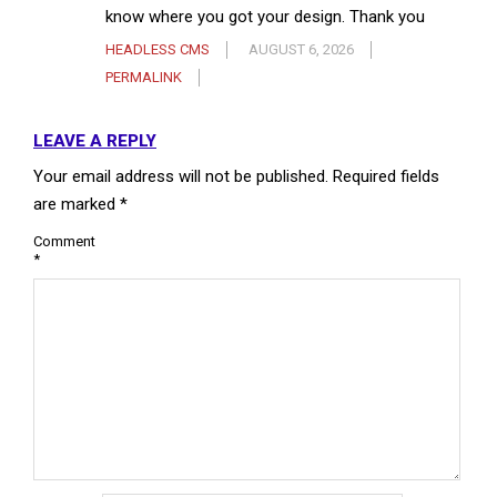
know where you got your design. Thank you
HEADLESS CMS
AUGUST 6, 2026
PERMALINK
LEAVE A REPLY
Your email address will not be published.
Required fields
are marked
*
Comment
*