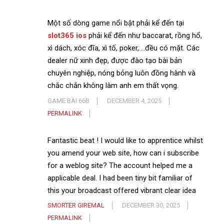
Một số dòng game nổi bật phải kể đến tại
slot365 ios
phải kể đến như baccarat, rồng hổ,
xì dách, xóc đĩa, xì tố, poker,….đều có mặt. Các
dealer nữ xinh đẹp, được đào tạo bài bản
chuyên nghiệp, nóng bỏng luôn đồng hành và
chắc chắn không làm anh em thất vọng.
GAME BÀI 66B
DECEMBER 4, 2025
PERMALINK
Fantastic beat ! I would like to apprentice whilst
you amend your web site, how can i subscribe
for a weblog site? The account helped me a
applicable deal. I had been tiny bit familiar of
this your broadcast offered vibrant clear idea
SMORTER GIREMAL
DECEMBER 30, 2025
PERMALINK