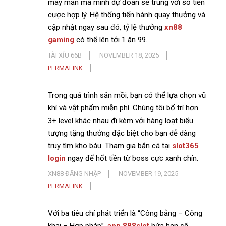
may mắn mà mình dự đoán sẽ trúng với số tiền
cược hợp lý. Hệ thống tiến hành quay thưởng và
cập nhật ngay sau đó, tỷ lệ thưởng
xn88
gaming
có thể lên tới 1 ăn 99.
TÀI XỈU 66B
NOVEMBER 18, 2025
PERMALINK
Trong quá trình săn mồi, bạn có thể lựa chọn vũ
khí và vật phẩm miễn phí. Chúng tôi bố trí hơn
3+ level khác nhau đi kèm với hàng loạt biểu
tượng tặng thưởng đặc biệt cho bạn dễ dàng
truy tìm kho báu. Tham gia bắn cá tại
slot365
login
ngay để hốt tiền từ boss cực xanh chín.
XN88 ĐĂNG NHẬP
NOVEMBER 19, 2025
PERMALINK
Với ba tiêu chí phát triển là “Công bằng – Công