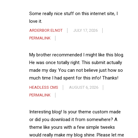
Some really nice stuff on this internet site, I
love it.
ARDERBOR ELNOT
JULY 17, 2026
PERMALINK
My brother recommended I might like this blog.
He was once totally right. This submit actually
made my day. You can not believe just how so
much time I had spent for this info! Thanks!
HEADLESS CMS
AUGUST 6, 2026
PERMALINK
Interesting blog! Is your theme custom made
or did you download it from somewhere? A
theme like yours with a few simple tweeks
would really make my blog shine. Please let me