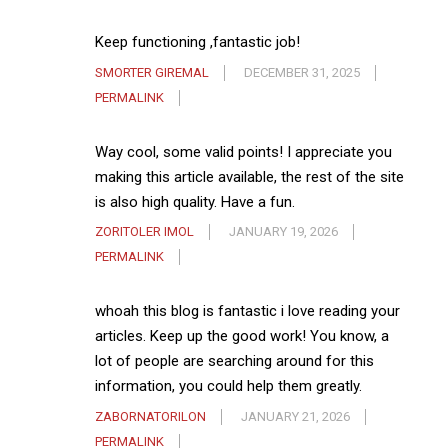
Keep functioning ,fantastic job!
SMORTER GIREMAL
DECEMBER 31, 2025
PERMALINK
Way cool, some valid points! I appreciate you
making this article available, the rest of the site
is also high quality. Have a fun.
ZORITOLER IMOL
JANUARY 19, 2026
PERMALINK
whoah this blog is fantastic i love reading your
articles. Keep up the good work! You know, a
lot of people are searching around for this
information, you could help them greatly.
ZABORNATORILON
JANUARY 21, 2026
PERMALINK