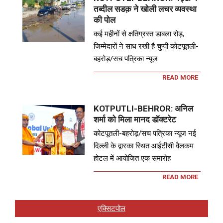
तब्दील सडक़ ने खोली लचर व्यवस्था
की पोल
कई महीनों से क्षतिग्रस्त डाबला रोड़,
जिम्मेदारों ने साध रखी है चुप्पी कोटपूतली-
बहरोड़/सच पत्रिका न्यूज
READ MORE
KOTPUTLI-BEHROR: अनिल
शर्मा को मिला मानद डॉक्टरेट
कोटपूतली-बहरोड़/सच पत्रिका न्यूज नई
दिल्ली के द्वारका स्थित आईटीसी वैलकम
होटल में आयोजित एक समारोह
READ MORE
एक्सिटपोल